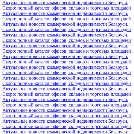
Актуальные новости коммерческой недвижимости Беларуси.
Скоро: полный каталог офисов, складов и торговых площадей
Актуальные новости коммерческой недвижимости Беларуси.
Скоро: полный каталог офисов, складов и торговых площадей
Актуальные новости коммерческой недвижимости Беларуси.
Скоро: полный каталог офисов, складов и торговых площадей
Актуальные новости коммерческой недвижимости Беларуси.
Скоро: полный каталог офисов, складов и торговых площадей
Актуальные новости коммерческой недвижимости Беларуси.
Скоро: полный каталог офисов, складов и торговых площадей
Актуальные новости коммерческой недвижимости Беларуси.
Скоро: полный каталог офисов, складов и торговых площадей
Актуальные новости коммерческой недвижимости Беларуси.
Скоро: полный каталог офисов, складов и торговых площадей
Актуальные новости коммерческой недвижимости Беларуси.
Скоро: полный каталог офисов, складов и торговых площадей
Актуальные новости коммерческой недвижимости Беларуси.
Скоро: полный каталог офисов, складов и торговых площадей
Актуальные новости коммерческой недвижимости Беларуси.
Скоро: полный каталог офисов, складов и торговых площадей
Актуальные новости коммерческой недвижимости Беларуси.
Скоро: полный каталог офисов, складов и торговых площадей
Актуальные новости коммерческой недвижимости Беларуси.
Скоро: полный каталог офисов, складов и торговых площадей
Актуальные новости коммерческой недвижимости Беларуси.