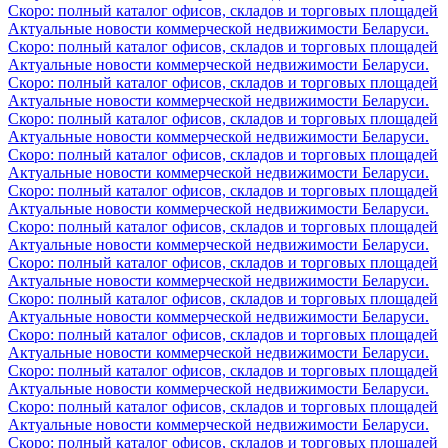
Скоро: полный каталог офисов, складов и торговых площадей
Актуальные новости коммерческой недвижимости Беларуси.
Скоро: полный каталог офисов, складов и торговых площадей
Актуальные новости коммерческой недвижимости Беларуси.
Скоро: полный каталог офисов, складов и торговых площадей
Актуальные новости коммерческой недвижимости Беларуси.
Скоро: полный каталог офисов, складов и торговых площадей
Актуальные новости коммерческой недвижимости Беларуси.
Скоро: полный каталог офисов, складов и торговых площадей
Актуальные новости коммерческой недвижимости Беларуси.
Скоро: полный каталог офисов, складов и торговых площадей
Актуальные новости коммерческой недвижимости Беларуси.
Скоро: полный каталог офисов, складов и торговых площадей
Актуальные новости коммерческой недвижимости Беларуси.
Скоро: полный каталог офисов, складов и торговых площадей
Актуальные новости коммерческой недвижимости Беларуси.
Скоро: полный каталог офисов, складов и торговых площадей
Актуальные новости коммерческой недвижимости Беларуси.
Скоро: полный каталог офисов, складов и торговых площадей
Актуальные новости коммерческой недвижимости Беларуси.
Скоро: полный каталог офисов, складов и торговых площадей
Актуальные новости коммерческой недвижимости Беларуси.
Скоро: полный каталог офисов, складов и торговых площадей
Актуальные новости коммерческой недвижимости Беларуси.
Скоро: полный каталог офисов, складов и торговых площадей