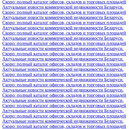
Скоро: полный каталог офисов, складов и торговых площадей
Актуальные новости коммерческой недвижимости Беларуси.
Скоро: полный каталог офисов, складов и торговых площадей
Актуальные новости коммерческой недвижимости Беларуси.
Скоро: полный каталог офисов, складов и торговых площадей
Актуальные новости коммерческой недвижимости Беларуси.
Скоро: полный каталог офисов, складов и торговых площадей
Актуальные новости коммерческой недвижимости Беларуси.
Скоро: полный каталог офисов, складов и торговых площадей
Актуальные новости коммерческой недвижимости Беларуси.
Скоро: полный каталог офисов, складов и торговых площадей
Актуальные новости коммерческой недвижимости Беларуси.
Скоро: полный каталог офисов, складов и торговых площадей
Актуальные новости коммерческой недвижимости Беларуси.
Скоро: полный каталог офисов, складов и торговых площадей
Актуальные новости коммерческой недвижимости Беларуси.
Скоро: полный каталог офисов, складов и торговых площадей
Актуальные новости коммерческой недвижимости Беларуси.
Скоро: полный каталог офисов, складов и торговых площадей
Актуальные новости коммерческой недвижимости Беларуси.
Скоро: полный каталог офисов, складов и торговых площадей
Актуальные новости коммерческой недвижимости Беларуси.
Скоро: полный каталог офисов, складов и торговых площадей
Актуальные новости коммерческой недвижимости Беларуси.
Скоро: полный каталог офисов, складов и торговых площадей