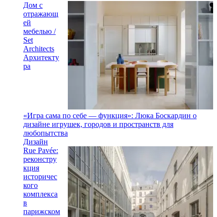
Дом с
отражающ
ей
мебелью /
Set
Architects
Архитекту
ра
«Игра сама по себе — функция»: Люка Боскардин о
дизайне игрушек, городов и пространств для
любопытства
Дизайн
Rue Pavée:
реконстру
кция
историчес
кого
комплекса
в
парижском