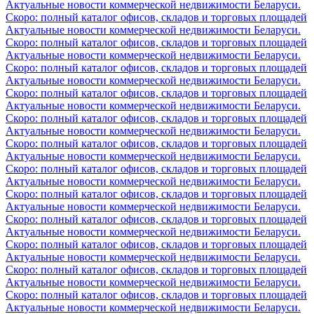
Актуальные новости коммерческой недвижимости Беларуси.
Скоро: полный каталог офисов, складов и торговых площадей
Актуальные новости коммерческой недвижимости Беларуси.
Скоро: полный каталог офисов, складов и торговых площадей
Актуальные новости коммерческой недвижимости Беларуси.
Скоро: полный каталог офисов, складов и торговых площадей
Актуальные новости коммерческой недвижимости Беларуси.
Скоро: полный каталог офисов, складов и торговых площадей
Актуальные новости коммерческой недвижимости Беларуси.
Скоро: полный каталог офисов, складов и торговых площадей
Актуальные новости коммерческой недвижимости Беларуси.
Скоро: полный каталог офисов, складов и торговых площадей
Актуальные новости коммерческой недвижимости Беларуси.
Скоро: полный каталог офисов, складов и торговых площадей
Актуальные новости коммерческой недвижимости Беларуси.
Скоро: полный каталог офисов, складов и торговых площадей
Актуальные новости коммерческой недвижимости Беларуси.
Скоро: полный каталог офисов, складов и торговых площадей
Актуальные новости коммерческой недвижимости Беларуси.
Скоро: полный каталог офисов, складов и торговых площадей
Актуальные новости коммерческой недвижимости Беларуси.
Скоро: полный каталог офисов, складов и торговых площадей
Актуальные новости коммерческой недвижимости Беларуси.
Скоро: полный каталог офисов, складов и торговых площадей
Актуальные новости коммерческой недвижимости Беларуси.