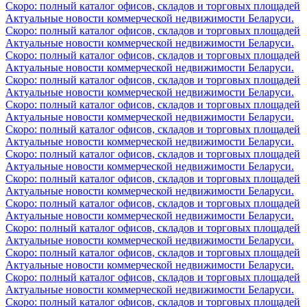
Скоро: полный каталог офисов, складов и торговых площадей
Актуальные новости коммерческой недвижимости Беларуси.
Скоро: полный каталог офисов, складов и торговых площадей
Актуальные новости коммерческой недвижимости Беларуси.
Скоро: полный каталог офисов, складов и торговых площадей
Актуальные новости коммерческой недвижимости Беларуси.
Скоро: полный каталог офисов, складов и торговых площадей
Актуальные новости коммерческой недвижимости Беларуси.
Скоро: полный каталог офисов, складов и торговых площадей
Актуальные новости коммерческой недвижимости Беларуси.
Скоро: полный каталог офисов, складов и торговых площадей
Актуальные новости коммерческой недвижимости Беларуси.
Скоро: полный каталог офисов, складов и торговых площадей
Актуальные новости коммерческой недвижимости Беларуси.
Скоро: полный каталог офисов, складов и торговых площадей
Актуальные новости коммерческой недвижимости Беларуси.
Скоро: полный каталог офисов, складов и торговых площадей
Актуальные новости коммерческой недвижимости Беларуси.
Скоро: полный каталог офисов, складов и торговых площадей
Актуальные новости коммерческой недвижимости Беларуси.
Скоро: полный каталог офисов, складов и торговых площадей
Актуальные новости коммерческой недвижимости Беларуси.
Скоро: полный каталог офисов, складов и торговых площадей
Актуальные новости коммерческой недвижимости Беларуси.
Скоро: полный каталог офисов, складов и торговых площадей