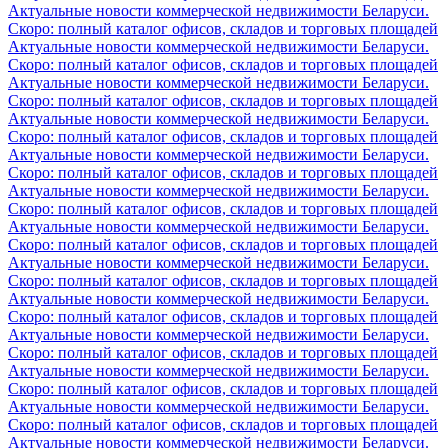
Актуальные новости коммерческой недвижимости Беларуси.
Скоро: полный каталог офисов, складов и торговых площадей
Актуальные новости коммерческой недвижимости Беларуси.
Скоро: полный каталог офисов, складов и торговых площадей
Актуальные новости коммерческой недвижимости Беларуси.
Скоро: полный каталог офисов, складов и торговых площадей
Актуальные новости коммерческой недвижимости Беларуси.
Скоро: полный каталог офисов, складов и торговых площадей
Актуальные новости коммерческой недвижимости Беларуси.
Скоро: полный каталог офисов, складов и торговых площадей
Актуальные новости коммерческой недвижимости Беларуси.
Скоро: полный каталог офисов, складов и торговых площадей
Актуальные новости коммерческой недвижимости Беларуси.
Скоро: полный каталог офисов, складов и торговых площадей
Актуальные новости коммерческой недвижимости Беларуси.
Скоро: полный каталог офисов, складов и торговых площадей
Актуальные новости коммерческой недвижимости Беларуси.
Скоро: полный каталог офисов, складов и торговых площадей
Актуальные новости коммерческой недвижимости Беларуси.
Скоро: полный каталог офисов, складов и торговых площадей
Актуальные новости коммерческой недвижимости Беларуси.
Скоро: полный каталог офисов, складов и торговых площадей
Актуальные новости коммерческой недвижимости Беларуси.
Скоро: полный каталог офисов, складов и торговых площадей
Актуальные новости коммерческой недвижимости Беларуси.