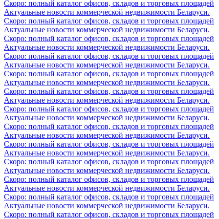
Скоро: полный каталог офисов, складов и торговых площадей
Актуальные новости коммерческой недвижимости Беларуси.
Скоро: полный каталог офисов, складов и торговых площадей
Актуальные новости коммерческой недвижимости Беларуси.
Скоро: полный каталог офисов, складов и торговых площадей
Актуальные новости коммерческой недвижимости Беларуси.
Скоро: полный каталог офисов, складов и торговых площадей
Актуальные новости коммерческой недвижимости Беларуси.
Скоро: полный каталог офисов, складов и торговых площадей
Актуальные новости коммерческой недвижимости Беларуси.
Скоро: полный каталог офисов, складов и торговых площадей
Актуальные новости коммерческой недвижимости Беларуси.
Скоро: полный каталог офисов, складов и торговых площадей
Актуальные новости коммерческой недвижимости Беларуси.
Скоро: полный каталог офисов, складов и торговых площадей
Актуальные новости коммерческой недвижимости Беларуси.
Скоро: полный каталог офисов, складов и торговых площадей
Актуальные новости коммерческой недвижимости Беларуси.
Скоро: полный каталог офисов, складов и торговых площадей
Актуальные новости коммерческой недвижимости Беларуси.
Скоро: полный каталог офисов, складов и торговых площадей
Актуальные новости коммерческой недвижимости Беларуси.
Скоро: полный каталог офисов, складов и торговых площадей
Актуальные новости коммерческой недвижимости Беларуси.
Скоро: полный каталог офисов, складов и торговых площадей