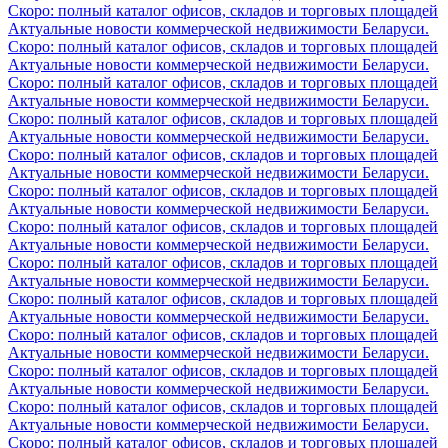
Скоро: полный каталог офисов, складов и торговых площадей
Актуальные новости коммерческой недвижимости Беларуси.
Скоро: полный каталог офисов, складов и торговых площадей
Актуальные новости коммерческой недвижимости Беларуси.
Скоро: полный каталог офисов, складов и торговых площадей
Актуальные новости коммерческой недвижимости Беларуси.
Скоро: полный каталог офисов, складов и торговых площадей
Актуальные новости коммерческой недвижимости Беларуси.
Скоро: полный каталог офисов, складов и торговых площадей
Актуальные новости коммерческой недвижимости Беларуси.
Скоро: полный каталог офисов, складов и торговых площадей
Актуальные новости коммерческой недвижимости Беларуси.
Скоро: полный каталог офисов, складов и торговых площадей
Актуальные новости коммерческой недвижимости Беларуси.
Скоро: полный каталог офисов, складов и торговых площадей
Актуальные новости коммерческой недвижимости Беларуси.
Скоро: полный каталог офисов, складов и торговых площадей
Актуальные новости коммерческой недвижимости Беларуси.
Скоро: полный каталог офисов, складов и торговых площадей
Актуальные новости коммерческой недвижимости Беларуси.
Скоро: полный каталог офисов, складов и торговых площадей
Актуальные новости коммерческой недвижимости Беларуси.
Скоро: полный каталог офисов, складов и торговых площадей
Актуальные новости коммерческой недвижимости Беларуси.
Скоро: полный каталог офисов, складов и торговых площадей