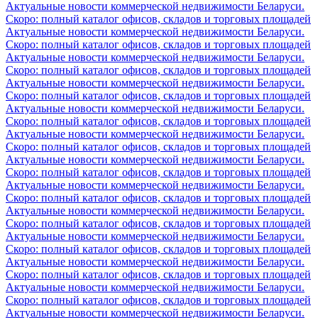
Актуальные новости коммерческой недвижимости Беларуси.
Скоро: полный каталог офисов, складов и торговых площадей
Актуальные новости коммерческой недвижимости Беларуси.
Скоро: полный каталог офисов, складов и торговых площадей
Актуальные новости коммерческой недвижимости Беларуси.
Скоро: полный каталог офисов, складов и торговых площадей
Актуальные новости коммерческой недвижимости Беларуси.
Скоро: полный каталог офисов, складов и торговых площадей
Актуальные новости коммерческой недвижимости Беларуси.
Скоро: полный каталог офисов, складов и торговых площадей
Актуальные новости коммерческой недвижимости Беларуси.
Скоро: полный каталог офисов, складов и торговых площадей
Актуальные новости коммерческой недвижимости Беларуси.
Скоро: полный каталог офисов, складов и торговых площадей
Актуальные новости коммерческой недвижимости Беларуси.
Скоро: полный каталог офисов, складов и торговых площадей
Актуальные новости коммерческой недвижимости Беларуси.
Скоро: полный каталог офисов, складов и торговых площадей
Актуальные новости коммерческой недвижимости Беларуси.
Скоро: полный каталог офисов, складов и торговых площадей
Актуальные новости коммерческой недвижимости Беларуси.
Скоро: полный каталог офисов, складов и торговых площадей
Актуальные новости коммерческой недвижимости Беларуси.
Скоро: полный каталог офисов, складов и торговых площадей
Актуальные новости коммерческой недвижимости Беларуси.