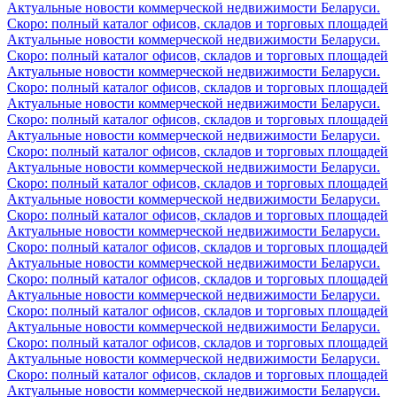
Актуальные новости коммерческой недвижимости Беларуси.
Скоро: полный каталог офисов, складов и торговых площадей
Актуальные новости коммерческой недвижимости Беларуси.
Скоро: полный каталог офисов, складов и торговых площадей
Актуальные новости коммерческой недвижимости Беларуси.
Скоро: полный каталог офисов, складов и торговых площадей
Актуальные новости коммерческой недвижимости Беларуси.
Скоро: полный каталог офисов, складов и торговых площадей
Актуальные новости коммерческой недвижимости Беларуси.
Скоро: полный каталог офисов, складов и торговых площадей
Актуальные новости коммерческой недвижимости Беларуси.
Скоро: полный каталог офисов, складов и торговых площадей
Актуальные новости коммерческой недвижимости Беларуси.
Скоро: полный каталог офисов, складов и торговых площадей
Актуальные новости коммерческой недвижимости Беларуси.
Скоро: полный каталог офисов, складов и торговых площадей
Актуальные новости коммерческой недвижимости Беларуси.
Скоро: полный каталог офисов, складов и торговых площадей
Актуальные новости коммерческой недвижимости Беларуси.
Скоро: полный каталог офисов, складов и торговых площадей
Актуальные новости коммерческой недвижимости Беларуси.
Скоро: полный каталог офисов, складов и торговых площадей
Актуальные новости коммерческой недвижимости Беларуси.
Скоро: полный каталог офисов, складов и торговых площадей
Актуальные новости коммерческой недвижимости Беларуси.