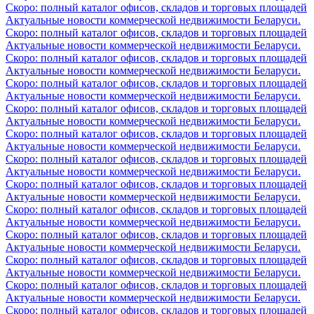
Скоро: полный каталог офисов, складов и торговых площадей
Актуальные новости коммерческой недвижимости Беларуси.
Скоро: полный каталог офисов, складов и торговых площадей
Актуальные новости коммерческой недвижимости Беларуси.
Скоро: полный каталог офисов, складов и торговых площадей
Актуальные новости коммерческой недвижимости Беларуси.
Скоро: полный каталог офисов, складов и торговых площадей
Актуальные новости коммерческой недвижимости Беларуси.
Скоро: полный каталог офисов, складов и торговых площадей
Актуальные новости коммерческой недвижимости Беларуси.
Скоро: полный каталог офисов, складов и торговых площадей
Актуальные новости коммерческой недвижимости Беларуси.
Скоро: полный каталог офисов, складов и торговых площадей
Актуальные новости коммерческой недвижимости Беларуси.
Скоро: полный каталог офисов, складов и торговых площадей
Актуальные новости коммерческой недвижимости Беларуси.
Скоро: полный каталог офисов, складов и торговых площадей
Актуальные новости коммерческой недвижимости Беларуси.
Скоро: полный каталог офисов, складов и торговых площадей
Актуальные новости коммерческой недвижимости Беларуси.
Скоро: полный каталог офисов, складов и торговых площадей
Актуальные новости коммерческой недвижимости Беларуси.
Скоро: полный каталог офисов, складов и торговых площадей
Актуальные новости коммерческой недвижимости Беларуси.
Скоро: полный каталог офисов, складов и торговых площадей