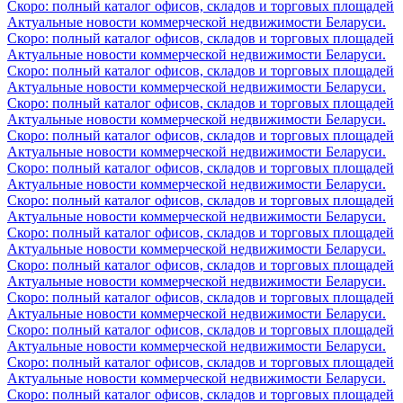
Скоро: полный каталог офисов, складов и торговых площадей
Актуальные новости коммерческой недвижимости Беларуси.
Скоро: полный каталог офисов, складов и торговых площадей
Актуальные новости коммерческой недвижимости Беларуси.
Скоро: полный каталог офисов, складов и торговых площадей
Актуальные новости коммерческой недвижимости Беларуси.
Скоро: полный каталог офисов, складов и торговых площадей
Актуальные новости коммерческой недвижимости Беларуси.
Скоро: полный каталог офисов, складов и торговых площадей
Актуальные новости коммерческой недвижимости Беларуси.
Скоро: полный каталог офисов, складов и торговых площадей
Актуальные новости коммерческой недвижимости Беларуси.
Скоро: полный каталог офисов, складов и торговых площадей
Актуальные новости коммерческой недвижимости Беларуси.
Скоро: полный каталог офисов, складов и торговых площадей
Актуальные новости коммерческой недвижимости Беларуси.
Скоро: полный каталог офисов, складов и торговых площадей
Актуальные новости коммерческой недвижимости Беларуси.
Скоро: полный каталог офисов, складов и торговых площадей
Актуальные новости коммерческой недвижимости Беларуси.
Скоро: полный каталог офисов, складов и торговых площадей
Актуальные новости коммерческой недвижимости Беларуси.
Скоро: полный каталог офисов, складов и торговых площадей
Актуальные новости коммерческой недвижимости Беларуси.
Скоро: полный каталог офисов, складов и торговых площадей