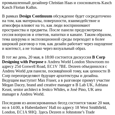
промышленный дизайнер Christian Haas и сооснователь Kasch
Kasch Florian Kallus.
В рамках
Design Continuum
обсуждение будет сосредоточено
на том, как материалы, поверхности, взаимодействие и
атмосфера влияют на то, как люди воспринимают
пространства и предметы. После панели предусмотрены
сессия вопросов и ответов, напитки и канапе. Таким образом,
тема шоурума и экспозиционной среды переходит в более
широкий разговор о том, как дизайн работает через ощущение
и контекст, а не только через визуальный образ.
В тот же день, 20 мая, в 18:00 состоится дискуссия
B Corp
Designing with Purpose
в Andreu World London Showroom по
адресу 254 Goswell Road, EC1V 7BE. Dezeen объединился с
Andreu World для панели, посвящённой тому, как ценности B
Corp переопределяют будущее архитектуры и дизайна.
Ведущим выступит Max Fraser, а в разговоре примут участие
Megan Dacey, brand and creative manager в B Lab UK, Adriana
Keast, senior architect в Jestico Whiles, и José Pino, UK area
manager в Andreu World.
Последняя из анонсированных бесед состоится также 20 мая,
но в 14:00, в Haberdashers’ Hall по адресу 18 West Smithfield,
London, EC1A 9HQ. Здесь Dezeen и Johnstone’s Trade