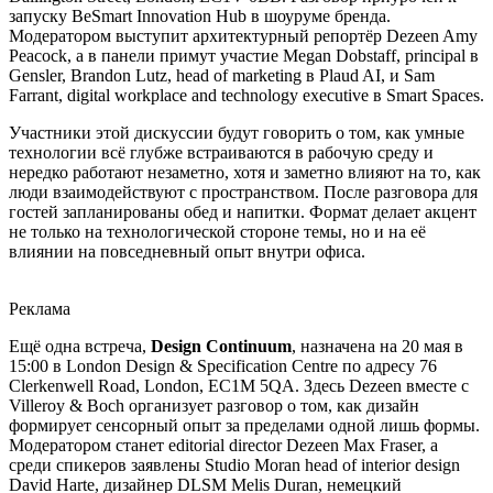
запуску BeSmart Innovation Hub в шоуруме бренда.
Модератором выступит архитектурный репортёр Dezeen Amy
Peacock, а в панели примут участие Megan Dobstaff, principal в
Gensler, Brandon Lutz, head of marketing в Plaud AI, и Sam
Farrant, digital workplace and technology executive в Smart Spaces.
Участники этой дискуссии будут говорить о том, как умные
технологии всё глубже встраиваются в рабочую среду и
нередко работают незаметно, хотя и заметно влияют на то, как
люди взаимодействуют с пространством. После разговора для
гостей запланированы обед и напитки. Формат делает акцент
не только на технологической стороне темы, но и на её
влиянии на повседневный опыт внутри офиса.
Реклама
Ещё одна встреча,
Design Continuum
, назначена на 20 мая в
15:00 в London Design & Specification Centre по адресу 76
Clerkenwell Road, London, EC1M 5QA. Здесь Dezeen вместе с
Villeroy & Boch организует разговор о том, как дизайн
формирует сенсорный опыт за пределами одной лишь формы.
Модератором станет editorial director Dezeen Max Fraser, а
среди спикеров заявлены Studio Moran head of interior design
David Harte, дизайнер DLSM Melis Duran, немецкий