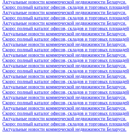
Актуальные новости коммерческой недвижимости Беларуси.
Скоро: полный каталог офисов, складов и торговых площадей
Актуальные новости коммерческой недвижимости Беларуси.
Скоро: полный каталог офисов, складов и торговых площадей
Актуальные новости коммерческой недвижимости Беларуси.
Скоро: полный каталог офисов, складов и торговых площадей
Актуальные новости коммерческой недвижимости Беларуси.
Скоро: полный каталог офисов, складов и торговых площадей
Актуальные новости коммерческой недвижимости Беларуси.
Скоро: полный каталог офисов, складов и торговых площадей
Актуальные новости коммерческой недвижимости Беларуси.
Скоро: полный каталог офисов, складов и торговых площадей
Актуальные новости коммерческой недвижимости Беларуси.
Скоро: полный каталог офисов, складов и торговых площадей
Актуальные новости коммерческой недвижимости Беларуси.
Скоро: полный каталог офисов, складов и торговых площадей
Актуальные новости коммерческой недвижимости Беларуси.
Скоро: полный каталог офисов, складов и торговых площадей
Актуальные новости коммерческой недвижимости Беларуси.
Скоро: полный каталог офисов, складов и торговых площадей
Актуальные новости коммерческой недвижимости Беларуси.
Скоро: полный каталог офисов, складов и торговых площадей
Актуальные новости коммерческой недвижимости Беларуси.
Скоро: полный каталог офисов, складов и торговых площадей
Актуальные новости коммерческой недвижимости Беларуси.