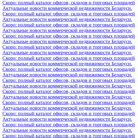
Скоро: полный каталог офисов, складов и торговых площадей
Актуальные новости коммерческой недвижимости Беларуси.
Скоро: полный каталог офисов, складов и торговых площадей
Актуальные новости коммерческой недвижимости Беларуси.
Скоро: полный каталог офисов, складов и торговых площадей
Актуальные новости коммерческой недвижимости Беларуси.
Скоро: полный каталог офисов, складов и торговых площадей
Актуальные новости коммерческой недвижимости Беларуси.
Скоро: полный каталог офисов, складов и торговых площадей
Актуальные новости коммерческой недвижимости Беларуси.
Скоро: полный каталог офисов, складов и торговых площадей
Актуальные новости коммерческой недвижимости Беларуси.
Скоро: полный каталог офисов, складов и торговых площадей
Актуальные новости коммерческой недвижимости Беларуси.
Скоро: полный каталог офисов, складов и торговых площадей
Актуальные новости коммерческой недвижимости Беларуси.
Скоро: полный каталог офисов, складов и торговых площадей
Актуальные новости коммерческой недвижимости Беларуси.
Скоро: полный каталог офисов, складов и торговых площадей
Актуальные новости коммерческой недвижимости Беларуси.
Скоро: полный каталог офисов, складов и торговых площадей
Актуальные новости коммерческой недвижимости Беларуси.
Скоро: полный каталог офисов, складов и торговых площадей
Актуальные новости коммерческой недвижимости Беларуси.
Скоро: полный каталог офисов, складов и торговых площадей