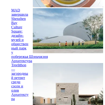
MAD
завершила
Shenzhen
Bay
Culture
Square:
дизайн-
музей и
обществен
ный парк
у
побережья Шэньчжэня
Архитектура
Treelithon
—
загородны
й ретрит
среди
сосен и
олив
Архитекту
ра