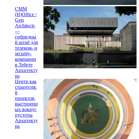
CMM
(H)Office /
Gets
Architects
—
гибридны
й штаб для
телеком- и
security-
компании
в Тебете
Архитекту
ра
Центр как
стратегия:
8
проектов,
выстроенн
ых вокруг
пустоты
Архитекту
ра