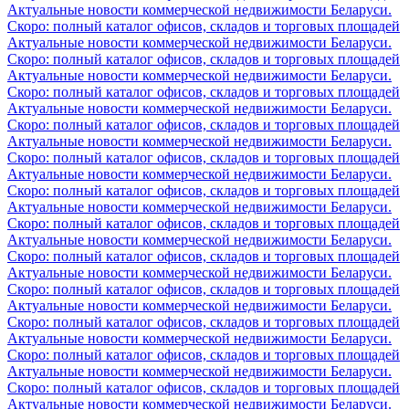
Актуальные новости коммерческой недвижимости Беларуси.
Скоро: полный каталог офисов, складов и торговых площадей
Актуальные новости коммерческой недвижимости Беларуси.
Скоро: полный каталог офисов, складов и торговых площадей
Актуальные новости коммерческой недвижимости Беларуси.
Скоро: полный каталог офисов, складов и торговых площадей
Актуальные новости коммерческой недвижимости Беларуси.
Скоро: полный каталог офисов, складов и торговых площадей
Актуальные новости коммерческой недвижимости Беларуси.
Скоро: полный каталог офисов, складов и торговых площадей
Актуальные новости коммерческой недвижимости Беларуси.
Скоро: полный каталог офисов, складов и торговых площадей
Актуальные новости коммерческой недвижимости Беларуси.
Скоро: полный каталог офисов, складов и торговых площадей
Актуальные новости коммерческой недвижимости Беларуси.
Скоро: полный каталог офисов, складов и торговых площадей
Актуальные новости коммерческой недвижимости Беларуси.
Скоро: полный каталог офисов, складов и торговых площадей
Актуальные новости коммерческой недвижимости Беларуси.
Скоро: полный каталог офисов, складов и торговых площадей
Актуальные новости коммерческой недвижимости Беларуси.
Скоро: полный каталог офисов, складов и торговых площадей
Актуальные новости коммерческой недвижимости Беларуси.
Скоро: полный каталог офисов, складов и торговых площадей
Актуальные новости коммерческой недвижимости Беларуси.