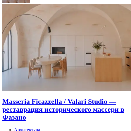
Masseria Ficazzella / Valari Studio —
реставрация исторического массери в
Фазано
Архитектура