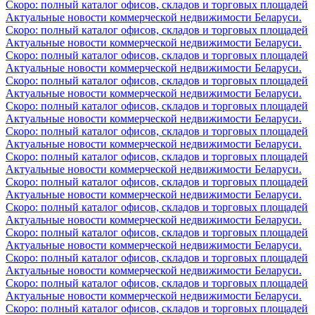
Скоро: полный каталог офисов, складов и торговых площадей
Актуальные новости коммерческой недвижимости Беларуси.
Скоро: полный каталог офисов, складов и торговых площадей
Актуальные новости коммерческой недвижимости Беларуси.
Скоро: полный каталог офисов, складов и торговых площадей
Актуальные новости коммерческой недвижимости Беларуси.
Скоро: полный каталог офисов, складов и торговых площадей
Актуальные новости коммерческой недвижимости Беларуси.
Скоро: полный каталог офисов, складов и торговых площадей
Актуальные новости коммерческой недвижимости Беларуси.
Скоро: полный каталог офисов, складов и торговых площадей
Актуальные новости коммерческой недвижимости Беларуси.
Скоро: полный каталог офисов, складов и торговых площадей
Актуальные новости коммерческой недвижимости Беларуси.
Скоро: полный каталог офисов, складов и торговых площадей
Актуальные новости коммерческой недвижимости Беларуси.
Скоро: полный каталог офисов, складов и торговых площадей
Актуальные новости коммерческой недвижимости Беларуси.
Скоро: полный каталог офисов, складов и торговых площадей
Актуальные новости коммерческой недвижимости Беларуси.
Скоро: полный каталог офисов, складов и торговых площадей
Актуальные новости коммерческой недвижимости Беларуси.
Скоро: полный каталог офисов, складов и торговых площадей
Актуальные новости коммерческой недвижимости Беларуси.
Скоро: полный каталог офисов, складов и торговых площадей