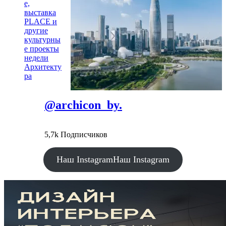
е,
выставка
PLACE и
другие
культурны
е проекты
недели
Архитекту
ра
@archicon_by.
5,7k Подписчиков
Наш Instagram
Наш Instagram