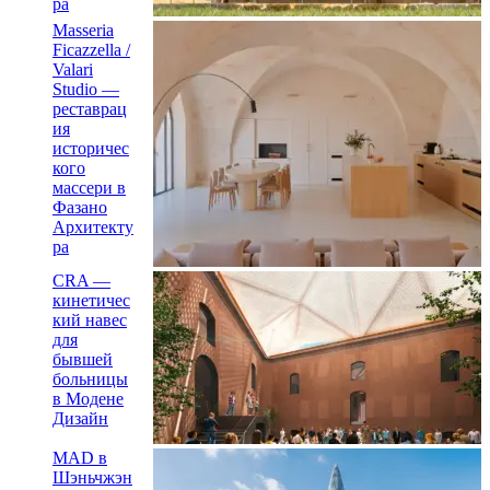
ра
Masseria
Ficazzella /
Valari
Studio —
реставрац
ия
историчес
кого
массери в
Фазано
Архитекту
ра
CRA —
кинетичес
кий навес
для
бывшей
больницы
в Модене
Дизайн
MAD в
Шэньчжэн