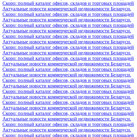
Скоро: полный каталог офисов, складов и торговых площадей
Актуальные новости коммерческой недвижимости Беларуси.
Скоро: полный каталог офисов, складов и торговых площадей
Актуальные новости коммерческой недвижимости Беларуси.
Скоро: полный каталог офисов, складов и торговых площадей
Актуальные новости коммерческой недвижимости Беларуси.
Скоро: полный каталог офисов, складов и торговых площадей
Актуальные новости коммерческой недвижимости Беларуси.
Скоро: полный каталог офисов, складов и торговых площадей
Актуальные новости коммерческой недвижимости Беларуси.
Скоро: полный каталог офисов, складов и торговых площадей
Актуальные новости коммерческой недвижимости Беларуси.
Скоро: полный каталог офисов, складов и торговых площадей
Актуальные новости коммерческой недвижимости Беларуси.
Скоро: полный каталог офисов, складов и торговых площадей
Актуальные новости коммерческой недвижимости Беларуси.
Скоро: полный каталог офисов, складов и торговых площадей
Актуальные новости коммерческой недвижимости Беларуси.
Скоро: полный каталог офисов, складов и торговых площадей
Актуальные новости коммерческой недвижимости Беларуси.
Скоро: полный каталог офисов, складов и торговых площадей
Актуальные новости коммерческой недвижимости Беларуси.
Скоро: полный каталог офисов, складов и торговых площадей
Актуальные новости коммерческой недвижимости Беларуси.
Скоро: полный каталог офисов, складов и торговых площадей