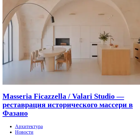
Masseria Ficazzella / Valari Studio —
реставрация исторического массери в
Фазано
Архитектура
Новости