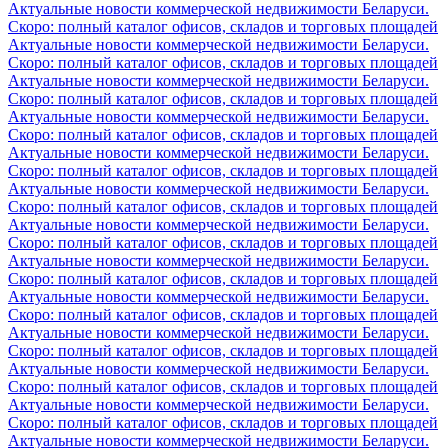
Актуальные новости коммерческой недвижимости Беларуси.
Скоро: полный каталог офисов, складов и торговых площадей
Актуальные новости коммерческой недвижимости Беларуси.
Скоро: полный каталог офисов, складов и торговых площадей
Актуальные новости коммерческой недвижимости Беларуси.
Скоро: полный каталог офисов, складов и торговых площадей
Актуальные новости коммерческой недвижимости Беларуси.
Скоро: полный каталог офисов, складов и торговых площадей
Актуальные новости коммерческой недвижимости Беларуси.
Скоро: полный каталог офисов, складов и торговых площадей
Актуальные новости коммерческой недвижимости Беларуси.
Скоро: полный каталог офисов, складов и торговых площадей
Актуальные новости коммерческой недвижимости Беларуси.
Скоро: полный каталог офисов, складов и торговых площадей
Актуальные новости коммерческой недвижимости Беларуси.
Скоро: полный каталог офисов, складов и торговых площадей
Актуальные новости коммерческой недвижимости Беларуси.
Скоро: полный каталог офисов, складов и торговых площадей
Актуальные новости коммерческой недвижимости Беларуси.
Скоро: полный каталог офисов, складов и торговых площадей
Актуальные новости коммерческой недвижимости Беларуси.
Скоро: полный каталог офисов, складов и торговых площадей
Актуальные новости коммерческой недвижимости Беларуси.
Скоро: полный каталог офисов, складов и торговых площадей
Актуальные новости коммерческой недвижимости Беларуси.