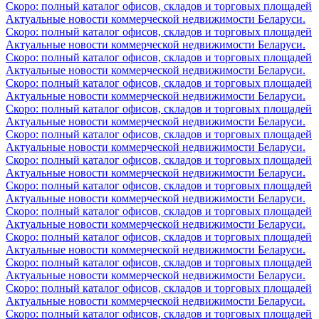
Скоро: полный каталог офисов, складов и торговых площадей
Актуальные новости коммерческой недвижимости Беларуси.
Скоро: полный каталог офисов, складов и торговых площадей
Актуальные новости коммерческой недвижимости Беларуси.
Скоро: полный каталог офисов, складов и торговых площадей
Актуальные новости коммерческой недвижимости Беларуси.
Скоро: полный каталог офисов, складов и торговых площадей
Актуальные новости коммерческой недвижимости Беларуси.
Скоро: полный каталог офисов, складов и торговых площадей
Актуальные новости коммерческой недвижимости Беларуси.
Скоро: полный каталог офисов, складов и торговых площадей
Актуальные новости коммерческой недвижимости Беларуси.
Скоро: полный каталог офисов, складов и торговых площадей
Актуальные новости коммерческой недвижимости Беларуси.
Скоро: полный каталог офисов, складов и торговых площадей
Актуальные новости коммерческой недвижимости Беларуси.
Скоро: полный каталог офисов, складов и торговых площадей
Актуальные новости коммерческой недвижимости Беларуси.
Скоро: полный каталог офисов, складов и торговых площадей
Актуальные новости коммерческой недвижимости Беларуси.
Скоро: полный каталог офисов, складов и торговых площадей
Актуальные новости коммерческой недвижимости Беларуси.
Скоро: полный каталог офисов, складов и торговых площадей
Актуальные новости коммерческой недвижимости Беларуси.
Скоро: полный каталог офисов, складов и торговых площадей