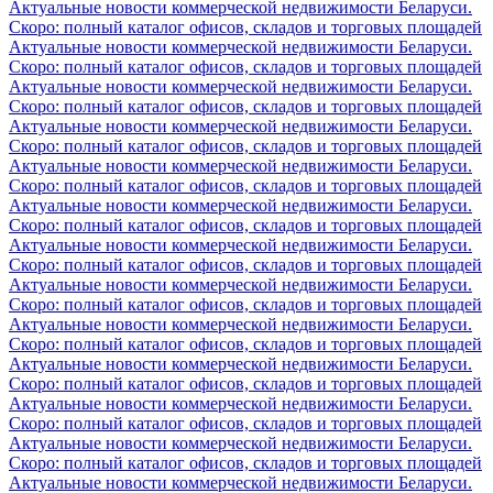
Актуальные новости коммерческой недвижимости Беларуси.
Скоро: полный каталог офисов, складов и торговых площадей
Актуальные новости коммерческой недвижимости Беларуси.
Скоро: полный каталог офисов, складов и торговых площадей
Актуальные новости коммерческой недвижимости Беларуси.
Скоро: полный каталог офисов, складов и торговых площадей
Актуальные новости коммерческой недвижимости Беларуси.
Скоро: полный каталог офисов, складов и торговых площадей
Актуальные новости коммерческой недвижимости Беларуси.
Скоро: полный каталог офисов, складов и торговых площадей
Актуальные новости коммерческой недвижимости Беларуси.
Скоро: полный каталог офисов, складов и торговых площадей
Актуальные новости коммерческой недвижимости Беларуси.
Скоро: полный каталог офисов, складов и торговых площадей
Актуальные новости коммерческой недвижимости Беларуси.
Скоро: полный каталог офисов, складов и торговых площадей
Актуальные новости коммерческой недвижимости Беларуси.
Скоро: полный каталог офисов, складов и торговых площадей
Актуальные новости коммерческой недвижимости Беларуси.
Скоро: полный каталог офисов, складов и торговых площадей
Актуальные новости коммерческой недвижимости Беларуси.
Скоро: полный каталог офисов, складов и торговых площадей
Актуальные новости коммерческой недвижимости Беларуси.
Скоро: полный каталог офисов, складов и торговых площадей
Актуальные новости коммерческой недвижимости Беларуси.