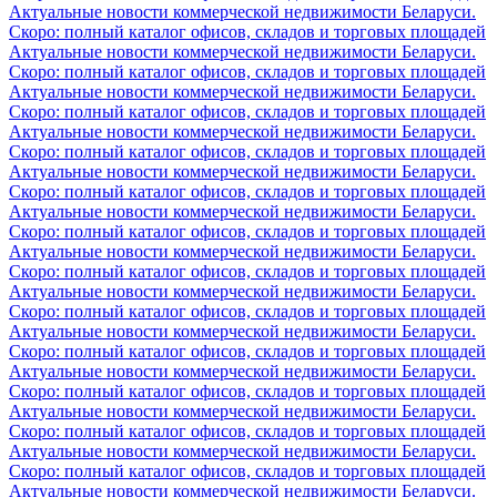
Актуальные новости коммерческой недвижимости Беларуси.
Скоро: полный каталог офисов, складов и торговых площадей
Актуальные новости коммерческой недвижимости Беларуси.
Скоро: полный каталог офисов, складов и торговых площадей
Актуальные новости коммерческой недвижимости Беларуси.
Скоро: полный каталог офисов, складов и торговых площадей
Актуальные новости коммерческой недвижимости Беларуси.
Скоро: полный каталог офисов, складов и торговых площадей
Актуальные новости коммерческой недвижимости Беларуси.
Скоро: полный каталог офисов, складов и торговых площадей
Актуальные новости коммерческой недвижимости Беларуси.
Скоро: полный каталог офисов, складов и торговых площадей
Актуальные новости коммерческой недвижимости Беларуси.
Скоро: полный каталог офисов, складов и торговых площадей
Актуальные новости коммерческой недвижимости Беларуси.
Скоро: полный каталог офисов, складов и торговых площадей
Актуальные новости коммерческой недвижимости Беларуси.
Скоро: полный каталог офисов, складов и торговых площадей
Актуальные новости коммерческой недвижимости Беларуси.
Скоро: полный каталог офисов, складов и торговых площадей
Актуальные новости коммерческой недвижимости Беларуси.
Скоро: полный каталог офисов, складов и торговых площадей
Актуальные новости коммерческой недвижимости Беларуси.
Скоро: полный каталог офисов, складов и торговых площадей
Актуальные новости коммерческой недвижимости Беларуси.