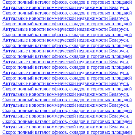
Скоро: полный каталог офисов, складов и торговых площадей
Актуальные новости коммерческой недвижимости Беларуси.
Скоро: полный каталог офисов, складов и торговых площадей
Актуальные новости коммерческой недвижимости Беларуси.
Скоро: полный каталог офисов, складов и торговых площадей
Актуальные новости коммерческой недвижимости Беларуси.
Скоро: полный каталог офисов, складов и торговых площадей
Актуальные новости коммерческой недвижимости Беларуси.
Скоро: полный каталог офисов, складов и торговых площадей
Актуальные новости коммерческой недвижимости Беларуси.
Скоро: полный каталог офисов, складов и торговых площадей
Актуальные новости коммерческой недвижимости Беларуси.
Скоро: полный каталог офисов, складов и торговых площадей
Актуальные новости коммерческой недвижимости Беларуси.
Скоро: полный каталог офисов, складов и торговых площадей
Актуальные новости коммерческой недвижимости Беларуси.
Скоро: полный каталог офисов, складов и торговых площадей
Актуальные новости коммерческой недвижимости Беларуси.
Скоро: полный каталог офисов, складов и торговых площадей
Актуальные новости коммерческой недвижимости Беларуси.
Скоро: полный каталог офисов, складов и торговых площадей
Актуальные новости коммерческой недвижимости Беларуси.
Скоро: полный каталог офисов, складов и торговых площадей
Актуальные новости коммерческой недвижимости Беларуси.
Скоро: полный каталог офисов, складов и торговых площадей