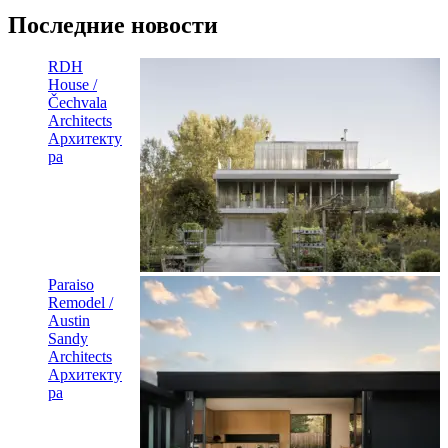
Последние новости
RDH
House /
Čechvala
Architects
Архитекту
ра
Paraiso
Remodel /
Austin
Sandy
Architects
Архитекту
ра