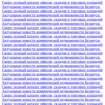
Скоро: полный каталог офисов, складов и торговых площадей
Актуальные новости коммерческой недвижимости Беларуси.
Скоро: полный каталог офисов, складов и торговых площадей
Актуальные новости коммерческой недвижимости Беларуси.
Скоро: полный каталог офисов, складов и торговых площадей
Актуальные новости коммерческой недвижимости Беларуси.
Скоро: полный каталог офисов, складов и торговых площадей
Актуальные новости коммерческой недвижимости Беларуси.
Скоро: полный каталог офисов, складов и торговых площадей
Актуальные новости коммерческой недвижимости Беларуси.
Скоро: полный каталог офисов, складов и торговых площадей
Актуальные новости коммерческой недвижимости Беларуси.
Скоро: полный каталог офисов, складов и торговых площадей
Актуальные новости коммерческой недвижимости Беларуси.
Скоро: полный каталог офисов, складов и торговых площадей
Актуальные новости коммерческой недвижимости Беларуси.
Скоро: полный каталог офисов, складов и торговых площадей
Актуальные новости коммерческой недвижимости Беларуси.
Скоро: полный каталог офисов, складов и торговых площадей
Актуальные новости коммерческой недвижимости Беларуси.
Скоро: полный каталог офисов, складов и торговых площадей
Актуальные новости коммерческой недвижимости Беларуси.
Скоро: полный каталог офисов, складов и торговых площадей
Актуальные новости коммерческой недвижимости Беларуси.
Скоро: полный каталог офисов, складов и торговых площадей