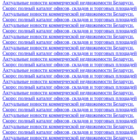
Актуальные новости коммерческой недвижимости Беларуси.
Скоро: полный каталог офисов, складов и торговых площадей
Актуальные новости коммерческой недвижимости Беларуси.
Скоро: полный каталог офисов, складов и торговых площадей
Актуальные новости коммерческой недвижимости Беларуси.
Скоро: полный каталог офисов, складов и торговых площадей
Актуальные новости коммерческой недвижимости Беларуси.
Скоро: полный каталог офисов, складов и торговых площадей
Актуальные новости коммерческой недвижимости Беларуси.
Скоро: полный каталог офисов, складов и торговых площадей
Актуальные новости коммерческой недвижимости Беларуси.
Скоро: полный каталог офисов, складов и торговых площадей
Актуальные новости коммерческой недвижимости Беларуси.
Скоро: полный каталог офисов, складов и торговых площадей
Актуальные новости коммерческой недвижимости Беларуси.
Скоро: полный каталог офисов, складов и торговых площадей
Актуальные новости коммерческой недвижимости Беларуси.
Скоро: полный каталог офисов, складов и торговых площадей
Актуальные новости коммерческой недвижимости Беларуси.
Скоро: полный каталог офисов, складов и торговых площадей
Актуальные новости коммерческой недвижимости Беларуси.
Скоро: полный каталог офисов, складов и торговых площадей
Актуальные новости коммерческой недвижимости Беларуси.
Скоро: полный каталог офисов, складов и торговых площадей
Актуальные новости коммерческой недвижимости Беларуси.