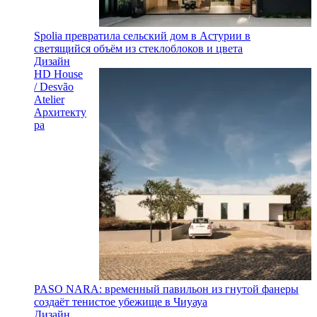
Spolia превратила сельский дом в Астурии в
светящийся объём из стеклоблоков и цвета
Дизайн
HD House
/ Desvão
Atelier
Архитекту
ра
PASO NARA: временный павильон из гнутой фанеры
создаёт тенистое убежище в Чиуауа
Дизайн