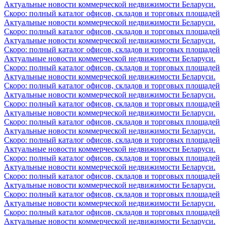
Актуальные новости коммерческой недвижимости Беларуси.
Скоро: полный каталог офисов, складов и торговых площадей
Актуальные новости коммерческой недвижимости Беларуси.
Скоро: полный каталог офисов, складов и торговых площадей
Актуальные новости коммерческой недвижимости Беларуси.
Скоро: полный каталог офисов, складов и торговых площадей
Актуальные новости коммерческой недвижимости Беларуси.
Скоро: полный каталог офисов, складов и торговых площадей
Актуальные новости коммерческой недвижимости Беларуси.
Скоро: полный каталог офисов, складов и торговых площадей
Актуальные новости коммерческой недвижимости Беларуси.
Скоро: полный каталог офисов, складов и торговых площадей
Актуальные новости коммерческой недвижимости Беларуси.
Скоро: полный каталог офисов, складов и торговых площадей
Актуальные новости коммерческой недвижимости Беларуси.
Скоро: полный каталог офисов, складов и торговых площадей
Актуальные новости коммерческой недвижимости Беларуси.
Скоро: полный каталог офисов, складов и торговых площадей
Актуальные новости коммерческой недвижимости Беларуси.
Скоро: полный каталог офисов, складов и торговых площадей
Актуальные новости коммерческой недвижимости Беларуси.
Скоро: полный каталог офисов, складов и торговых площадей
Актуальные новости коммерческой недвижимости Беларуси.
Скоро: полный каталог офисов, складов и торговых площадей
Актуальные новости коммерческой недвижимости Беларуси.