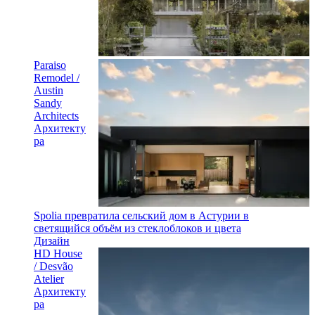
Paraiso
Remodel /
Austin
Sandy
Architects
Архитекту
ра
Spolia превратила сельский дом в Астурии в
светящийся объём из стеклоблоков и цвета
Дизайн
HD House
/ Desvão
Atelier
Архитекту
ра