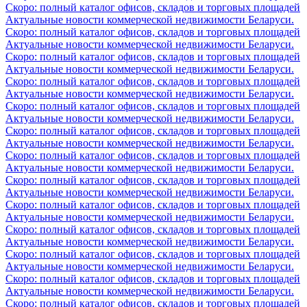
Скоро: полный каталог офисов, складов и торговых площадей
Актуальные новости коммерческой недвижимости Беларуси.
Скоро: полный каталог офисов, складов и торговых площадей
Актуальные новости коммерческой недвижимости Беларуси.
Скоро: полный каталог офисов, складов и торговых площадей
Актуальные новости коммерческой недвижимости Беларуси.
Скоро: полный каталог офисов, складов и торговых площадей
Актуальные новости коммерческой недвижимости Беларуси.
Скоро: полный каталог офисов, складов и торговых площадей
Актуальные новости коммерческой недвижимости Беларуси.
Скоро: полный каталог офисов, складов и торговых площадей
Актуальные новости коммерческой недвижимости Беларуси.
Скоро: полный каталог офисов, складов и торговых площадей
Актуальные новости коммерческой недвижимости Беларуси.
Скоро: полный каталог офисов, складов и торговых площадей
Актуальные новости коммерческой недвижимости Беларуси.
Скоро: полный каталог офисов, складов и торговых площадей
Актуальные новости коммерческой недвижимости Беларуси.
Скоро: полный каталог офисов, складов и торговых площадей
Актуальные новости коммерческой недвижимости Беларуси.
Скоро: полный каталог офисов, складов и торговых площадей
Актуальные новости коммерческой недвижимости Беларуси.
Скоро: полный каталог офисов, складов и торговых площадей
Актуальные новости коммерческой недвижимости Беларуси.
Скоро: полный каталог офисов, складов и торговых площадей