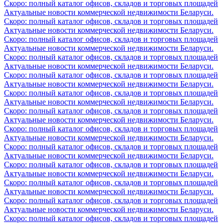
Скоро: полный каталог офисов, складов и торговых площадей
Актуальные новости коммерческой недвижимости Беларуси.
Скоро: полный каталог офисов, складов и торговых площадей
Актуальные новости коммерческой недвижимости Беларуси.
Скоро: полный каталог офисов, складов и торговых площадей
Актуальные новости коммерческой недвижимости Беларуси.
Скоро: полный каталог офисов, складов и торговых площадей
Актуальные новости коммерческой недвижимости Беларуси.
Скоро: полный каталог офисов, складов и торговых площадей
Актуальные новости коммерческой недвижимости Беларуси.
Скоро: полный каталог офисов, складов и торговых площадей
Актуальные новости коммерческой недвижимости Беларуси.
Скоро: полный каталог офисов, складов и торговых площадей
Актуальные новости коммерческой недвижимости Беларуси.
Скоро: полный каталог офисов, складов и торговых площадей
Актуальные новости коммерческой недвижимости Беларуси.
Скоро: полный каталог офисов, складов и торговых площадей
Актуальные новости коммерческой недвижимости Беларуси.
Скоро: полный каталог офисов, складов и торговых площадей
Актуальные новости коммерческой недвижимости Беларуси.
Скоро: полный каталог офисов, складов и торговых площадей
Актуальные новости коммерческой недвижимости Беларуси.
Скоро: полный каталог офисов, складов и торговых площадей
Актуальные новости коммерческой недвижимости Беларуси.
Скоро: полный каталог офисов, складов и торговых площадей