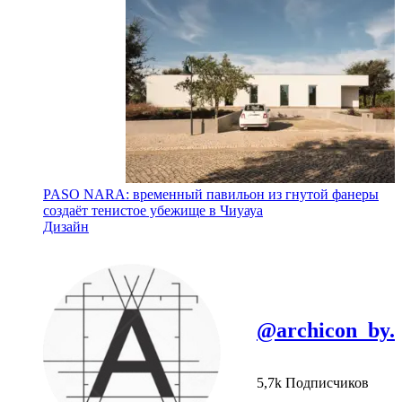
PASO NARA: временный павильон из гнутой фанеры
создаёт тенистое убежище в Чиуауа
Дизайн
@archicon_by.
5,7k Подписчиков