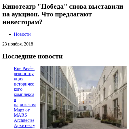
Кинотеатр "Победа" снова выставили
на аукцион. Что предлагают
инвесторам?
Новости
23 ноября, 2018
Последние новости
Rue Pavée:
реконстру
кция
историчес
кого
комплекса
в
парижском
Марэ от
MARS
Architectes
Архитекту