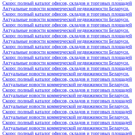
Скоро: полный каталог офисов, складов и торговых площадей
Актуальные новости коммерческой недвижимости Беларуси.
Скоро: полный каталог офисов, складов и торговых площадей
Актуальные новости коммерческой недвижимости Беларуси.
Скоро: полный каталог офисов, складов и торговых площадей
Актуальные новости коммерческой недвижимости Беларуси.
Скоро: полный каталог офисов, складов и торговых площадей
Актуальные новости коммерческой недвижимости Беларуси.
Скоро: полный каталог офисов, складов и торговых площадей
Актуальные новости коммерческой недвижимости Беларуси.
Скоро: полный каталог офисов, складов и торговых площадей
Актуальные новости коммерческой недвижимости Беларуси.
Скоро: полный каталог офисов, складов и торговых площадей
Актуальные новости коммерческой недвижимости Беларуси.
Скоро: полный каталог офисов, складов и торговых площадей
Актуальные новости коммерческой недвижимости Беларуси.
Скоро: полный каталог офисов, складов и торговых площадей
Актуальные новости коммерческой недвижимости Беларуси.
Скоро: полный каталог офисов, складов и торговых площадей
Актуальные новости коммерческой недвижимости Беларуси.
Скоро: полный каталог офисов, складов и торговых площадей
Актуальные новости коммерческой недвижимости Беларуси.
Скоро: полный каталог офисов, складов и торговых площадей
Актуальные новости коммерческой недвижимости Беларуси.
Скоро: полный каталог офисов, складов и торговых площадей