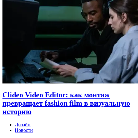
Clideo Video Editor: как монтаж
превращает fashion film в визуальную
историю
Дизайн
Новости