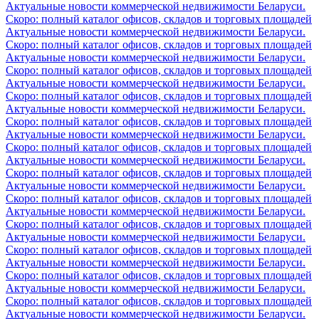
Актуальные новости коммерческой недвижимости Беларуси.
Скоро: полный каталог офисов, складов и торговых площадей
Актуальные новости коммерческой недвижимости Беларуси.
Скоро: полный каталог офисов, складов и торговых площадей
Актуальные новости коммерческой недвижимости Беларуси.
Скоро: полный каталог офисов, складов и торговых площадей
Актуальные новости коммерческой недвижимости Беларуси.
Скоро: полный каталог офисов, складов и торговых площадей
Актуальные новости коммерческой недвижимости Беларуси.
Скоро: полный каталог офисов, складов и торговых площадей
Актуальные новости коммерческой недвижимости Беларуси.
Скоро: полный каталог офисов, складов и торговых площадей
Актуальные новости коммерческой недвижимости Беларуси.
Скоро: полный каталог офисов, складов и торговых площадей
Актуальные новости коммерческой недвижимости Беларуси.
Скоро: полный каталог офисов, складов и торговых площадей
Актуальные новости коммерческой недвижимости Беларуси.
Скоро: полный каталог офисов, складов и торговых площадей
Актуальные новости коммерческой недвижимости Беларуси.
Скоро: полный каталог офисов, складов и торговых площадей
Актуальные новости коммерческой недвижимости Беларуси.
Скоро: полный каталог офисов, складов и торговых площадей
Актуальные новости коммерческой недвижимости Беларуси.
Скоро: полный каталог офисов, складов и торговых площадей
Актуальные новости коммерческой недвижимости Беларуси.