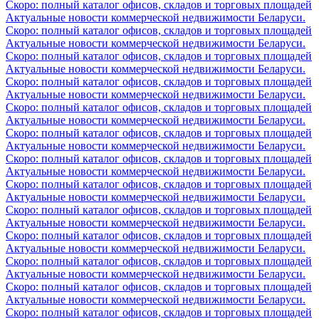
Скоро: полный каталог офисов, складов и торговых площадей
Актуальные новости коммерческой недвижимости Беларуси.
Скоро: полный каталог офисов, складов и торговых площадей
Актуальные новости коммерческой недвижимости Беларуси.
Скоро: полный каталог офисов, складов и торговых площадей
Актуальные новости коммерческой недвижимости Беларуси.
Скоро: полный каталог офисов, складов и торговых площадей
Актуальные новости коммерческой недвижимости Беларуси.
Скоро: полный каталог офисов, складов и торговых площадей
Актуальные новости коммерческой недвижимости Беларуси.
Скоро: полный каталог офисов, складов и торговых площадей
Актуальные новости коммерческой недвижимости Беларуси.
Скоро: полный каталог офисов, складов и торговых площадей
Актуальные новости коммерческой недвижимости Беларуси.
Скоро: полный каталог офисов, складов и торговых площадей
Актуальные новости коммерческой недвижимости Беларуси.
Скоро: полный каталог офисов, складов и торговых площадей
Актуальные новости коммерческой недвижимости Беларуси.
Скоро: полный каталог офисов, складов и торговых площадей
Актуальные новости коммерческой недвижимости Беларуси.
Скоро: полный каталог офисов, складов и торговых площадей
Актуальные новости коммерческой недвижимости Беларуси.
Скоро: полный каталог офисов, складов и торговых площадей
Актуальные новости коммерческой недвижимости Беларуси.
Скоро: полный каталог офисов, складов и торговых площадей