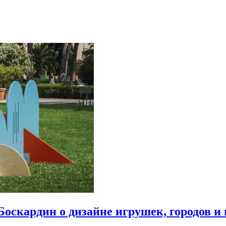
Боскардин о дизайне игрушек, городов и