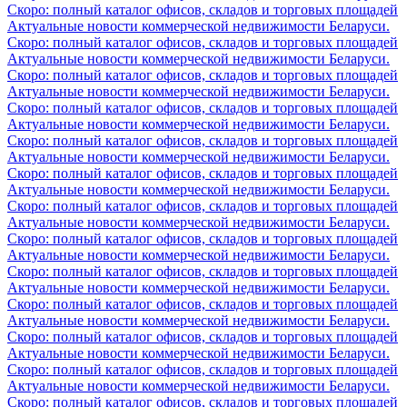
Скоро: полный каталог офисов, складов и торговых площадей
Актуальные новости коммерческой недвижимости Беларуси.
Скоро: полный каталог офисов, складов и торговых площадей
Актуальные новости коммерческой недвижимости Беларуси.
Скоро: полный каталог офисов, складов и торговых площадей
Актуальные новости коммерческой недвижимости Беларуси.
Скоро: полный каталог офисов, складов и торговых площадей
Актуальные новости коммерческой недвижимости Беларуси.
Скоро: полный каталог офисов, складов и торговых площадей
Актуальные новости коммерческой недвижимости Беларуси.
Скоро: полный каталог офисов, складов и торговых площадей
Актуальные новости коммерческой недвижимости Беларуси.
Скоро: полный каталог офисов, складов и торговых площадей
Актуальные новости коммерческой недвижимости Беларуси.
Скоро: полный каталог офисов, складов и торговых площадей
Актуальные новости коммерческой недвижимости Беларуси.
Скоро: полный каталог офисов, складов и торговых площадей
Актуальные новости коммерческой недвижимости Беларуси.
Скоро: полный каталог офисов, складов и торговых площадей
Актуальные новости коммерческой недвижимости Беларуси.
Скоро: полный каталог офисов, складов и торговых площадей
Актуальные новости коммерческой недвижимости Беларуси.
Скоро: полный каталог офисов, складов и торговых площадей
Актуальные новости коммерческой недвижимости Беларуси.
Скоро: полный каталог офисов, складов и торговых площадей