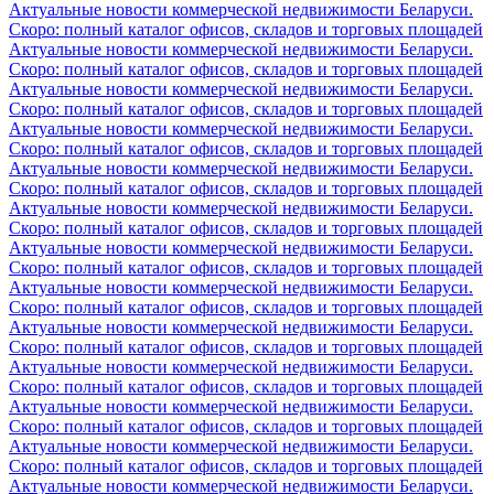
Актуальные новости коммерческой недвижимости Беларуси.
Скоро: полный каталог офисов, складов и торговых площадей
Актуальные новости коммерческой недвижимости Беларуси.
Скоро: полный каталог офисов, складов и торговых площадей
Актуальные новости коммерческой недвижимости Беларуси.
Скоро: полный каталог офисов, складов и торговых площадей
Актуальные новости коммерческой недвижимости Беларуси.
Скоро: полный каталог офисов, складов и торговых площадей
Актуальные новости коммерческой недвижимости Беларуси.
Скоро: полный каталог офисов, складов и торговых площадей
Актуальные новости коммерческой недвижимости Беларуси.
Скоро: полный каталог офисов, складов и торговых площадей
Актуальные новости коммерческой недвижимости Беларуси.
Скоро: полный каталог офисов, складов и торговых площадей
Актуальные новости коммерческой недвижимости Беларуси.
Скоро: полный каталог офисов, складов и торговых площадей
Актуальные новости коммерческой недвижимости Беларуси.
Скоро: полный каталог офисов, складов и торговых площадей
Актуальные новости коммерческой недвижимости Беларуси.
Скоро: полный каталог офисов, складов и торговых площадей
Актуальные новости коммерческой недвижимости Беларуси.
Скоро: полный каталог офисов, складов и торговых площадей
Актуальные новости коммерческой недвижимости Беларуси.
Скоро: полный каталог офисов, складов и торговых площадей
Актуальные новости коммерческой недвижимости Беларуси.