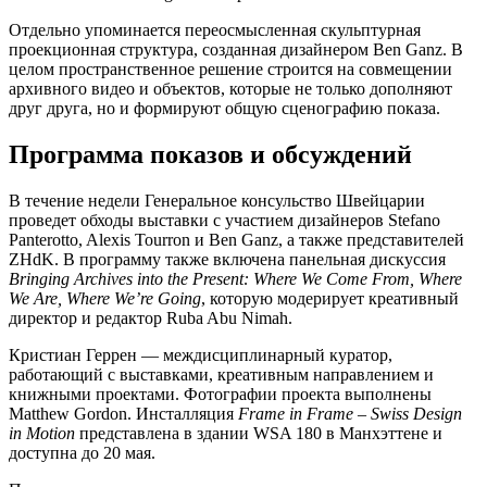
Отдельно упоминается переосмысленная скульптурная
проекционная структура, созданная дизайнером Ben Ganz. В
целом пространственное решение строится на совмещении
архивного видео и объектов, которые не только дополняют
друг друга, но и формируют общую сценографию показа.
Программа показов и обсуждений
В течение недели Генеральное консульство Швейцарии
проведет обходы выставки с участием дизайнеров Stefano
Panterotto, Alexis Tourron и Ben Ganz, а также представителей
ZHdK. В программу также включена панельная дискуссия
Bringing Archives into the Present: Where We Come From, Where
We Are, Where We’re Going
, которую модерирует креативный
директор и редактор Ruba Abu Nimah.
Кристиан Геррен — междисциплинарный куратор,
работающий с выставками, креативным направлением и
книжными проектами. Фотографии проекта выполнены
Matthew Gordon. Инсталляция
Frame in Frame – Swiss Design
in Motion
представлена в здании WSA 180 в Манхэттене и
доступна до 20 мая.