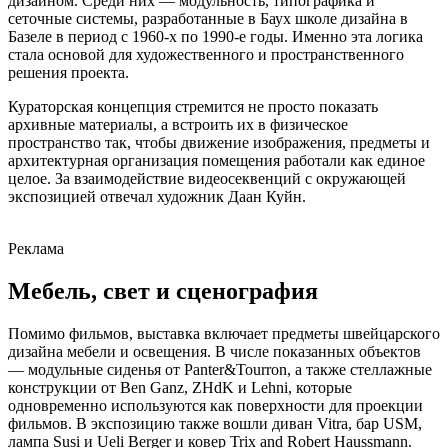
дизайном. Среди них — модульность, типографика и
сеточные системы, разработанные в Баух школе дизайна в
Базеле в период с 1960-х по 1990-е годы. Именно эта логика
стала основой для художественного и пространственного
решения проекта.
Кураторская концепция стремится не просто показать
архивные материалы, а встроить их в физическое
пространство так, чтобы движение изображения, предметы и
архитектурная организация помещения работали как единое
целое. За взаимодействие видеосеквенций с окружающей
экспозицией отвечал художник Даан Куйн.
Реклама
Мебель, свет и сценография
Помимо фильмов, выставка включает предметы швейцарского
дизайна мебели и освещения. В числе показанных объектов
— модульные сиденья от Panter&Tourron, а также стеллажные
конструкции от Ben Ganz, ZHdK и Lehni, которые
одновременно используются как поверхности для проекции
фильмов. В экспозицию также вошли диван Vitra, бар USM,
лампа Susi и Ueli Berger и ковер Trix and Robert Haussmann.