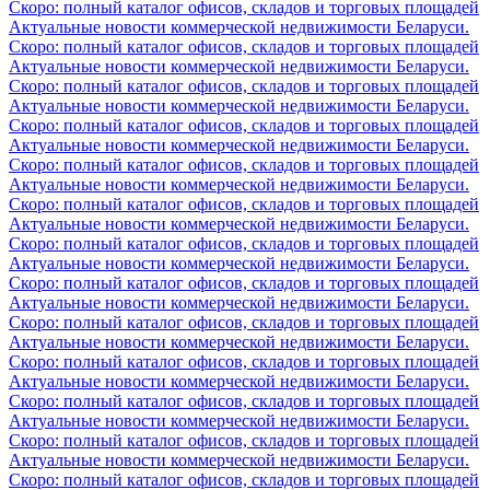
Скоро: полный каталог офисов, складов и торговых площадей
Актуальные новости коммерческой недвижимости Беларуси.
Скоро: полный каталог офисов, складов и торговых площадей
Актуальные новости коммерческой недвижимости Беларуси.
Скоро: полный каталог офисов, складов и торговых площадей
Актуальные новости коммерческой недвижимости Беларуси.
Скоро: полный каталог офисов, складов и торговых площадей
Актуальные новости коммерческой недвижимости Беларуси.
Скоро: полный каталог офисов, складов и торговых площадей
Актуальные новости коммерческой недвижимости Беларуси.
Скоро: полный каталог офисов, складов и торговых площадей
Актуальные новости коммерческой недвижимости Беларуси.
Скоро: полный каталог офисов, складов и торговых площадей
Актуальные новости коммерческой недвижимости Беларуси.
Скоро: полный каталог офисов, складов и торговых площадей
Актуальные новости коммерческой недвижимости Беларуси.
Скоро: полный каталог офисов, складов и торговых площадей
Актуальные новости коммерческой недвижимости Беларуси.
Скоро: полный каталог офисов, складов и торговых площадей
Актуальные новости коммерческой недвижимости Беларуси.
Скоро: полный каталог офисов, складов и торговых площадей
Актуальные новости коммерческой недвижимости Беларуси.
Скоро: полный каталог офисов, складов и торговых площадей
Актуальные новости коммерческой недвижимости Беларуси.
Скоро: полный каталог офисов, складов и торговых площадей