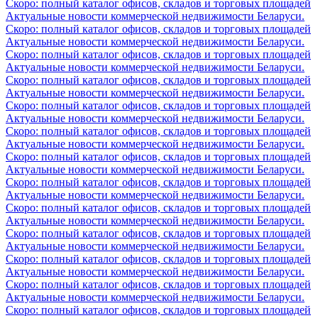
Скоро: полный каталог офисов, складов и торговых площадей
Актуальные новости коммерческой недвижимости Беларуси.
Скоро: полный каталог офисов, складов и торговых площадей
Актуальные новости коммерческой недвижимости Беларуси.
Скоро: полный каталог офисов, складов и торговых площадей
Актуальные новости коммерческой недвижимости Беларуси.
Скоро: полный каталог офисов, складов и торговых площадей
Актуальные новости коммерческой недвижимости Беларуси.
Скоро: полный каталог офисов, складов и торговых площадей
Актуальные новости коммерческой недвижимости Беларуси.
Скоро: полный каталог офисов, складов и торговых площадей
Актуальные новости коммерческой недвижимости Беларуси.
Скоро: полный каталог офисов, складов и торговых площадей
Актуальные новости коммерческой недвижимости Беларуси.
Скоро: полный каталог офисов, складов и торговых площадей
Актуальные новости коммерческой недвижимости Беларуси.
Скоро: полный каталог офисов, складов и торговых площадей
Актуальные новости коммерческой недвижимости Беларуси.
Скоро: полный каталог офисов, складов и торговых площадей
Актуальные новости коммерческой недвижимости Беларуси.
Скоро: полный каталог офисов, складов и торговых площадей
Актуальные новости коммерческой недвижимости Беларуси.
Скоро: полный каталог офисов, складов и торговых площадей
Актуальные новости коммерческой недвижимости Беларуси.
Скоро: полный каталог офисов, складов и торговых площадей