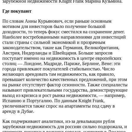
зарубежной недвижимости Knight Frank Марина Кузьмина.
Где покупают
По словам Анны Курьянович, если раньше основным
мотивом для инвесторов было получение большой
доходности, то теперь фокус сместился на сохранение денег.
Наиболее востребованными направлениями для инвестиций
стали страны с сильной экономикой и прозрачным
законодательством, такие как Германия, Великобритания,
Австрия, Нидерланды и Швейцария. Больше запросов
поступает именно на недвижимость в центре европейских
столиц — Лондоне, Мадриде, Париже, Берлине, Вене: эти
города привлекают покупателей стабильностью. Число
желающих арендовать там недвижимость, как правило,
превышает количество качественных предложений, при этом
на рынке отсутствует фактор сезонности. Также специалисты
называют привлекательными государства, демонстрирующие
выход из кризиса и рост рынка недвижимости, — например,
Испанию и Португалию. По данным Knight Frank,
увеличивается также спрос на апартаменты под сдачу в
аренду в Дубае.
Как подчеркивают аналитики, из-за девальвации рубля
зарубежная недвижимость для россиян сильно подорожала, и
стоимость покупки в ведущих городах, например в Лондоне,