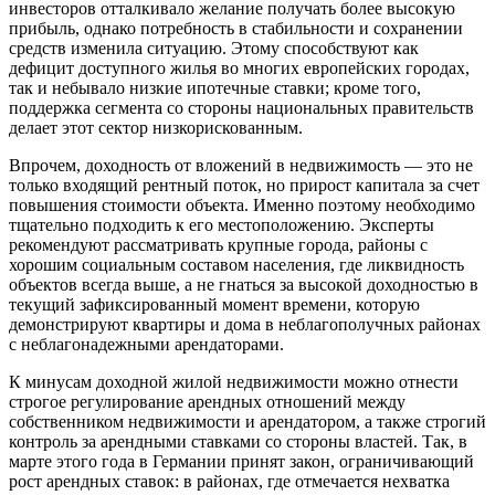
инвесторов отталкивало желание получать более высокую
прибыль, однако потребность в стабильности и сохранении
средств изменила ситуацию. Этому способствуют как
дефицит доступного жилья во многих европейских городах,
так и небывало низкие ипотечные ставки; кроме того,
поддержка сегмента со стороны национальных правительств
делает этот сектор низкорискованным.
Впрочем, доходность от вложений в недвижимость — это не
только входящий рентный поток, но прирост капитала за счет
повышения стоимости объекта. Именно поэтому необходимо
тщательно подходить к его местоположению. Эксперты
рекомендуют рассматривать крупные города, районы с
хорошим социальным составом населения, где ликвидность
объектов всегда выше, а не гнаться за высокой доходностью в
текущий зафиксированный момент времени, которую
демонстрируют квартиры и дома в неблагополучных районах
с неблагонадежными арендаторами.
К минусам доходной жилой недвижимости можно отнести
строгое регулирование арендных отношений между
собственником недвижимости и арендатором, а также строгий
контроль за арендными ставками со стороны властей. Так, в
марте этого года в Германии принят закон, ограничивающий
рост арендных ставок: в районах, где отмечается нехватка