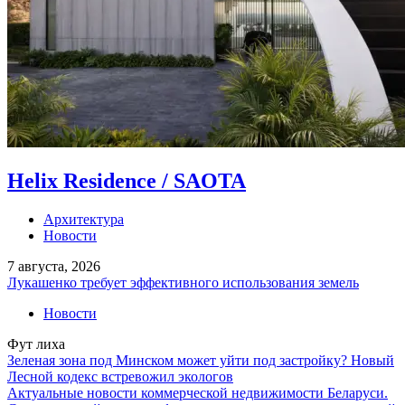
Helix Residence / SAOTA
Архитектура
Новости
7 августа, 2026
Лукашенко требует эффективного использования земель
Новости
Фут лиха
Зеленая зона под Минском может уйти под застройку? Новый
Лесной кодекс встревожил экологов
Актуальные новости коммерческой недвижимости Беларуси.