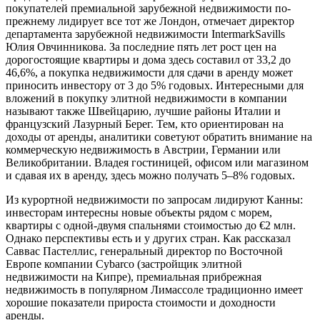
покупателей премиальной зарубежной недвижимости по-
прежнему лидирует все тот же Лондон, отмечает директор
департамента зарубежной недвижимости IntermarkSavills
Юлия Овчинникова. За последние пять лет рост цен на
дорогостоящие квартиры и дома здесь составил от 33,2 до
46,6%, а покупка недвижимости для сдачи в аренду может
приносить инвестору от 3 до 5% годовых. Интересными для
вложений в покупку элитной недвижимости в компании
называют также Швейцарию, лучшие районы Италии и
французский Лазурный Берег. Тем, кто ориентирован на
доходы от аренды, аналитики советуют обратить внимание на
коммерческую недвижимость в Австрии, Германии или
Великобритании. Владея гостиницей, офисом или магазином
и сдавая их в аренду, здесь можно получать 5–8% годовых.
Из курортной недвижимости по запросам лидируют Канны:
инвесторам интересны новые объекты рядом с морем,
квартиры с одной-двумя спальнями стоимостью до €2 млн.
Однако перспективы есть и у других стран. Как рассказал
Саввас Пастеллис, генеральный директор по Восточной
Европе компании Cybarco (застройщик элитной
недвижимости на Кипре), премиальная прибрежная
недвижимость в популярном Лимассоле традиционно имеет
хорошие показатели прироста стоимости и доходности
аренды.