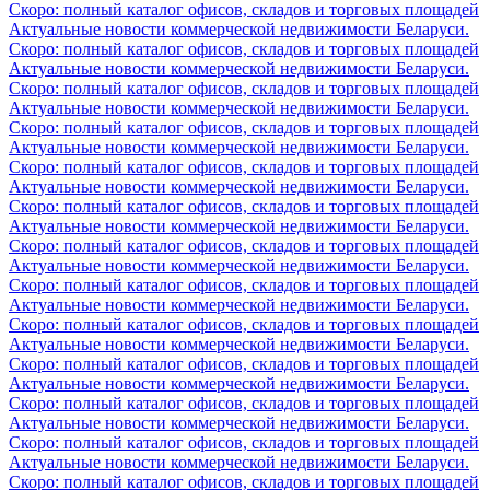
Скоро: полный каталог офисов, складов и торговых площадей
Актуальные новости коммерческой недвижимости Беларуси.
Скоро: полный каталог офисов, складов и торговых площадей
Актуальные новости коммерческой недвижимости Беларуси.
Скоро: полный каталог офисов, складов и торговых площадей
Актуальные новости коммерческой недвижимости Беларуси.
Скоро: полный каталог офисов, складов и торговых площадей
Актуальные новости коммерческой недвижимости Беларуси.
Скоро: полный каталог офисов, складов и торговых площадей
Актуальные новости коммерческой недвижимости Беларуси.
Скоро: полный каталог офисов, складов и торговых площадей
Актуальные новости коммерческой недвижимости Беларуси.
Скоро: полный каталог офисов, складов и торговых площадей
Актуальные новости коммерческой недвижимости Беларуси.
Скоро: полный каталог офисов, складов и торговых площадей
Актуальные новости коммерческой недвижимости Беларуси.
Скоро: полный каталог офисов, складов и торговых площадей
Актуальные новости коммерческой недвижимости Беларуси.
Скоро: полный каталог офисов, складов и торговых площадей
Актуальные новости коммерческой недвижимости Беларуси.
Скоро: полный каталог офисов, складов и торговых площадей
Актуальные новости коммерческой недвижимости Беларуси.
Скоро: полный каталог офисов, складов и торговых площадей
Актуальные новости коммерческой недвижимости Беларуси.
Скоро: полный каталог офисов, складов и торговых площадей