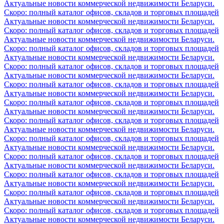
Актуальные новости коммерческой недвижимости Беларуси.
Скоро: полный каталог офисов, складов и торговых площадей
Актуальные новости коммерческой недвижимости Беларуси.
Скоро: полный каталог офисов, складов и торговых площадей
Актуальные новости коммерческой недвижимости Беларуси.
Скоро: полный каталог офисов, складов и торговых площадей
Актуальные новости коммерческой недвижимости Беларуси.
Скоро: полный каталог офисов, складов и торговых площадей
Актуальные новости коммерческой недвижимости Беларуси.
Скоро: полный каталог офисов, складов и торговых площадей
Актуальные новости коммерческой недвижимости Беларуси.
Скоро: полный каталог офисов, складов и торговых площадей
Актуальные новости коммерческой недвижимости Беларуси.
Скоро: полный каталог офисов, складов и торговых площадей
Актуальные новости коммерческой недвижимости Беларуси.
Скоро: полный каталог офисов, складов и торговых площадей
Актуальные новости коммерческой недвижимости Беларуси.
Скоро: полный каталог офисов, складов и торговых площадей
Актуальные новости коммерческой недвижимости Беларуси.
Скоро: полный каталог офисов, складов и торговых площадей
Актуальные новости коммерческой недвижимости Беларуси.
Скоро: полный каталог офисов, складов и торговых площадей
Актуальные новости коммерческой недвижимости Беларуси.
Скоро: полный каталог офисов, складов и торговых площадей
Актуальные новости коммерческой недвижимости Беларуси.