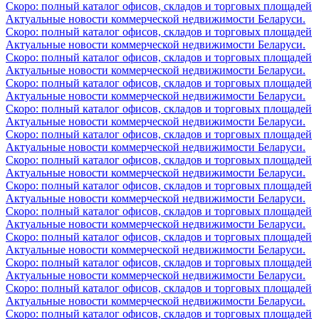
Скоро: полный каталог офисов, складов и торговых площадей
Актуальные новости коммерческой недвижимости Беларуси.
Скоро: полный каталог офисов, складов и торговых площадей
Актуальные новости коммерческой недвижимости Беларуси.
Скоро: полный каталог офисов, складов и торговых площадей
Актуальные новости коммерческой недвижимости Беларуси.
Скоро: полный каталог офисов, складов и торговых площадей
Актуальные новости коммерческой недвижимости Беларуси.
Скоро: полный каталог офисов, складов и торговых площадей
Актуальные новости коммерческой недвижимости Беларуси.
Скоро: полный каталог офисов, складов и торговых площадей
Актуальные новости коммерческой недвижимости Беларуси.
Скоро: полный каталог офисов, складов и торговых площадей
Актуальные новости коммерческой недвижимости Беларуси.
Скоро: полный каталог офисов, складов и торговых площадей
Актуальные новости коммерческой недвижимости Беларуси.
Скоро: полный каталог офисов, складов и торговых площадей
Актуальные новости коммерческой недвижимости Беларуси.
Скоро: полный каталог офисов, складов и торговых площадей
Актуальные новости коммерческой недвижимости Беларуси.
Скоро: полный каталог офисов, складов и торговых площадей
Актуальные новости коммерческой недвижимости Беларуси.
Скоро: полный каталог офисов, складов и торговых площадей
Актуальные новости коммерческой недвижимости Беларуси.
Скоро: полный каталог офисов, складов и торговых площадей