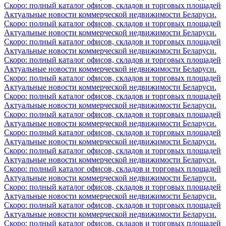
Скоро: полный каталог офисов, складов и торговых площадей
Актуальные новости коммерческой недвижимости Беларуси.
Скоро: полный каталог офисов, складов и торговых площадей
Актуальные новости коммерческой недвижимости Беларуси.
Скоро: полный каталог офисов, складов и торговых площадей
Актуальные новости коммерческой недвижимости Беларуси.
Скоро: полный каталог офисов, складов и торговых площадей
Актуальные новости коммерческой недвижимости Беларуси.
Скоро: полный каталог офисов, складов и торговых площадей
Актуальные новости коммерческой недвижимости Беларуси.
Скоро: полный каталог офисов, складов и торговых площадей
Актуальные новости коммерческой недвижимости Беларуси.
Скоро: полный каталог офисов, складов и торговых площадей
Актуальные новости коммерческой недвижимости Беларуси.
Скоро: полный каталог офисов, складов и торговых площадей
Актуальные новости коммерческой недвижимости Беларуси.
Скоро: полный каталог офисов, складов и торговых площадей
Актуальные новости коммерческой недвижимости Беларуси.
Скоро: полный каталог офисов, складов и торговых площадей
Актуальные новости коммерческой недвижимости Беларуси.
Скоро: полный каталог офисов, складов и торговых площадей
Актуальные новости коммерческой недвижимости Беларуси.
Скоро: полный каталог офисов, складов и торговых площадей
Актуальные новости коммерческой недвижимости Беларуси.
Скоро: полный каталог офисов, складов и торговых площадей