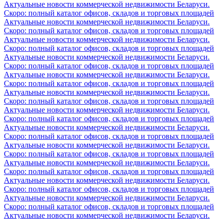
Актуальные новости коммерческой недвижимости Беларуси.
Скоро: полный каталог офисов, складов и торговых площадей
Актуальные новости коммерческой недвижимости Беларуси.
Скоро: полный каталог офисов, складов и торговых площадей
Актуальные новости коммерческой недвижимости Беларуси.
Скоро: полный каталог офисов, складов и торговых площадей
Актуальные новости коммерческой недвижимости Беларуси.
Скоро: полный каталог офисов, складов и торговых площадей
Актуальные новости коммерческой недвижимости Беларуси.
Скоро: полный каталог офисов, складов и торговых площадей
Актуальные новости коммерческой недвижимости Беларуси.
Скоро: полный каталог офисов, складов и торговых площадей
Актуальные новости коммерческой недвижимости Беларуси.
Скоро: полный каталог офисов, складов и торговых площадей
Актуальные новости коммерческой недвижимости Беларуси.
Скоро: полный каталог офисов, складов и торговых площадей
Актуальные новости коммерческой недвижимости Беларуси.
Скоро: полный каталог офисов, складов и торговых площадей
Актуальные новости коммерческой недвижимости Беларуси.
Скоро: полный каталог офисов, складов и торговых площадей
Актуальные новости коммерческой недвижимости Беларуси.
Скоро: полный каталог офисов, складов и торговых площадей
Актуальные новости коммерческой недвижимости Беларуси.
Скоро: полный каталог офисов, складов и торговых площадей
Актуальные новости коммерческой недвижимости Беларуси.