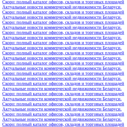
Скоро: полный каталог офисов, складов и торговых площадей
Актуальные новости коммерческой недвижимости Беларуси.
Скоро: полный каталог офисов, складов и торговых площадей
Актуальные новости коммерческой недвижимости Беларуси.
Скоро: полный каталог офисов, складов и торговых площадей
Актуальные новости коммерческой недвижимости Беларуси.
Скоро: полный каталог офисов, складов и торговых площадей
Актуальные новости коммерческой недвижимости Беларуси.
Скоро: полный каталог офисов, складов и торговых площадей
Актуальные новости коммерческой недвижимости Беларуси.
Скоро: полный каталог офисов, складов и торговых площадей
Актуальные новости коммерческой недвижимости Беларуси.
Скоро: полный каталог офисов, складов и торговых площадей
Актуальные новости коммерческой недвижимости Беларуси.
Скоро: полный каталог офисов, складов и торговых площадей
Актуальные новости коммерческой недвижимости Беларуси.
Скоро: полный каталог офисов, складов и торговых площадей
Актуальные новости коммерческой недвижимости Беларуси.
Скоро: полный каталог офисов, складов и торговых площадей
Актуальные новости коммерческой недвижимости Беларуси.
Скоро: полный каталог офисов, складов и торговых площадей
Актуальные новости коммерческой недвижимости Беларуси.
Скоро: полный каталог офисов, складов и торговых площадей
Актуальные новости коммерческой недвижимости Беларуси.
Скоро: полный каталог офисов, складов и торговых площадей