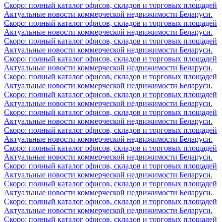
Скоро: полный каталог офисов, складов и торговых площадей
Актуальные новости коммерческой недвижимости Беларуси.
Скоро: полный каталог офисов, складов и торговых площадей
Актуальные новости коммерческой недвижимости Беларуси.
Скоро: полный каталог офисов, складов и торговых площадей
Актуальные новости коммерческой недвижимости Беларуси.
Скоро: полный каталог офисов, складов и торговых площадей
Актуальные новости коммерческой недвижимости Беларуси.
Скоро: полный каталог офисов, складов и торговых площадей
Актуальные новости коммерческой недвижимости Беларуси.
Скоро: полный каталог офисов, складов и торговых площадей
Актуальные новости коммерческой недвижимости Беларуси.
Скоро: полный каталог офисов, складов и торговых площадей
Актуальные новости коммерческой недвижимости Беларуси.
Скоро: полный каталог офисов, складов и торговых площадей
Актуальные новости коммерческой недвижимости Беларуси.
Скоро: полный каталог офисов, складов и торговых площадей
Актуальные новости коммерческой недвижимости Беларуси.
Скоро: полный каталог офисов, складов и торговых площадей
Актуальные новости коммерческой недвижимости Беларуси.
Скоро: полный каталог офисов, складов и торговых площадей
Актуальные новости коммерческой недвижимости Беларуси.
Скоро: полный каталог офисов, складов и торговых площадей
Актуальные новости коммерческой недвижимости Беларуси.
Скоро: полный каталог офисов, складов и торговых площадей