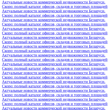
Актуальные новости коммерческой недвижимости Беларуси.
Скоро: полный каталог офисов, складов и торговых площадей
Актуальные новости коммерческой недвижимости Беларуси.
Скоро: полный каталог офисов, складов и торговых площадей
Актуальные новости коммерческой недвижимости Беларуси.
Скоро: полный каталог офисов, складов и торговых площадей
Актуальные новости коммерческой недвижимости Беларуси.
Скоро: полный каталог офисов, складов и торговых площадей
Актуальные новости коммерческой недвижимости Беларуси.
Скоро: полный каталог офисов, складов и торговых площадей
Актуальные новости коммерческой недвижимости Беларуси.
Скоро: полный каталог офисов, складов и торговых площадей
Актуальные новости коммерческой недвижимости Беларуси.
Скоро: полный каталог офисов, складов и торговых площадей
Актуальные новости коммерческой недвижимости Беларуси.
Скоро: полный каталог офисов, складов и торговых площадей
Актуальные новости коммерческой недвижимости Беларуси.
Скоро: полный каталог офисов, складов и торговых площадей
Актуальные новости коммерческой недвижимости Беларуси.
Скоро: полный каталог офисов, складов и торговых площадей
Актуальные новости коммерческой недвижимости Беларуси.
Скоро: полный каталог офисов, складов и торговых площадей
Актуальные новости коммерческой недвижимости Беларуси.
Скоро: полный каталог офисов, складов и торговых площадей
Актуальные новости коммерческой недвижимости Беларуси.