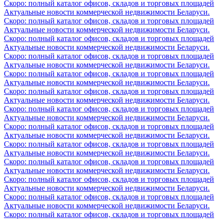
Скоро: полный каталог офисов, складов и торговых площадей
Актуальные новости коммерческой недвижимости Беларуси.
Скоро: полный каталог офисов, складов и торговых площадей
Актуальные новости коммерческой недвижимости Беларуси.
Скоро: полный каталог офисов, складов и торговых площадей
Актуальные новости коммерческой недвижимости Беларуси.
Скоро: полный каталог офисов, складов и торговых площадей
Актуальные новости коммерческой недвижимости Беларуси.
Скоро: полный каталог офисов, складов и торговых площадей
Актуальные новости коммерческой недвижимости Беларуси.
Скоро: полный каталог офисов, складов и торговых площадей
Актуальные новости коммерческой недвижимости Беларуси.
Скоро: полный каталог офисов, складов и торговых площадей
Актуальные новости коммерческой недвижимости Беларуси.
Скоро: полный каталог офисов, складов и торговых площадей
Актуальные новости коммерческой недвижимости Беларуси.
Скоро: полный каталог офисов, складов и торговых площадей
Актуальные новости коммерческой недвижимости Беларуси.
Скоро: полный каталог офисов, складов и торговых площадей
Актуальные новости коммерческой недвижимости Беларуси.
Скоро: полный каталог офисов, складов и торговых площадей
Актуальные новости коммерческой недвижимости Беларуси.
Скоро: полный каталог офисов, складов и торговых площадей
Актуальные новости коммерческой недвижимости Беларуси.
Скоро: полный каталог офисов, складов и торговых площадей