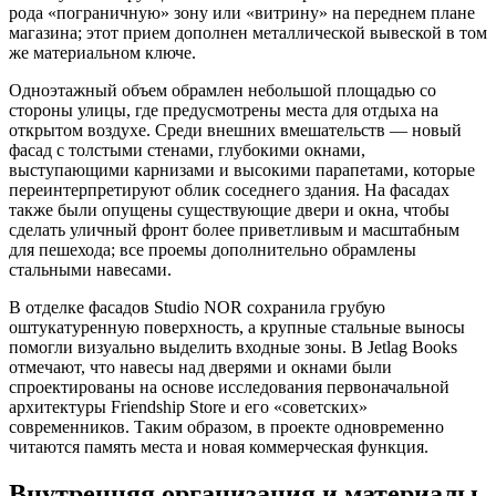
рода «пограничную» зону или «витрину» на переднем плане
магазина; этот прием дополнен металлической вывеской в том
же материальном ключе.
Одноэтажный объем обрамлен небольшой площадью со
стороны улицы, где предусмотрены места для отдыха на
открытом воздухе. Среди внешних вмешательств — новый
фасад с толстыми стенами, глубокими окнами,
выступающими карнизами и высокими парапетами, которые
переинтерпретируют облик соседнего здания. На фасадах
также были опущены существующие двери и окна, чтобы
сделать уличный фронт более приветливым и масштабным
для пешехода; все проемы дополнительно обрамлены
стальными навесами.
В отделке фасадов Studio NOR сохранила грубую
оштукатуренную поверхность, а крупные стальные выносы
помогли визуально выделить входные зоны. В Jetlag Books
отмечают, что навесы над дверями и окнами были
спроектированы на основе исследования первоначальной
архитектуры Friendship Store и его «советских»
современников. Таким образом, в проекте одновременно
читаются память места и новая коммерческая функция.
Внутренняя организация и материалы