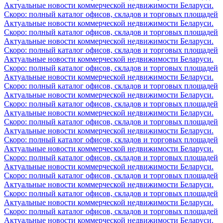
Актуальные новости коммерческой недвижимости Беларуси.
Скоро: полный каталог офисов, складов и торговых площадей
Актуальные новости коммерческой недвижимости Беларуси.
Скоро: полный каталог офисов, складов и торговых площадей
Актуальные новости коммерческой недвижимости Беларуси.
Скоро: полный каталог офисов, складов и торговых площадей
Актуальные новости коммерческой недвижимости Беларуси.
Скоро: полный каталог офисов, складов и торговых площадей
Актуальные новости коммерческой недвижимости Беларуси.
Скоро: полный каталог офисов, складов и торговых площадей
Актуальные новости коммерческой недвижимости Беларуси.
Скоро: полный каталог офисов, складов и торговых площадей
Актуальные новости коммерческой недвижимости Беларуси.
Скоро: полный каталог офисов, складов и торговых площадей
Актуальные новости коммерческой недвижимости Беларуси.
Скоро: полный каталог офисов, складов и торговых площадей
Актуальные новости коммерческой недвижимости Беларуси.
Скоро: полный каталог офисов, складов и торговых площадей
Актуальные новости коммерческой недвижимости Беларуси.
Скоро: полный каталог офисов, складов и торговых площадей
Актуальные новости коммерческой недвижимости Беларуси.
Скоро: полный каталог офисов, складов и торговых площадей
Актуальные новости коммерческой недвижимости Беларуси.
Скоро: полный каталог офисов, складов и торговых площадей
Актуальные новости коммерческой недвижимости Беларуси.