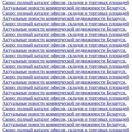
Скоро: полный каталог офисов, складов и торговых площадей
Актуальные новости коммерческой недвижимости Беларуси.
Скоро: полный каталог офисов, складов и торговых площадей
Актуальные новости коммерческой недвижимости Беларуси.
Скоро: полный каталог офисов, складов и торговых площадей
Актуальные новости коммерческой недвижимости Беларуси.
Скоро: полный каталог офисов, складов и торговых площадей
Актуальные новости коммерческой недвижимости Беларуси.
Скоро: полный каталог офисов, складов и торговых площадей
Актуальные новости коммерческой недвижимости Беларуси.
Скоро: полный каталог офисов, складов и торговых площадей
Актуальные новости коммерческой недвижимости Беларуси.
Скоро: полный каталог офисов, складов и торговых площадей
Актуальные новости коммерческой недвижимости Беларуси.
Скоро: полный каталог офисов, складов и торговых площадей
Актуальные новости коммерческой недвижимости Беларуси.
Скоро: полный каталог офисов, складов и торговых площадей
Актуальные новости коммерческой недвижимости Беларуси.
Скоро: полный каталог офисов, складов и торговых площадей
Актуальные новости коммерческой недвижимости Беларуси.
Скоро: полный каталог офисов, складов и торговых площадей
Актуальные новости коммерческой недвижимости Беларуси.
Скоро: полный каталог офисов, складов и торговых площадей
Актуальные новости коммерческой недвижимости Беларуси.
Скоро: полный каталог офисов, складов и торговых площадей