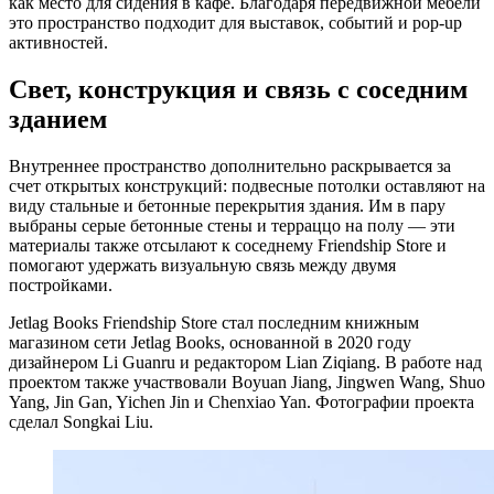
как место для сидения в кафе. Благодаря передвижной мебели
это пространство подходит для выставок, событий и pop-up
активностей.
Свет, конструкция и связь с соседним
зданием
Внутреннее пространство дополнительно раскрывается за
счет открытых конструкций: подвесные потолки оставляют на
виду стальные и бетонные перекрытия здания. Им в пару
выбраны серые бетонные стены и терраццо на полу — эти
материалы также отсылают к соседнему Friendship Store и
помогают удержать визуальную связь между двумя
постройками.
Jetlag Books Friendship Store стал последним книжным
магазином сети Jetlag Books, основанной в 2020 году
дизайнером Li Guanru и редактором Lian Ziqiang. В работе над
проектом также участвовали Boyuan Jiang, Jingwen Wang, Shuo
Yang, Jin Gan, Yichen Jin и Chenxiao Yan. Фотографии проекта
сделал Songkai Liu.