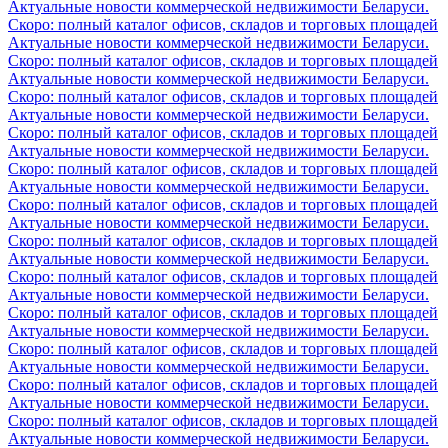
Актуальные новости коммерческой недвижимости Беларуси.
Скоро: полный каталог офисов, складов и торговых площадей
Актуальные новости коммерческой недвижимости Беларуси.
Скоро: полный каталог офисов, складов и торговых площадей
Актуальные новости коммерческой недвижимости Беларуси.
Скоро: полный каталог офисов, складов и торговых площадей
Актуальные новости коммерческой недвижимости Беларуси.
Скоро: полный каталог офисов, складов и торговых площадей
Актуальные новости коммерческой недвижимости Беларуси.
Скоро: полный каталог офисов, складов и торговых площадей
Актуальные новости коммерческой недвижимости Беларуси.
Скоро: полный каталог офисов, складов и торговых площадей
Актуальные новости коммерческой недвижимости Беларуси.
Скоро: полный каталог офисов, складов и торговых площадей
Актуальные новости коммерческой недвижимости Беларуси.
Скоро: полный каталог офисов, складов и торговых площадей
Актуальные новости коммерческой недвижимости Беларуси.
Скоро: полный каталог офисов, складов и торговых площадей
Актуальные новости коммерческой недвижимости Беларуси.
Скоро: полный каталог офисов, складов и торговых площадей
Актуальные новости коммерческой недвижимости Беларуси.
Скоро: полный каталог офисов, складов и торговых площадей
Актуальные новости коммерческой недвижимости Беларуси.
Скоро: полный каталог офисов, складов и торговых площадей
Актуальные новости коммерческой недвижимости Беларуси.