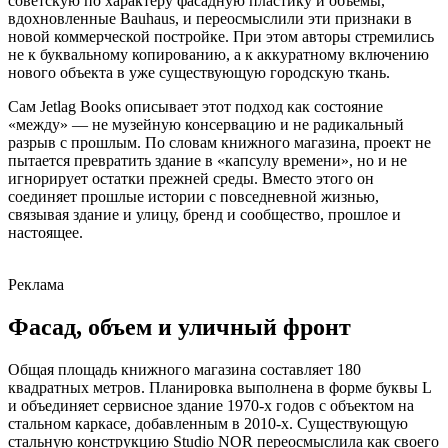
советскую по характеру фасадную пластику и объемы,
вдохновленные Bauhaus, и переосмыслили эти признаки в
новой коммерческой постройке. При этом авторы стремились
не к буквальному копированию, а к аккуратному включению
нового объекта в уже существующую городскую ткань.
Сам Jetlag Books описывает этот подход как состояние
«между» — не музейную консервацию и не радикальный
разрыв с прошлым. По словам книжного магазина, проект не
пытается превратить здание в «капсулу времени», но и не
игнорирует остатки прежней среды. Вместо этого он
соединяет прошлые истории с повседневной жизнью,
связывая здание и улицу, бренд и сообщество, прошлое и
настоящее.
Реклама
Фасад, объем и уличный фронт
Общая площадь книжного магазина составляет 180
квадратных метров. Планировка выполнена в форме буквы L
и объединяет сервисное здание 1970-х годов с объектом на
стальном каркасе, добавленным в 2010-х. Существующую
стальную конструкцию Studio NOR переосмыслила как своего