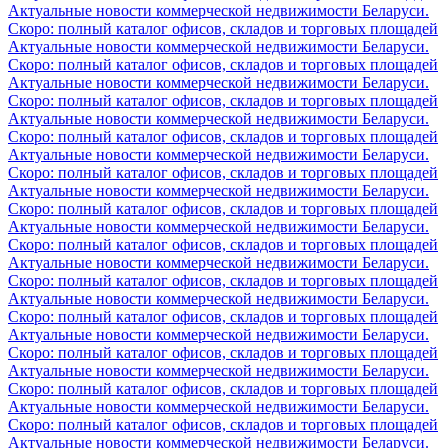
Актуальные новости коммерческой недвижимости Беларуси.
Скоро: полный каталог офисов, складов и торговых площадей
Актуальные новости коммерческой недвижимости Беларуси.
Скоро: полный каталог офисов, складов и торговых площадей
Актуальные новости коммерческой недвижимости Беларуси.
Скоро: полный каталог офисов, складов и торговых площадей
Актуальные новости коммерческой недвижимости Беларуси.
Скоро: полный каталог офисов, складов и торговых площадей
Актуальные новости коммерческой недвижимости Беларуси.
Скоро: полный каталог офисов, складов и торговых площадей
Актуальные новости коммерческой недвижимости Беларуси.
Скоро: полный каталог офисов, складов и торговых площадей
Актуальные новости коммерческой недвижимости Беларуси.
Скоро: полный каталог офисов, складов и торговых площадей
Актуальные новости коммерческой недвижимости Беларуси.
Скоро: полный каталог офисов, складов и торговых площадей
Актуальные новости коммерческой недвижимости Беларуси.
Скоро: полный каталог офисов, складов и торговых площадей
Актуальные новости коммерческой недвижимости Беларуси.
Скоро: полный каталог офисов, складов и торговых площадей
Актуальные новости коммерческой недвижимости Беларуси.
Скоро: полный каталог офисов, складов и торговых площадей
Актуальные новости коммерческой недвижимости Беларуси.
Скоро: полный каталог офисов, складов и торговых площадей
Актуальные новости коммерческой недвижимости Беларуси.