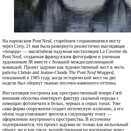
На парижском Pont Neuf, старейшем сохранившемся мосту
через Сену, 21 мая была развернута реалистично выглядящая
«пещера» — масштабная надувная инсталляция La Caverne du
Pont Neuf, созданная французским фотографом и уличным
художником JR вместе с большой междисциплинарной
командой. Проект задуман как художественный жест в честь
работы Christo and Jeanne-Claude
The Pont Neuf Wrapped
,
показанной в 1985 году, когда исторический мост на две
недели был обернут тканью песочно-каменного оттенка.
Инсталляция построена как пространственный trompe-l’œil:
внешняя оболочка имитирует фактуру скальной породы с
помощью фотопечати в белых, черных и серых тонах. Уже
сама форма сооружения создает оптическую иллюзию, а его
облик подготавливает зрителя к следующему этапу —
оформлению внутреннего пространства. В источнике
подчеркивается, что проект задуман не только как визуальный
объект, но и как среда, воздействующая на восприятие через