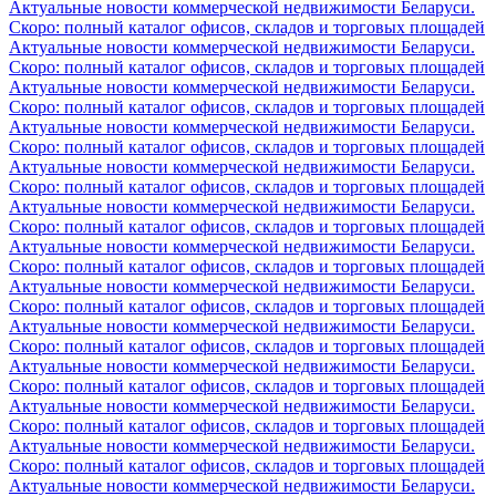
Актуальные новости коммерческой недвижимости Беларуси.
Скоро: полный каталог офисов, складов и торговых площадей
Актуальные новости коммерческой недвижимости Беларуси.
Скоро: полный каталог офисов, складов и торговых площадей
Актуальные новости коммерческой недвижимости Беларуси.
Скоро: полный каталог офисов, складов и торговых площадей
Актуальные новости коммерческой недвижимости Беларуси.
Скоро: полный каталог офисов, складов и торговых площадей
Актуальные новости коммерческой недвижимости Беларуси.
Скоро: полный каталог офисов, складов и торговых площадей
Актуальные новости коммерческой недвижимости Беларуси.
Скоро: полный каталог офисов, складов и торговых площадей
Актуальные новости коммерческой недвижимости Беларуси.
Скоро: полный каталог офисов, складов и торговых площадей
Актуальные новости коммерческой недвижимости Беларуси.
Скоро: полный каталог офисов, складов и торговых площадей
Актуальные новости коммерческой недвижимости Беларуси.
Скоро: полный каталог офисов, складов и торговых площадей
Актуальные новости коммерческой недвижимости Беларуси.
Скоро: полный каталог офисов, складов и торговых площадей
Актуальные новости коммерческой недвижимости Беларуси.
Скоро: полный каталог офисов, складов и торговых площадей
Актуальные новости коммерческой недвижимости Беларуси.
Скоро: полный каталог офисов, складов и торговых площадей
Актуальные новости коммерческой недвижимости Беларуси.