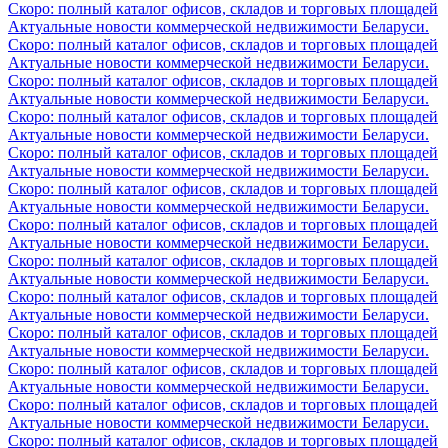
Скоро: полный каталог офисов, складов и торговых площадей
Актуальные новости коммерческой недвижимости Беларуси.
Скоро: полный каталог офисов, складов и торговых площадей
Актуальные новости коммерческой недвижимости Беларуси.
Скоро: полный каталог офисов, складов и торговых площадей
Актуальные новости коммерческой недвижимости Беларуси.
Скоро: полный каталог офисов, складов и торговых площадей
Актуальные новости коммерческой недвижимости Беларуси.
Скоро: полный каталог офисов, складов и торговых площадей
Актуальные новости коммерческой недвижимости Беларуси.
Скоро: полный каталог офисов, складов и торговых площадей
Актуальные новости коммерческой недвижимости Беларуси.
Скоро: полный каталог офисов, складов и торговых площадей
Актуальные новости коммерческой недвижимости Беларуси.
Скоро: полный каталог офисов, складов и торговых площадей
Актуальные новости коммерческой недвижимости Беларуси.
Скоро: полный каталог офисов, складов и торговых площадей
Актуальные новости коммерческой недвижимости Беларуси.
Скоро: полный каталог офисов, складов и торговых площадей
Актуальные новости коммерческой недвижимости Беларуси.
Скоро: полный каталог офисов, складов и торговых площадей
Актуальные новости коммерческой недвижимости Беларуси.
Скоро: полный каталог офисов, складов и торговых площадей
Актуальные новости коммерческой недвижимости Беларуси.
Скоро: полный каталог офисов, складов и торговых площадей