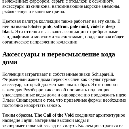
выложенных фарфором, серьги с отсылкой к осьминогу,
аксессуары из силикона, напоминающие морские анемоны,
рыбья чешуя и вышитые цветы.
Цветовая палитра коллекции также работает на эту связь. В
ней названы
lobster pink
,
saffron
,
pale mint
,
violet
и
deep
black
. Эти оттенки вызывают ассоциации с прибрежными
ландшафтами и морскими экосистемами, поддерживая общее
органическое направление коллекции.
Аксессуары и переосмысление кода
дома
Коллекция затрагивает и собственные знаки Schiaparelli.
Фирменный жакет дома переосмыслен как скульптурный
аксессуар, который должен завершать образ. Этот поворот
важен для Роузберри как способ поставить под вопрос
унаследованные коды дома и одновременно продолжить идею
Эльзы Скиапарелли о том, что привычные формы необходимо
постоянно изобретать заново.
Таким образом,
The Call of the Void
соединяет архитектурное
наследие Гауди, материалы высокой моды и
экспериментальный взгляд на силуэт. Коллекция строится на