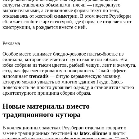
силуэты становятся объемными, плечи — подчеркнуто
выразительными, а силиконовые формы текут по телу,
отказываясь от жесткой симметрии. В этом жесте Роузберри
сближает couture с архитектурой, где форма не отделяется от
конструкции, а рождается вместе с ней.
Реклама
Особое место занимает бледно-розовое платье-бюстье из
силикона, которое сочетается с густо вышитой юбкой. Эта
юбка собрана из тысяч цветов, рыбьей чешуи, лент и жемчуга,
создавая фрагментированную поверхность. Такой эффект
напоминает
trencadís
— битую керамическую мозаику,
которую можно увидеть во многих зданиях Гауди. Здесь
поверхность не просто украшает одежду, а становится частью
архитектурного принципа сборки образа.
Новые материалы вместо
традиционного кутюра
В коллекционных заметках Роузберри отдельно говорит о
замене традиционных текстилей на
latex
,
silicone
и листы
запеченной краски, которые формируются в одежду. Такой