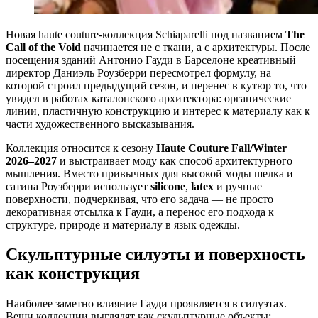
Новая haute couture-коллекция Schiaparelli под названием
The
Call of the Void
начинается не с ткани, а с архитектуры. После
посещения зданий Антонио Гауди в Барселоне креативный
директор Даниэль Роузберри пересмотрел формулу, на
которой строил предыдущий сезон, и перенес в кутюр то, что
увидел в работах каталонского архитектора: органические
линии, пластичную конструкцию и интерес к материалу как к
части художественного высказывания.
Коллекция относится к сезону
Haute Couture Fall/Winter
2026–2027
и выстраивает моду как способ архитектурного
мышления. Вместо привычных для высокой моды шелка и
сатина Роузберри использует
silicone
,
latex
и ручные
поверхности, подчеркивая, что его задача — не просто
декоративная отсылка к Гауди, а перенос его подхода к
структуре, природе и материалу в язык одежды.
Скульптурные силуэты и поверхность
как конструкция
Наиболее заметно влияние Гауди проявляется в силуэтах.
Вещи коллекции выглядят как скульптурные объекты: