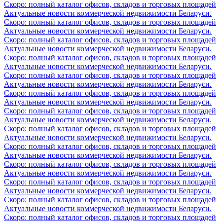
Скоро: полный каталог офисов, складов и торговых площадей
Актуальные новости коммерческой недвижимости Беларуси.
Скоро: полный каталог офисов, складов и торговых площадей
Актуальные новости коммерческой недвижимости Беларуси.
Скоро: полный каталог офисов, складов и торговых площадей
Актуальные новости коммерческой недвижимости Беларуси.
Скоро: полный каталог офисов, складов и торговых площадей
Актуальные новости коммерческой недвижимости Беларуси.
Скоро: полный каталог офисов, складов и торговых площадей
Актуальные новости коммерческой недвижимости Беларуси.
Скоро: полный каталог офисов, складов и торговых площадей
Актуальные новости коммерческой недвижимости Беларуси.
Скоро: полный каталог офисов, складов и торговых площадей
Актуальные новости коммерческой недвижимости Беларуси.
Скоро: полный каталог офисов, складов и торговых площадей
Актуальные новости коммерческой недвижимости Беларуси.
Скоро: полный каталог офисов, складов и торговых площадей
Актуальные новости коммерческой недвижимости Беларуси.
Скоро: полный каталог офисов, складов и торговых площадей
Актуальные новости коммерческой недвижимости Беларуси.
Скоро: полный каталог офисов, складов и торговых площадей
Актуальные новости коммерческой недвижимости Беларуси.
Скоро: полный каталог офисов, складов и торговых площадей
Актуальные новости коммерческой недвижимости Беларуси.
Скоро: полный каталог офисов, складов и торговых площадей