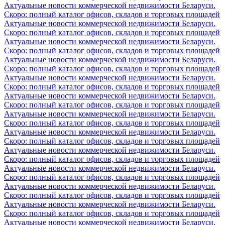
Актуальные новости коммерческой недвижимости Беларуси.
Скоро: полный каталог офисов, складов и торговых площадей
Актуальные новости коммерческой недвижимости Беларуси.
Скоро: полный каталог офисов, складов и торговых площадей
Актуальные новости коммерческой недвижимости Беларуси.
Скоро: полный каталог офисов, складов и торговых площадей
Актуальные новости коммерческой недвижимости Беларуси.
Скоро: полный каталог офисов, складов и торговых площадей
Актуальные новости коммерческой недвижимости Беларуси.
Скоро: полный каталог офисов, складов и торговых площадей
Актуальные новости коммерческой недвижимости Беларуси.
Скоро: полный каталог офисов, складов и торговых площадей
Актуальные новости коммерческой недвижимости Беларуси.
Скоро: полный каталог офисов, складов и торговых площадей
Актуальные новости коммерческой недвижимости Беларуси.
Скоро: полный каталог офисов, складов и торговых площадей
Актуальные новости коммерческой недвижимости Беларуси.
Скоро: полный каталог офисов, складов и торговых площадей
Актуальные новости коммерческой недвижимости Беларуси.
Скоро: полный каталог офисов, складов и торговых площадей
Актуальные новости коммерческой недвижимости Беларуси.
Скоро: полный каталог офисов, складов и торговых площадей
Актуальные новости коммерческой недвижимости Беларуси.
Скоро: полный каталог офисов, складов и торговых площадей
Актуальные новости коммерческой недвижимости Беларуси.