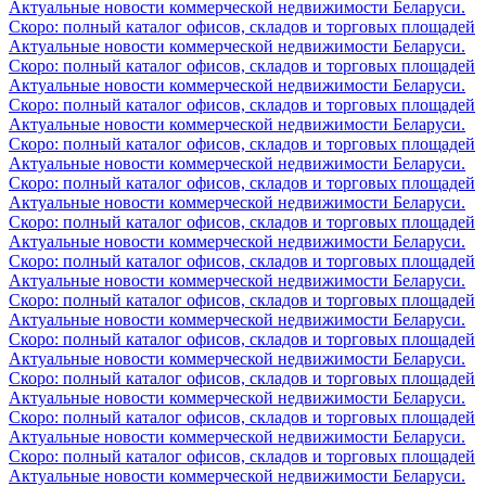
Актуальные новости коммерческой недвижимости Беларуси.
Скоро: полный каталог офисов, складов и торговых площадей
Актуальные новости коммерческой недвижимости Беларуси.
Скоро: полный каталог офисов, складов и торговых площадей
Актуальные новости коммерческой недвижимости Беларуси.
Скоро: полный каталог офисов, складов и торговых площадей
Актуальные новости коммерческой недвижимости Беларуси.
Скоро: полный каталог офисов, складов и торговых площадей
Актуальные новости коммерческой недвижимости Беларуси.
Скоро: полный каталог офисов, складов и торговых площадей
Актуальные новости коммерческой недвижимости Беларуси.
Скоро: полный каталог офисов, складов и торговых площадей
Актуальные новости коммерческой недвижимости Беларуси.
Скоро: полный каталог офисов, складов и торговых площадей
Актуальные новости коммерческой недвижимости Беларуси.
Скоро: полный каталог офисов, складов и торговых площадей
Актуальные новости коммерческой недвижимости Беларуси.
Скоро: полный каталог офисов, складов и торговых площадей
Актуальные новости коммерческой недвижимости Беларуси.
Скоро: полный каталог офисов, складов и торговых площадей
Актуальные новости коммерческой недвижимости Беларуси.
Скоро: полный каталог офисов, складов и торговых площадей
Актуальные новости коммерческой недвижимости Беларуси.
Скоро: полный каталог офисов, складов и торговых площадей
Актуальные новости коммерческой недвижимости Беларуси.