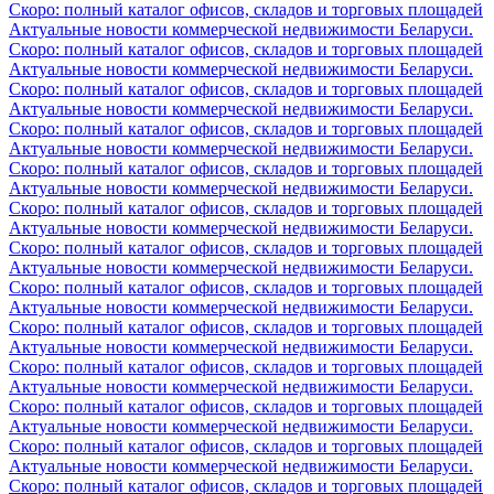
Скоро: полный каталог офисов, складов и торговых площадей
Актуальные новости коммерческой недвижимости Беларуси.
Скоро: полный каталог офисов, складов и торговых площадей
Актуальные новости коммерческой недвижимости Беларуси.
Скоро: полный каталог офисов, складов и торговых площадей
Актуальные новости коммерческой недвижимости Беларуси.
Скоро: полный каталог офисов, складов и торговых площадей
Актуальные новости коммерческой недвижимости Беларуси.
Скоро: полный каталог офисов, складов и торговых площадей
Актуальные новости коммерческой недвижимости Беларуси.
Скоро: полный каталог офисов, складов и торговых площадей
Актуальные новости коммерческой недвижимости Беларуси.
Скоро: полный каталог офисов, складов и торговых площадей
Актуальные новости коммерческой недвижимости Беларуси.
Скоро: полный каталог офисов, складов и торговых площадей
Актуальные новости коммерческой недвижимости Беларуси.
Скоро: полный каталог офисов, складов и торговых площадей
Актуальные новости коммерческой недвижимости Беларуси.
Скоро: полный каталог офисов, складов и торговых площадей
Актуальные новости коммерческой недвижимости Беларуси.
Скоро: полный каталог офисов, складов и торговых площадей
Актуальные новости коммерческой недвижимости Беларуси.
Скоро: полный каталог офисов, складов и торговых площадей
Актуальные новости коммерческой недвижимости Беларуси.
Скоро: полный каталог офисов, складов и торговых площадей