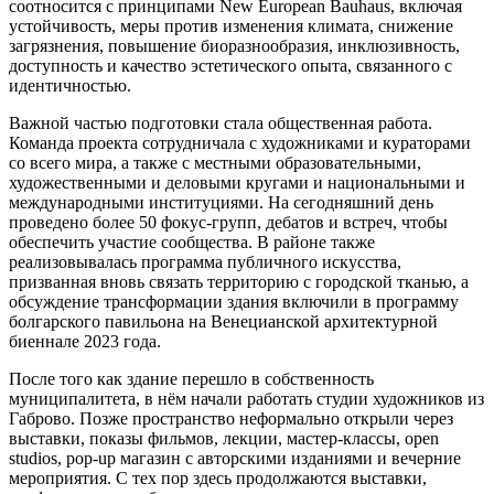
соотносится с принципами New European Bauhaus, включая
устойчивость, меры против изменения климата, снижение
загрязнения, повышение биоразнообразия, инклюзивность,
доступность и качество эстетического опыта, связанного с
идентичностью.
Важной частью подготовки стала общественная работа.
Команда проекта сотрудничала с художниками и кураторами
со всего мира, а также с местными образовательными,
художественными и деловыми кругами и национальными и
международными институциями. На сегодняшний день
проведено более 50 фокус-групп, дебатов и встреч, чтобы
обеспечить участие сообщества. В районе также
реализовывалась программа публичного искусства,
призванная вновь связать территорию с городской тканью, а
обсуждение трансформации здания включили в программу
болгарского павильона на Венецианской архитектурной
биеннале 2023 года.
После того как здание перешло в собственность
муниципалитета, в нём начали работать студии художников из
Габрово. Позже пространство неформально открыли через
выставки, показы фильмов, лекции, мастер-классы, open
studios, pop-up магазин с авторскими изданиями и вечерние
мероприятия. С тех пор здесь продолжаются выставки,