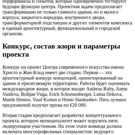
перформансы и события, которые одновременно тестируют
будущие функции центра. Проектная задача предполагает
трансформацию не только главного здания, но и малого
корпуса, закрытого коридора, внутреннего двора,
трансформаторной подстанции и других элементов комплекса
в единый архитектурный, функциональный и городской
организм.
Конкурс, состав жюри и параметры
проекта
Конкурс на проект Центра современного искусства имени
Христо и Жан-Клод имеет две стадии. Первая — это
архитектурный конкурс концепций, ориентированный на
здание и прилегающую территорию. Работы будет оценивать
международное жюри, в которое входят Andreas Ruby, Aneta
Vasileva, Boštjan Vuga, Erich Schoenenberger, Lutsia Dekova,
Martin Hristov, Vasıf Kortun и Hristo Stankushev. Пять лучших
предложений получат призы по €20 000.
Вторая стадия предполагает разработку концептуального
проекта, которую муниципалитет может поручить пяти
лидирующим участникам. На этом этапе команда должна
включать многопрофильных специалистов: ведущего