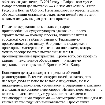
обязался создать центр. В 2017 году в Габровском музее
юмора прошли две выставки —
Christo and Jeanne-Claude.
Projects
и
Born in Gabrovo
. Из-за высокого интереса публики
обе экспозиции оставались открытыми целый год и стали
важным импульсом для развития проекта.
После исследования нескольких сценариев —
приспособления существующего здания или нового
строительства — команда проекта, муниципалитет и
городской совет выбрали бывшую Текстильную
профессиональную школу. Это решение поддержали
просторные мастерские с высокими потолками, которые
можно преобразовать в выставочные залы и
производственные пространства. Кроме того, сам профиль
здания — текстильное образование — напрямую
перекликается с практикой Христо и Жан-Клод.
Концепция центра выходит за пределы обычной
реконструкции. В тексте конкурса подчёркивается, что
наследие дуэта связано не только с искусством, но и с
инженерией, экологией, урбанизмом, предпринимательством
и сложным искусством переговоров. Именно переговоры — с
властями, частными структурами, пользователями и
финансирующими сторонами — рассматриваются как одна из
ключевых тем будущего вмешательства. Проект также