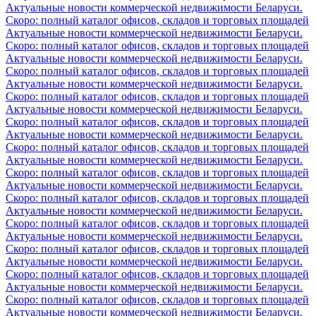
Актуальные новости коммерческой недвижимости Беларуси.
Скоро: полный каталог офисов, складов и торговых площадей
Актуальные новости коммерческой недвижимости Беларуси.
Скоро: полный каталог офисов, складов и торговых площадей
Актуальные новости коммерческой недвижимости Беларуси.
Скоро: полный каталог офисов, складов и торговых площадей
Актуальные новости коммерческой недвижимости Беларуси.
Скоро: полный каталог офисов, складов и торговых площадей
Актуальные новости коммерческой недвижимости Беларуси.
Скоро: полный каталог офисов, складов и торговых площадей
Актуальные новости коммерческой недвижимости Беларуси.
Скоро: полный каталог офисов, складов и торговых площадей
Актуальные новости коммерческой недвижимости Беларуси.
Скоро: полный каталог офисов, складов и торговых площадей
Актуальные новости коммерческой недвижимости Беларуси.
Скоро: полный каталог офисов, складов и торговых площадей
Актуальные новости коммерческой недвижимости Беларуси.
Скоро: полный каталог офисов, складов и торговых площадей
Актуальные новости коммерческой недвижимости Беларуси.
Скоро: полный каталог офисов, складов и торговых площадей
Актуальные новости коммерческой недвижимости Беларуси.
Скоро: полный каталог офисов, складов и торговых площадей
Актуальные новости коммерческой недвижимости Беларуси.
Скоро: полный каталог офисов, складов и торговых площадей
Актуальные новости коммерческой недвижимости Беларуси.