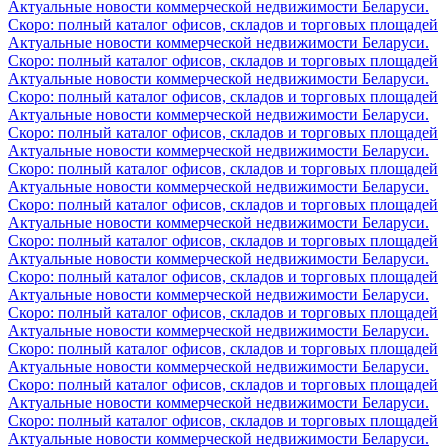
Актуальные новости коммерческой недвижимости Беларуси.
Скоро: полный каталог офисов, складов и торговых площадей
Актуальные новости коммерческой недвижимости Беларуси.
Скоро: полный каталог офисов, складов и торговых площадей
Актуальные новости коммерческой недвижимости Беларуси.
Скоро: полный каталог офисов, складов и торговых площадей
Актуальные новости коммерческой недвижимости Беларуси.
Скоро: полный каталог офисов, складов и торговых площадей
Актуальные новости коммерческой недвижимости Беларуси.
Скоро: полный каталог офисов, складов и торговых площадей
Актуальные новости коммерческой недвижимости Беларуси.
Скоро: полный каталог офисов, складов и торговых площадей
Актуальные новости коммерческой недвижимости Беларуси.
Скоро: полный каталог офисов, складов и торговых площадей
Актуальные новости коммерческой недвижимости Беларуси.
Скоро: полный каталог офисов, складов и торговых площадей
Актуальные новости коммерческой недвижимости Беларуси.
Скоро: полный каталог офисов, складов и торговых площадей
Актуальные новости коммерческой недвижимости Беларуси.
Скоро: полный каталог офисов, складов и торговых площадей
Актуальные новости коммерческой недвижимости Беларуси.
Скоро: полный каталог офисов, складов и торговых площадей
Актуальные новости коммерческой недвижимости Беларуси.
Скоро: полный каталог офисов, складов и торговых площадей
Актуальные новости коммерческой недвижимости Беларуси.