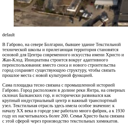
default
В Габрово, на севере Болгарии, бывшее здание Текстильной
технической школы и прилегающая территория становятся
основой для Центра современного искусства имени Христо и
Жан-Клод. Инициатива строится вокруг адаптивного
переиспользования: вместо сноса и нового строительства
город сохраняет существующую структуру, чтобы связать
прошлое места с новой культурной функцией.
Сама площадка тесно связана с промышленной историей
Габрово. Город расположен в долине реки Янтра, на северных
склонах Балканских гор, и исторически развивался как
крупный индустриальный центр и важный транспортный
узел. Текстильная отрасль здесь имела особое значение: к
началу XX века в городе уже работало много фабрик, а к 1930
году их насчитывалось более 200. Семья Христо была связана
с этой сферой через производство текстильных химикатов.