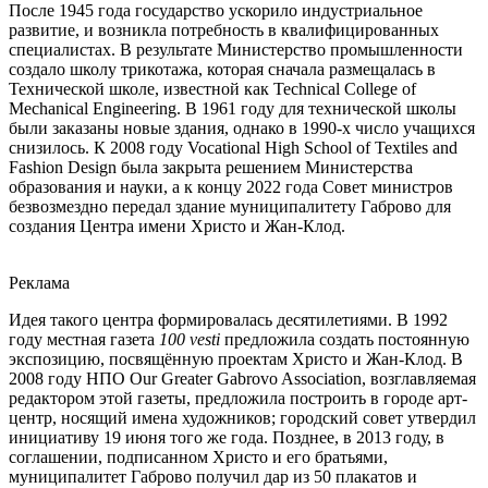
После 1945 года государство ускорило индустриальное
развитие, и возникла потребность в квалифицированных
специалистах. В результате Министерство промышленности
создало школу трикотажа, которая сначала размещалась в
Технической школе, известной как Technical College of
Mechanical Engineering. В 1961 году для технической школы
были заказаны новые здания, однако в 1990-х число учащихся
снизилось. К 2008 году Vocational High School of Textiles and
Fashion Design была закрыта решением Министерства
образования и науки, а к концу 2022 года Совет министров
безвозмездно передал здание муниципалитету Габрово для
создания Центра имени Христо и Жан-Клод.
Реклама
Идея такого центра формировалась десятилетиями. В 1992
году местная газета
100 vesti
предложила создать постоянную
экспозицию, посвящённую проектам Христо и Жан-Клод. В
2008 году НПО Our Greater Gabrovo Association, возглавляемая
редактором этой газеты, предложила построить в городе арт-
центр, носящий имена художников; городский совет утвердил
инициативу 19 июня того же года. Позднее, в 2013 году, в
соглашении, подписанном Христо и его братьями,
муниципалитет Габрово получил дар из 50 плакатов и