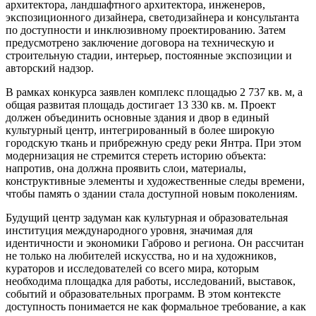
архитектора, ландшафтного архитектора, инженеров,
экспозиционного дизайнера, светодизайнера и консультанта
по доступности и инклюзивному проектированию. Затем
предусмотрено заключение договора на техническую и
строительную стадии, интерьер, постоянные экспозиции и
авторский надзор.
В рамках конкурса заявлен комплекс площадью 2 737 кв. м, а
общая развитая площадь достигает 13 330 кв. м. Проект
должен объединить основные здания и двор в единый
культурный центр, интегрированный в более широкую
городскую ткань и прибрежную среду реки Янтра. При этом
модернизация не стремится стереть историю объекта:
напротив, она должна проявить слои, материалы,
конструктивные элементы и художественные следы времени,
чтобы память о здании стала доступной новым поколениям.
Будущий центр задуман как культурная и образовательная
институция международного уровня, значимая для
идентичности и экономики Габрово и региона. Он рассчитан
не только на любителей искусства, но и на художников,
кураторов и исследователей со всего мира, которым
необходима площадка для работы, исследований, выставок,
событий и образовательных программ. В этом контексте
доступность понимается не как формальное требование, а как