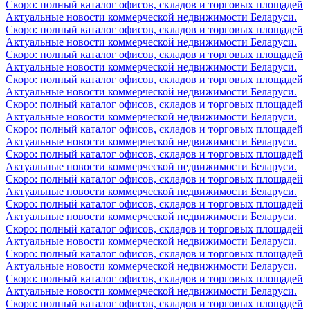
Скоро: полный каталог офисов, складов и торговых площадей
Актуальные новости коммерческой недвижимости Беларуси.
Скоро: полный каталог офисов, складов и торговых площадей
Актуальные новости коммерческой недвижимости Беларуси.
Скоро: полный каталог офисов, складов и торговых площадей
Актуальные новости коммерческой недвижимости Беларуси.
Скоро: полный каталог офисов, складов и торговых площадей
Актуальные новости коммерческой недвижимости Беларуси.
Скоро: полный каталог офисов, складов и торговых площадей
Актуальные новости коммерческой недвижимости Беларуси.
Скоро: полный каталог офисов, складов и торговых площадей
Актуальные новости коммерческой недвижимости Беларуси.
Скоро: полный каталог офисов, складов и торговых площадей
Актуальные новости коммерческой недвижимости Беларуси.
Скоро: полный каталог офисов, складов и торговых площадей
Актуальные новости коммерческой недвижимости Беларуси.
Скоро: полный каталог офисов, складов и торговых площадей
Актуальные новости коммерческой недвижимости Беларуси.
Скоро: полный каталог офисов, складов и торговых площадей
Актуальные новости коммерческой недвижимости Беларуси.
Скоро: полный каталог офисов, складов и торговых площадей
Актуальные новости коммерческой недвижимости Беларуси.
Скоро: полный каталог офисов, складов и торговых площадей
Актуальные новости коммерческой недвижимости Беларуси.
Скоро: полный каталог офисов, складов и торговых площадей