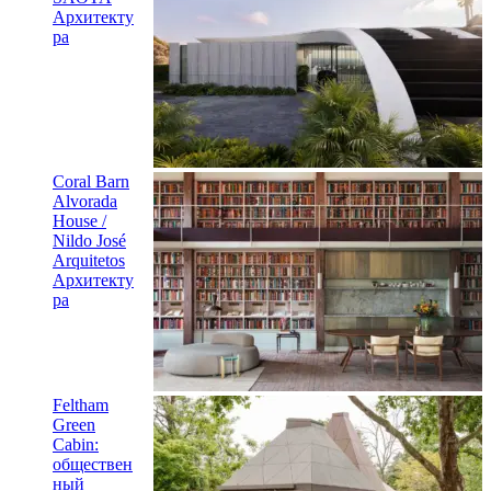
Coral Barn
Alvorada
House /
Nildo José
Arquitetos
Архитекту
ра
Feltham
Green
Cabin:
обществен
ный
павильон с
тремя
конически
ми
деревянными крышами в Лондоне
Дизайн