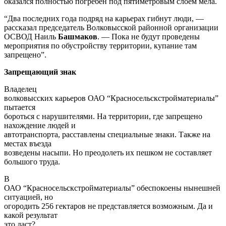
Запрещающий знак
Владелец
волковысских карьеров ОАО “Красносельскстройматериалы”
пытается
бороться с нарушителями. На территории, где запрещено
нахождение людей и
автотранспорта, расставлены специальные знаки. Также на
местах въезда
возведены насыпи. Но преодолеть их пешком не составляет
большого труда.
В
ОАО “Красносельскстройматериалы” обеспокоены нынешней
ситуацией, но
огородить 256 гектаров не представляется возможным. Да и
какой результат
это даст?
Еще один вариант решения проблемы, который активно
предлагают в интернете, — сделать карьеры полноценным
туристическим
объектом. Для этого нужны деньги. Как сообщил главный
инженер ОАО
“Красносельскстройматериалы”
Владимир Мойса
, ощутимой