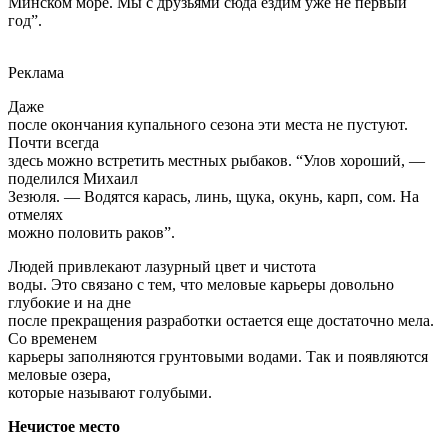
Почти всегда
здесь можно встретить местных рыбаков. “Улов хороший, —
поделился Михаил
Зезюля. — Водятся карась, линь, щука, окунь, карп, сом. На
отмелях
можно половить раков”.
Людей привлекают лазурный цвет и чистота
воды. Это связано с тем, что меловые карьеры довольно
глубокие и на дне
после прекращения разработки остается еще достаточно мела.
Со временем
карьеры заполняются грунтовыми водами. Так и появляются
меловые озера,
которые называют голубыми.
Нечистое место
В
стране посмотреть на эти чудеса природы можно в нескольких
местах, но
самые популярные — Любанские и Красносельские карьеры.
На первый взгляд
кажется, что наличие такого места отдыха выгодно для
района. Но пока это