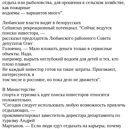
рассказал председатель Любанского районного Совета
депутатов Олег
Головчиц. — Мало вложить деньги только в сервисные
объекты. Надо,
например, вырыть неглубокий водоем для детей и тех, кто
плохо плавает.
Не каждый инвестор готов на такие затраты. Приезжают,
интересуются, в
том числе и россияне, но пока дело не движется”.
В Министерстве
спорта и туризма к идее поиска инвесторов относятся
положительно.
“Сегодня следует использовать любую возможность привлечь
отдыхающих, —
прокомментировал заместитель директора департамента по
туризму Андрей
Мартынов. — Если люди едут отдыхать на карьеры, почему
бы не создать им
нормальные условия?”
“Можно ли заработать на меловых карьерах,
сказать сложно, — считает ведущий специалист по
внутреннему туризму
компании “ЦентрКурорт”
Ольга Курилова
. — Например, в