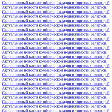
Скоро: полный каталог офисов, складов и торговых площадей
Актуальные новости коммерческой недвижимости Беларуси.
Скоро: полный каталог офисов, складов и торговых площадей
Актуальные новости коммерческой недвижимости Беларуси.
Скоро: полный каталог офисов, складов и торговых площадей
Актуальные новости коммерческой недвижимости Беларуси.
Скоро: полный каталог офисов, складов и торговых площадей
Актуальные новости коммерческой недвижимости Беларуси.
Скоро: полный каталог офисов, складов и торговых площадей
Актуальные новости коммерческой недвижимости Беларуси.
Скоро: полный каталог офисов, складов и торговых площадей
Актуальные новости коммерческой недвижимости Беларуси.
Скоро: полный каталог офисов, складов и торговых площадей
Актуальные новости коммерческой недвижимости Беларуси.
Скоро: полный каталог офисов, складов и торговых площадей
Актуальные новости коммерческой недвижимости Беларуси.
Скоро: полный каталог офисов, складов и торговых площадей
Актуальные новости коммерческой недвижимости Беларуси.
Скоро: полный каталог офисов, складов и торговых площадей
Актуальные новости коммерческой недвижимости Беларуси.
Скоро: полный каталог офисов, складов и торговых площадей
Актуальные новости коммерческой недвижимости Беларуси.
Скоро: полный каталог офисов, складов и торговых площадей
Актуальные новости коммерческой недвижимости Беларуси.
Скоро: полный каталог офисов, складов и торговых площадей