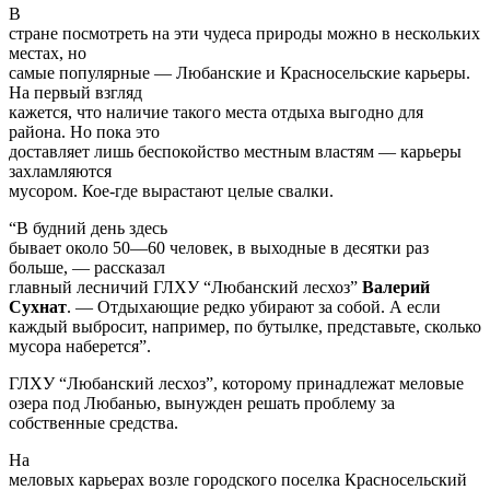
доставляет лишь беспокойство местным властям — карьеры
захламляются
мусором. Кое-где вырастают целые свалки.
“В будний день здесь
бывает около 50—60 человек, в выходные в десятки раз
больше, — рассказал
главный лесничий ГЛХУ “Любанский лесхоз”
Валерий
Сухнат
. — Отдыхающие редко убирают за собой. А если
каждый выбросит, например, по бутылке, представьте, сколько
мусора наберется”.
ГЛХУ “Любанский лесхоз”, которому принадлежат меловые
озера под Любанью, вынужден решать проблему за
собственные средства.
На
меловых карьерах возле городского поселка Красносельский
Волковысского
района дела обстоят не лучше. Здесь проблему загрязнения
люди стараются
решить своими силами: организовывают субботники.
Не зная броду