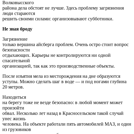
Загрязнение
только вершина айсберга проблем. Очень остро стоит вопрос
безопасности
отдыхающих. Карьеры не контролируются ни одной
спасательной
организацией, так как это производственные объекты.
После изъятия мела из месторождения на дне образуются
уступы. Можно сделать шаг в воде — и под ногами глубина
20 метров.
Находиться
на берегу тоже не везде безопасно: в любой момент может
произойти
обвал. Несколько лет назад в Красносельском такой случай
унес жизнь
человека. На объекте работали пять автомобилей МАЗ, и один
из грузовиков
оказался полностью погребен под пятиметровым слоем мела.
“Два последних года подряд на карьерах гибнут люди, —
рассказал председатель Волковысской районной организации
ОСВОД Наиль
Башмаков
. — Пока не будут проведены
мероприятия по обустройству территории, купание там
запрещено”.