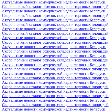
Актуальные новости коммерческой недвижимости Беларуси.
Скоро: полный каталог офисов, складов и торговых площадей
Актуальные новости коммерческой недвижимости Беларуси.
Скоро: полный каталог офисов, складов и торговых площадей
Актуальные новости коммерческой недвижимости Беларуси.
Скоро: полный каталог офисов, складов и торговых площадей
Актуальные новости коммерческой недвижимости Беларуси.
Скоро: полный каталог офисов, складов и торговых площадей
Актуальные новости коммерческой недвижимости Беларуси.
Скоро: полный каталог офисов, складов и торговых площадей
Актуальные новости коммерческой недвижимости Беларуси.
Скоро: полный каталог офисов, складов и торговых площадей
Актуальные новости коммерческой недвижимости Беларуси.
Скоро: полный каталог офисов, складов и торговых площадей
Актуальные новости коммерческой недвижимости Беларуси.
Скоро: полный каталог офисов, складов и торговых площадей
Актуальные новости коммерческой недвижимости Беларуси.
Скоро: полный каталог офисов, складов и торговых площадей
Актуальные новости коммерческой недвижимости Беларуси.
Скоро: полный каталог офисов, складов и торговых площадей
Актуальные новости коммерческой недвижимости Беларуси.
Скоро: полный каталог офисов, складов и торговых площадей
Актуальные новости коммерческой недвижимости Беларуси.
Скоро: полный каталог офисов, складов и торговых площадей
Актуальные новости коммерческой недвижимости Беларуси.