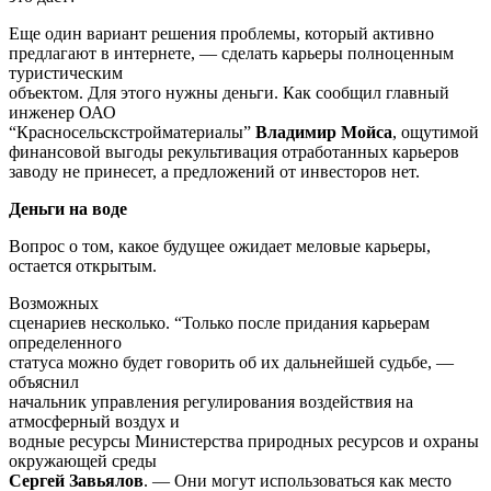
финансовой выгоды рекультивация отработанных карьеров
заводу не принесет, а предложений от инвесторов нет.
Деньги на воде
Вопрос о том, какое будущее ожидает меловые карьеры,
остается открытым.
Возможных
сценариев несколько. “Только после придания карьерам
определенного
статуса можно будет говорить об их дальнейшей судьбе, —
объяснил
начальник управления регулирования воздействия на
атмосферный воздух и
водные ресурсы Министерства природных ресурсов и охраны
окружающей среды
Сергей Завьялов
. — Они могут использоваться как место
отдыха или рыболовства, для орошения в сельском хозяйстве,
как пожарные
водоемы — вариантов много”.
Любанские власти видят в белорусских
Сейшелах рекреационный потенциал. “Сейчас ведутся
поиски инвестора, —