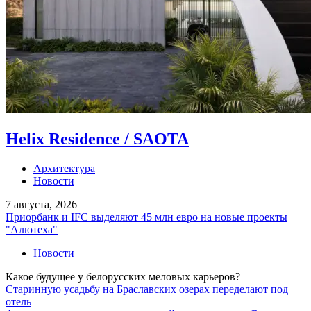
Helix Residence / SAOTA
Архитектура
Новости
7 августа, 2026
Приорбанк и IFC выделяют 45 млн евро на новые проекты
"Алютеха"
Новости
Какое будущее у белорусских меловых карьеров?
Старинную усадьбу на Браславских озерах переделают под
отель