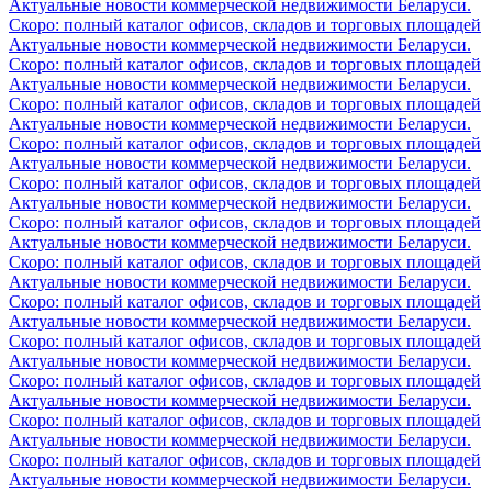
Актуальные новости коммерческой недвижимости Беларуси.
Скоро: полный каталог офисов, складов и торговых площадей
Актуальные новости коммерческой недвижимости Беларуси.
Скоро: полный каталог офисов, складов и торговых площадей
Актуальные новости коммерческой недвижимости Беларуси.
Скоро: полный каталог офисов, складов и торговых площадей
Актуальные новости коммерческой недвижимости Беларуси.
Скоро: полный каталог офисов, складов и торговых площадей
Актуальные новости коммерческой недвижимости Беларуси.
Скоро: полный каталог офисов, складов и торговых площадей
Актуальные новости коммерческой недвижимости Беларуси.
Скоро: полный каталог офисов, складов и торговых площадей
Актуальные новости коммерческой недвижимости Беларуси.
Скоро: полный каталог офисов, складов и торговых площадей
Актуальные новости коммерческой недвижимости Беларуси.
Скоро: полный каталог офисов, складов и торговых площадей
Актуальные новости коммерческой недвижимости Беларуси.
Скоро: полный каталог офисов, складов и торговых площадей
Актуальные новости коммерческой недвижимости Беларуси.
Скоро: полный каталог офисов, складов и торговых площадей
Актуальные новости коммерческой недвижимости Беларуси.
Скоро: полный каталог офисов, складов и торговых площадей
Актуальные новости коммерческой недвижимости Беларуси.
Скоро: полный каталог офисов, складов и торговых площадей
Актуальные новости коммерческой недвижимости Беларуси.