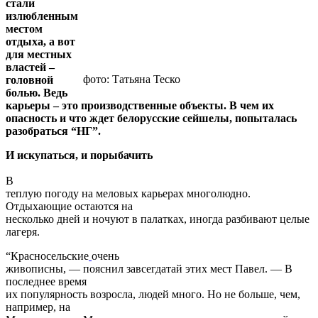
излюбленным местом отдыха, а вот для местных властей –
головной болью. Ведь карьеры – это производственные
объекты. В чем их опасность и что ждет белорусские
сейшелы, попыталась разобраться “НГ”.
И искупаться, и порыбачить
В
теплую погоду на меловых карьерах многолюдно.
Отдыхающие остаются на
несколько дней и ночуют в палатках, иногда разбивают целые
лагеря.
“Красносельские
очень
живописны, — пояснил завсегдатай этих мест Павел. — В
последнее время
их популярность возросла, людей много. Но не больше, чем,
например, на
Минском море. Мы с друзьями сюда ездим уже не первый
год”.
Реклама
Даже
после окончания купального сезона эти места не пустуют.