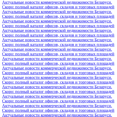
Актуальные новости коммерческой недвижимости Беларуси.
Скоро: полный каталог офисов, складов и торговых площадей
Актуальные новости коммерческой недвижимости Беларуси.
Скоро: полный каталог офисов, складов и торговых площадей
Актуальные новости коммерческой недвижимости Беларуси.
Скоро: полный каталог офисов, складов и торговых площадей
Актуальные новости коммерческой недвижимости Беларуси.
Скоро: полный каталог офисов, складов и торговых площадей
Актуальные новости коммерческой недвижимости Беларуси.
Скоро: полный каталог офисов, складов и торговых площадей
Актуальные новости коммерческой недвижимости Беларуси.
Скоро: полный каталог офисов, складов и торговых площадей
Актуальные новости коммерческой недвижимости Беларуси.
Скоро: полный каталог офисов, складов и торговых площадей
Актуальные новости коммерческой недвижимости Беларуси.
Скоро: полный каталог офисов, складов и торговых площадей
Актуальные новости коммерческой недвижимости Беларуси.
Скоро: полный каталог офисов, складов и торговых площадей
Актуальные новости коммерческой недвижимости Беларуси.
Скоро: полный каталог офисов, складов и торговых площадей
Актуальные новости коммерческой недвижимости Беларуси.
Скоро: полный каталог офисов, складов и торговых площадей
Актуальные новости коммерческой недвижимости Беларуси.
Скоро: полный каталог офисов, складов и торговых площадей
Актуальные новости коммерческой недвижимости Беларуси.