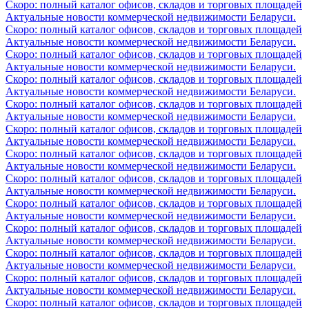
Скоро: полный каталог офисов, складов и торговых площадей
Актуальные новости коммерческой недвижимости Беларуси.
Скоро: полный каталог офисов, складов и торговых площадей
Актуальные новости коммерческой недвижимости Беларуси.
Скоро: полный каталог офисов, складов и торговых площадей
Актуальные новости коммерческой недвижимости Беларуси.
Скоро: полный каталог офисов, складов и торговых площадей
Актуальные новости коммерческой недвижимости Беларуси.
Скоро: полный каталог офисов, складов и торговых площадей
Актуальные новости коммерческой недвижимости Беларуси.
Скоро: полный каталог офисов, складов и торговых площадей
Актуальные новости коммерческой недвижимости Беларуси.
Скоро: полный каталог офисов, складов и торговых площадей
Актуальные новости коммерческой недвижимости Беларуси.
Скоро: полный каталог офисов, складов и торговых площадей
Актуальные новости коммерческой недвижимости Беларуси.
Скоро: полный каталог офисов, складов и торговых площадей
Актуальные новости коммерческой недвижимости Беларуси.
Скоро: полный каталог офисов, складов и торговых площадей
Актуальные новости коммерческой недвижимости Беларуси.
Скоро: полный каталог офисов, складов и торговых площадей
Актуальные новости коммерческой недвижимости Беларуси.
Скоро: полный каталог офисов, складов и торговых площадей
Актуальные новости коммерческой недвижимости Беларуси.
Скоро: полный каталог офисов, складов и торговых площадей