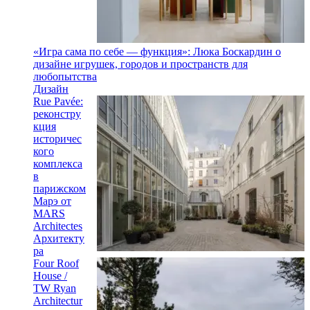
«Игра сама по себе — функция»: Люка Боскардин о
дизайне игрушек, городов и пространств для
любопытства
Дизайн
Rue Pavée:
реконстру
кция
историчес
кого
комплекса
в
парижском
Марэ от
MARS
Architectes
Архитекту
ра
Four Roof
House /
TW Ryan
Architectur