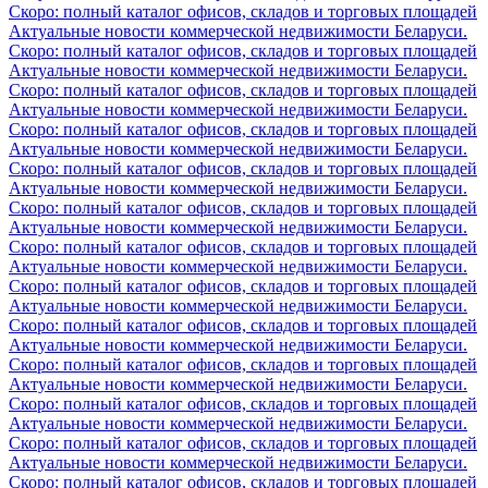
Скоро: полный каталог офисов, складов и торговых площадей
Актуальные новости коммерческой недвижимости Беларуси.
Скоро: полный каталог офисов, складов и торговых площадей
Актуальные новости коммерческой недвижимости Беларуси.
Скоро: полный каталог офисов, складов и торговых площадей
Актуальные новости коммерческой недвижимости Беларуси.
Скоро: полный каталог офисов, складов и торговых площадей
Актуальные новости коммерческой недвижимости Беларуси.
Скоро: полный каталог офисов, складов и торговых площадей
Актуальные новости коммерческой недвижимости Беларуси.
Скоро: полный каталог офисов, складов и торговых площадей
Актуальные новости коммерческой недвижимости Беларуси.
Скоро: полный каталог офисов, складов и торговых площадей
Актуальные новости коммерческой недвижимости Беларуси.
Скоро: полный каталог офисов, складов и торговых площадей
Актуальные новости коммерческой недвижимости Беларуси.
Скоро: полный каталог офисов, складов и торговых площадей
Актуальные новости коммерческой недвижимости Беларуси.
Скоро: полный каталог офисов, складов и торговых площадей
Актуальные новости коммерческой недвижимости Беларуси.
Скоро: полный каталог офисов, складов и торговых площадей
Актуальные новости коммерческой недвижимости Беларуси.
Скоро: полный каталог офисов, складов и торговых площадей
Актуальные новости коммерческой недвижимости Беларуси.
Скоро: полный каталог офисов, складов и торговых площадей