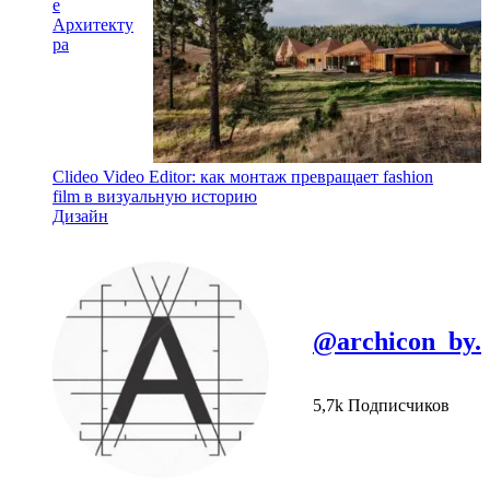
e
Архитекту
ра
Clideo Video Editor: как монтаж превращает fashion
film в визуальную историю
Дизайн
@archicon_by.
5,7k Подписчиков