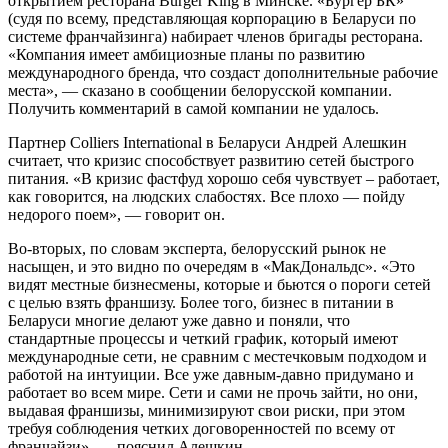
открытием ресторана Burger King в Минске. «Бургер БК»
(судя по всему, представляющая корпорацию в Беларуси по
системе франчайзинга) набирает членов бригады ресторана.
«Компания имеет амбициозные планы по развитию
международного бренда, что создаст дополнительные рабочие
места», — сказано в сообщении белорусской компании.
Получить комментарий в самой компании не удалось.
Партнер Colliers International в Беларуси Андрей Алешкин
считает, что кризис способствует развитию сетей быстрого
питания. «В кризис фастфуд хорошо себя чувствует – работает,
как говорится, на людских слабостях. Все плохо — пойду
недорого поем», — говорит он.
Во-вторых, по словам эксперта, белорусский рынок не
насыщен, и это видно по очередям в «МакДональдс». «Это
видят местные бизнесмены, которые и бьются о пороги сетей
с целью взять франшизу. Более того, бизнес в питании в
Беларуси многие делают уже давно и поняли, что
стандартные процессы и четкий график, который имеют
международные сети, не сравним с местечковым подходом и
работой на интуиции. Все уже давным-давно придумано и
работает во всем мире. Сети и сами не прочь зайти, но они,
выдавая франшизы, минимизируют свои риски, при этом
требуя соблюдения четких договоренностей по всему от
франчайзи», — пояснил Алешкин.