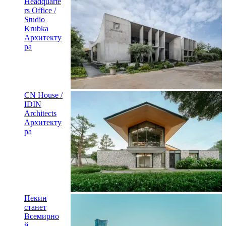
Headquarte
rs Office /
Studio
Krubka
Архитекту
ра
CN House /
IDIN
Architects
Архитекту
ра
Пекин
станет
Всемирно
й