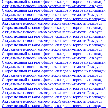
Скоро: полный каталог офисов, складов и торговых площадей
Актуальные новости коммерческой недвижимости Беларуси.
Скоро: полный каталог офисов, складов и торговых площадей
Актуальные новости коммерческой недвижимости Беларуси.
Скоро: полный каталог офисов, складов и торговых площадей
Актуальные новости коммерческой недвижимости Беларуси.
Скоро: полный каталог офисов, складов и торговых площадей
Актуальные новости коммерческой недвижимости Беларуси.
Скоро: полный каталог офисов, складов и торговых площадей
Актуальные новости коммерческой недвижимости Беларуси.
Скоро: полный каталог офисов, складов и торговых площадей
Актуальные новости коммерческой недвижимости Беларуси.
Скоро: полный каталог офисов, складов и торговых площадей
Актуальные новости коммерческой недвижимости Беларуси.
Скоро: полный каталог офисов, складов и торговых площадей
Актуальные новости коммерческой недвижимости Беларуси.
Скоро: полный каталог офисов, складов и торговых площадей
Актуальные новости коммерческой недвижимости Беларуси.
Скоро: полный каталог офисов, складов и торговых площадей
Актуальные новости коммерческой недвижимости Беларуси.
Скоро: полный каталог офисов, складов и торговых площадей
Актуальные новости коммерческой недвижимости Беларуси.
Скоро: полный каталог офисов, складов и торговых площадей
Актуальные новости коммерческой недвижимости Беларуси.
Скоро: полный каталог офисов, складов и торговых площадей