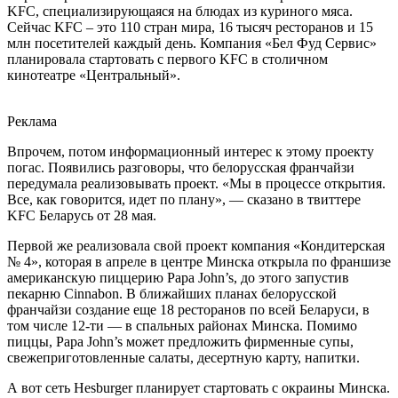
KFC, специализирующаяся на блюдах из куриного мяса.
Сейчас KFC – это 110 стран мира, 16 тысяч ресторанов и 15
млн посетителей каждый день. Компания «Бел Фуд Сервис»
планировала стартовать с первого KFC в столичном
кинотеатре «Центральный».
Реклама
Впрочем, потом информационный интерес к этому проекту
погас. Появились разговоры, что белорусская франчайзи
передумала реализовывать проект. «Мы в процессе открытия.
Все, как говорится, идет по плану», — сказано в твиттере
KFC Беларусь от 28 мая.
Первой же реализовала свой проект компания «Кондитерская
№ 4», которая в апреле в центре Минска открыла по франшизе
американскую пиццерию Papa John’s, до этого запустив
пекарню Cinnabon. В ближайших планах белорусской
франчайзи создание еще 18 ресторанов по всей Беларуси, в
том числе 12-ти — в спальных районах Минска. Помимо
пиццы, Papa John’s может предложить фирменные супы,
свежеприготовленные салаты, десертную карту, напитки.
А вот сеть Hesburger планирует стартовать с окраины Минска.