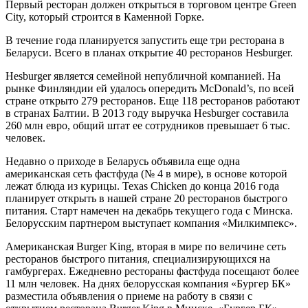
Первый ресторан должен открыться в торговом центре Green
City, который строится в Каменной Горке.
В течение года планируется запустить еще три ресторана в
Беларуси. Всего в планах открытие 40 ресторанов Hesburger.
Hesburger является семейной непубличной компанией. На
рынке Финляндии ей удалось опередить McDonald’s, по всей
стране открыто 279 ресторанов. Еще 118 ресторанов работают
в странах Балтии. В 2013 году выручка Hesburger составила
260 млн евро, общий штат ее сотрудников превышает 6 тыс.
человек.
Недавно о приходе в Беларусь объявила еще одна
американская сеть фастфуда (№ 4 в мире), в основе которой
лежат блюда из курицы. Texas Chicken до конца 2016 года
планирует открыть в нашей стране 20 ресторанов быстрого
питания. Старт намечен на декабрь текущего года с Минска.
Белорусским партнером выступает компания «Милкимпекс».
Американская Burger King, вторая в мире по величине сеть
ресторанов быстрого питания, специализирующихся на
гамбургерах. Ежедневно рестораны фастфуда посещают более
11 млн человек. На днях белорусская компания «Бургер БК»
разместила объявления о приеме на работу в связи с