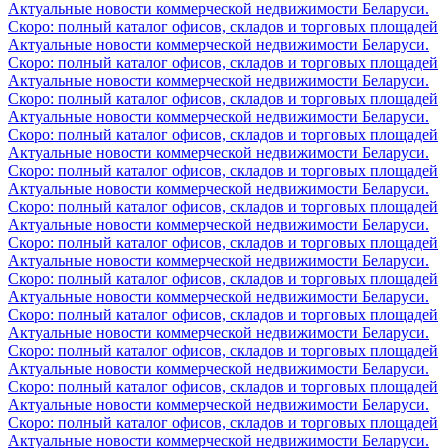
Актуальные новости коммерческой недвижимости Беларуси.
Скоро: полный каталог офисов, складов и торговых площадей
Актуальные новости коммерческой недвижимости Беларуси.
Скоро: полный каталог офисов, складов и торговых площадей
Актуальные новости коммерческой недвижимости Беларуси.
Скоро: полный каталог офисов, складов и торговых площадей
Актуальные новости коммерческой недвижимости Беларуси.
Скоро: полный каталог офисов, складов и торговых площадей
Актуальные новости коммерческой недвижимости Беларуси.
Скоро: полный каталог офисов, складов и торговых площадей
Актуальные новости коммерческой недвижимости Беларуси.
Скоро: полный каталог офисов, складов и торговых площадей
Актуальные новости коммерческой недвижимости Беларуси.
Скоро: полный каталог офисов, складов и торговых площадей
Актуальные новости коммерческой недвижимости Беларуси.
Скоро: полный каталог офисов, складов и торговых площадей
Актуальные новости коммерческой недвижимости Беларуси.
Скоро: полный каталог офисов, складов и торговых площадей
Актуальные новости коммерческой недвижимости Беларуси.
Скоро: полный каталог офисов, складов и торговых площадей
Актуальные новости коммерческой недвижимости Беларуси.
Скоро: полный каталог офисов, складов и торговых площадей
Актуальные новости коммерческой недвижимости Беларуси.
Скоро: полный каталог офисов, складов и торговых площадей
Актуальные новости коммерческой недвижимости Беларуси.