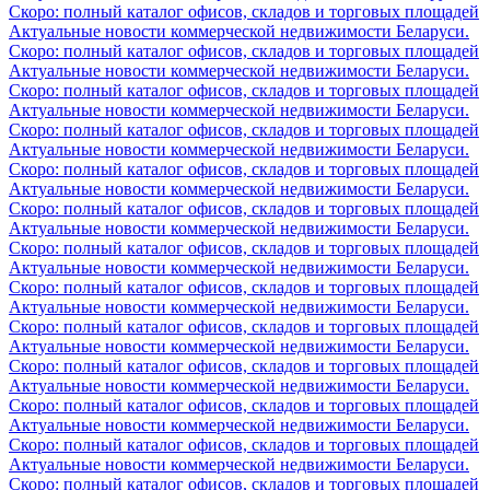
Скоро: полный каталог офисов, складов и торговых площадей
Актуальные новости коммерческой недвижимости Беларуси.
Скоро: полный каталог офисов, складов и торговых площадей
Актуальные новости коммерческой недвижимости Беларуси.
Скоро: полный каталог офисов, складов и торговых площадей
Актуальные новости коммерческой недвижимости Беларуси.
Скоро: полный каталог офисов, складов и торговых площадей
Актуальные новости коммерческой недвижимости Беларуси.
Скоро: полный каталог офисов, складов и торговых площадей
Актуальные новости коммерческой недвижимости Беларуси.
Скоро: полный каталог офисов, складов и торговых площадей
Актуальные новости коммерческой недвижимости Беларуси.
Скоро: полный каталог офисов, складов и торговых площадей
Актуальные новости коммерческой недвижимости Беларуси.
Скоро: полный каталог офисов, складов и торговых площадей
Актуальные новости коммерческой недвижимости Беларуси.
Скоро: полный каталог офисов, складов и торговых площадей
Актуальные новости коммерческой недвижимости Беларуси.
Скоро: полный каталог офисов, складов и торговых площадей
Актуальные новости коммерческой недвижимости Беларуси.
Скоро: полный каталог офисов, складов и торговых площадей
Актуальные новости коммерческой недвижимости Беларуси.
Скоро: полный каталог офисов, складов и торговых площадей
Актуальные новости коммерческой недвижимости Беларуси.
Скоро: полный каталог офисов, складов и торговых площадей