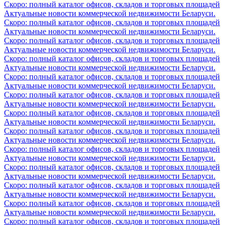
Скоро: полный каталог офисов, складов и торговых площадей
Актуальные новости коммерческой недвижимости Беларуси.
Скоро: полный каталог офисов, складов и торговых площадей
Актуальные новости коммерческой недвижимости Беларуси.
Скоро: полный каталог офисов, складов и торговых площадей
Актуальные новости коммерческой недвижимости Беларуси.
Скоро: полный каталог офисов, складов и торговых площадей
Актуальные новости коммерческой недвижимости Беларуси.
Скоро: полный каталог офисов, складов и торговых площадей
Актуальные новости коммерческой недвижимости Беларуси.
Скоро: полный каталог офисов, складов и торговых площадей
Актуальные новости коммерческой недвижимости Беларуси.
Скоро: полный каталог офисов, складов и торговых площадей
Актуальные новости коммерческой недвижимости Беларуси.
Скоро: полный каталог офисов, складов и торговых площадей
Актуальные новости коммерческой недвижимости Беларуси.
Скоро: полный каталог офисов, складов и торговых площадей
Актуальные новости коммерческой недвижимости Беларуси.
Скоро: полный каталог офисов, складов и торговых площадей
Актуальные новости коммерческой недвижимости Беларуси.
Скоро: полный каталог офисов, складов и торговых площадей
Актуальные новости коммерческой недвижимости Беларуси.
Скоро: полный каталог офисов, складов и торговых площадей
Актуальные новости коммерческой недвижимости Беларуси.
Скоро: полный каталог офисов, складов и торговых площадей