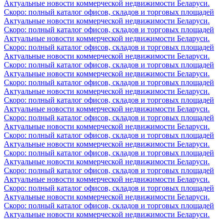
Актуальные новости коммерческой недвижимости Беларуси.
Скоро: полный каталог офисов, складов и торговых площадей
Актуальные новости коммерческой недвижимости Беларуси.
Скоро: полный каталог офисов, складов и торговых площадей
Актуальные новости коммерческой недвижимости Беларуси.
Скоро: полный каталог офисов, складов и торговых площадей
Актуальные новости коммерческой недвижимости Беларуси.
Скоро: полный каталог офисов, складов и торговых площадей
Актуальные новости коммерческой недвижимости Беларуси.
Скоро: полный каталог офисов, складов и торговых площадей
Актуальные новости коммерческой недвижимости Беларуси.
Скоро: полный каталог офисов, складов и торговых площадей
Актуальные новости коммерческой недвижимости Беларуси.
Скоро: полный каталог офисов, складов и торговых площадей
Актуальные новости коммерческой недвижимости Беларуси.
Скоро: полный каталог офисов, складов и торговых площадей
Актуальные новости коммерческой недвижимости Беларуси.
Скоро: полный каталог офисов, складов и торговых площадей
Актуальные новости коммерческой недвижимости Беларуси.
Скоро: полный каталог офисов, складов и торговых площадей
Актуальные новости коммерческой недвижимости Беларуси.
Скоро: полный каталог офисов, складов и торговых площадей
Актуальные новости коммерческой недвижимости Беларуси.
Скоро: полный каталог офисов, складов и торговых площадей
Актуальные новости коммерческой недвижимости Беларуси.