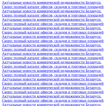
Актуальные новости коммерческой недвижимости Беларуси.
Скоро: полный каталог офисов, складов и торговых площадей
Актуальные новости коммерческой недвижимости Беларуси.
Скоро: полный каталог офисов, складов и торговых площадей
Актуальные новости коммерческой недвижимости Беларуси.
Скоро: полный каталог офисов, складов и торговых площадей
Актуальные новости коммерческой недвижимости Беларуси.
Скоро: полный каталог офисов, складов и торговых площадей
Актуальные новости коммерческой недвижимости Беларуси.
Скоро: полный каталог офисов, складов и торговых площадей
Актуальные новости коммерческой недвижимости Беларуси.
Скоро: полный каталог офисов, складов и торговых площадей
Актуальные новости коммерческой недвижимости Беларуси.
Скоро: полный каталог офисов, складов и торговых площадей
Актуальные новости коммерческой недвижимости Беларуси.
Скоро: полный каталог офисов, складов и торговых площадей
Актуальные новости коммерческой недвижимости Беларуси.
Скоро: полный каталог офисов, складов и торговых площадей
Актуальные новости коммерческой недвижимости Беларуси.
Скоро: полный каталог офисов, складов и торговых площадей
Актуальные новости коммерческой недвижимости Беларуси.
Скоро: полный каталог офисов, складов и торговых площадей
Актуальные новости коммерческой недвижимости Беларуси.
Скоро: полный каталог офисов, складов и торговых площадей
Актуальные новости коммерческой недвижимости Беларуси.