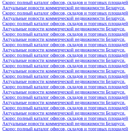
Скоро: полный каталог офисов, складов и торговых площадей
Актуальные новости коммерческой недвижимости Беларуси.
Скоро: полный каталог офисов, складов и торговых площадей
Актуальные новости коммерческой недвижимости Беларуси.
Скоро: полный каталог офисов, складов и торговых площадей
Актуальные новости коммерческой недвижимости Беларуси.
Скоро: полный каталог офисов, складов и торговых площадей
Актуальные новости коммерческой недвижимости Беларуси.
Скоро: полный каталог офисов, складов и торговых площадей
Актуальные новости коммерческой недвижимости Беларуси.
Скоро: полный каталог офисов, складов и торговых площадей
Актуальные новости коммерческой недвижимости Беларуси.
Скоро: полный каталог офисов, складов и торговых площадей
Актуальные новости коммерческой недвижимости Беларуси.
Скоро: полный каталог офисов, складов и торговых площадей
Актуальные новости коммерческой недвижимости Беларуси.
Скоро: полный каталог офисов, складов и торговых площадей
Актуальные новости коммерческой недвижимости Беларуси.
Скоро: полный каталог офисов, складов и торговых площадей
Актуальные новости коммерческой недвижимости Беларуси.
Скоро: полный каталог офисов, складов и торговых площадей
Актуальные новости коммерческой недвижимости Беларуси.
Скоро: полный каталог офисов, складов и торговых площадей
Актуальные новости коммерческой недвижимости Беларуси.
Скоро: полный каталог офисов, складов и торговых площадей