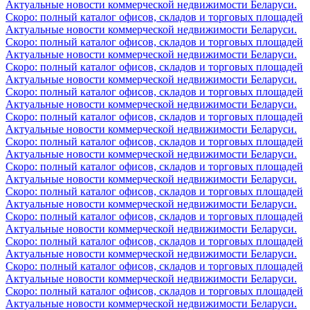
Актуальные новости коммерческой недвижимости Беларуси.
Скоро: полный каталог офисов, складов и торговых площадей
Актуальные новости коммерческой недвижимости Беларуси.
Скоро: полный каталог офисов, складов и торговых площадей
Актуальные новости коммерческой недвижимости Беларуси.
Скоро: полный каталог офисов, складов и торговых площадей
Актуальные новости коммерческой недвижимости Беларуси.
Скоро: полный каталог офисов, складов и торговых площадей
Актуальные новости коммерческой недвижимости Беларуси.
Скоро: полный каталог офисов, складов и торговых площадей
Актуальные новости коммерческой недвижимости Беларуси.
Скоро: полный каталог офисов, складов и торговых площадей
Актуальные новости коммерческой недвижимости Беларуси.
Скоро: полный каталог офисов, складов и торговых площадей
Актуальные новости коммерческой недвижимости Беларуси.
Скоро: полный каталог офисов, складов и торговых площадей
Актуальные новости коммерческой недвижимости Беларуси.
Скоро: полный каталог офисов, складов и торговых площадей
Актуальные новости коммерческой недвижимости Беларуси.
Скоро: полный каталог офисов, складов и торговых площадей
Актуальные новости коммерческой недвижимости Беларуси.
Скоро: полный каталог офисов, складов и торговых площадей
Актуальные новости коммерческой недвижимости Беларуси.
Скоро: полный каталог офисов, складов и торговых площадей
Актуальные новости коммерческой недвижимости Беларуси.