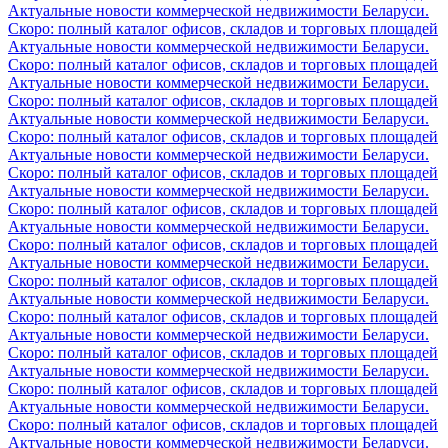
Актуальные новости коммерческой недвижимости Беларуси.
Скоро: полный каталог офисов, складов и торговых площадей
Актуальные новости коммерческой недвижимости Беларуси.
Скоро: полный каталог офисов, складов и торговых площадей
Актуальные новости коммерческой недвижимости Беларуси.
Скоро: полный каталог офисов, складов и торговых площадей
Актуальные новости коммерческой недвижимости Беларуси.
Скоро: полный каталог офисов, складов и торговых площадей
Актуальные новости коммерческой недвижимости Беларуси.
Скоро: полный каталог офисов, складов и торговых площадей
Актуальные новости коммерческой недвижимости Беларуси.
Скоро: полный каталог офисов, складов и торговых площадей
Актуальные новости коммерческой недвижимости Беларуси.
Скоро: полный каталог офисов, складов и торговых площадей
Актуальные новости коммерческой недвижимости Беларуси.
Скоро: полный каталог офисов, складов и торговых площадей
Актуальные новости коммерческой недвижимости Беларуси.
Скоро: полный каталог офисов, складов и торговых площадей
Актуальные новости коммерческой недвижимости Беларуси.
Скоро: полный каталог офисов, складов и торговых площадей
Актуальные новости коммерческой недвижимости Беларуси.
Скоро: полный каталог офисов, складов и торговых площадей
Актуальные новости коммерческой недвижимости Беларуси.
Скоро: полный каталог офисов, складов и торговых площадей
Актуальные новости коммерческой недвижимости Беларуси.