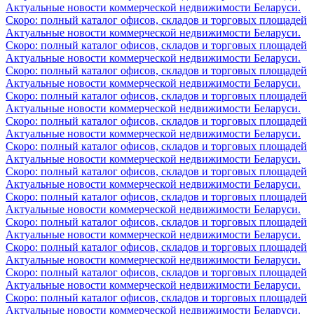
Актуальные новости коммерческой недвижимости Беларуси.
Скоро: полный каталог офисов, складов и торговых площадей
Актуальные новости коммерческой недвижимости Беларуси.
Скоро: полный каталог офисов, складов и торговых площадей
Актуальные новости коммерческой недвижимости Беларуси.
Скоро: полный каталог офисов, складов и торговых площадей
Актуальные новости коммерческой недвижимости Беларуси.
Скоро: полный каталог офисов, складов и торговых площадей
Актуальные новости коммерческой недвижимости Беларуси.
Скоро: полный каталог офисов, складов и торговых площадей
Актуальные новости коммерческой недвижимости Беларуси.
Скоро: полный каталог офисов, складов и торговых площадей
Актуальные новости коммерческой недвижимости Беларуси.
Скоро: полный каталог офисов, складов и торговых площадей
Актуальные новости коммерческой недвижимости Беларуси.
Скоро: полный каталог офисов, складов и торговых площадей
Актуальные новости коммерческой недвижимости Беларуси.
Скоро: полный каталог офисов, складов и торговых площадей
Актуальные новости коммерческой недвижимости Беларуси.
Скоро: полный каталог офисов, складов и торговых площадей
Актуальные новости коммерческой недвижимости Беларуси.
Скоро: полный каталог офисов, складов и торговых площадей
Актуальные новости коммерческой недвижимости Беларуси.
Скоро: полный каталог офисов, складов и торговых площадей
Актуальные новости коммерческой недвижимости Беларуси.