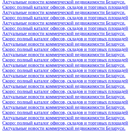
Актуальные новости коммерческой недвижимости Беларуси.
Скоро: полный каталог офисов, складов и торговых площадей
Актуальные новости коммерческой недвижимости Беларуси.
Скоро: полный каталог офисов, складов и торговых площадей
Актуальные новости коммерческой недвижимости Беларуси.
Скоро: полный каталог офисов, складов и торговых площадей
Актуальные новости коммерческой недвижимости Беларуси.
Скоро: полный каталог офисов, складов и торговых площадей
Актуальные новости коммерческой недвижимости Беларуси.
Скоро: полный каталог офисов, складов и торговых площадей
Актуальные новости коммерческой недвижимости Беларуси.
Скоро: полный каталог офисов, складов и торговых площадей
Актуальные новости коммерческой недвижимости Беларуси.
Скоро: полный каталог офисов, складов и торговых площадей
Актуальные новости коммерческой недвижимости Беларуси.
Скоро: полный каталог офисов, складов и торговых площадей
Актуальные новости коммерческой недвижимости Беларуси.
Скоро: полный каталог офисов, складов и торговых площадей
Актуальные новости коммерческой недвижимости Беларуси.
Скоро: полный каталог офисов, складов и торговых площадей
Актуальные новости коммерческой недвижимости Беларуси.
Скоро: полный каталог офисов, складов и торговых площадей
Актуальные новости коммерческой недвижимости Беларуси.
Скоро: полный каталог офисов, складов и торговых площадей
Актуальные новости коммерческой недвижимости Беларуси.