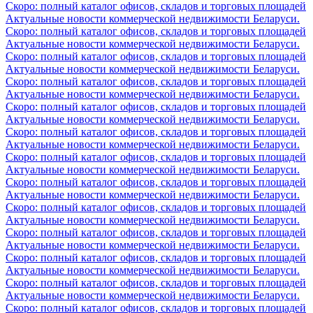
Скоро: полный каталог офисов, складов и торговых площадей
Актуальные новости коммерческой недвижимости Беларуси.
Скоро: полный каталог офисов, складов и торговых площадей
Актуальные новости коммерческой недвижимости Беларуси.
Скоро: полный каталог офисов, складов и торговых площадей
Актуальные новости коммерческой недвижимости Беларуси.
Скоро: полный каталог офисов, складов и торговых площадей
Актуальные новости коммерческой недвижимости Беларуси.
Скоро: полный каталог офисов, складов и торговых площадей
Актуальные новости коммерческой недвижимости Беларуси.
Скоро: полный каталог офисов, складов и торговых площадей
Актуальные новости коммерческой недвижимости Беларуси.
Скоро: полный каталог офисов, складов и торговых площадей
Актуальные новости коммерческой недвижимости Беларуси.
Скоро: полный каталог офисов, складов и торговых площадей
Актуальные новости коммерческой недвижимости Беларуси.
Скоро: полный каталог офисов, складов и торговых площадей
Актуальные новости коммерческой недвижимости Беларуси.
Скоро: полный каталог офисов, складов и торговых площадей
Актуальные новости коммерческой недвижимости Беларуси.
Скоро: полный каталог офисов, складов и торговых площадей
Актуальные новости коммерческой недвижимости Беларуси.
Скоро: полный каталог офисов, складов и торговых площадей
Актуальные новости коммерческой недвижимости Беларуси.
Скоро: полный каталог офисов, складов и торговых площадей