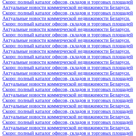
Скоро: полный каталог офисов, складов и торговых площадей
Актуальные новости коммерческой недвижимости Беларуси.
Скоро: полный каталог офисов, складов и торговых площадей
Актуальные новости коммерческой недвижимости Беларуси.
Скоро: полный каталог офисов, складов и торговых площадей
Актуальные новости коммерческой недвижимости Беларуси.
Скоро: полный каталог офисов, складов и торговых площадей
Актуальные новости коммерческой недвижимости Беларуси.
Скоро: полный каталог офисов, складов и торговых площадей
Актуальные новости коммерческой недвижимости Беларуси.
Скоро: полный каталог офисов, складов и торговых площадей
Актуальные новости коммерческой недвижимости Беларуси.
Скоро: полный каталог офисов, складов и торговых площадей
Актуальные новости коммерческой недвижимости Беларуси.
Скоро: полный каталог офисов, складов и торговых площадей
Актуальные новости коммерческой недвижимости Беларуси.
Скоро: полный каталог офисов, складов и торговых площадей
Актуальные новости коммерческой недвижимости Беларуси.
Скоро: полный каталог офисов, складов и торговых площадей
Актуальные новости коммерческой недвижимости Беларуси.
Скоро: полный каталог офисов, складов и торговых площадей
Актуальные новости коммерческой недвижимости Беларуси.
Скоро: полный каталог офисов, складов и торговых площадей
Актуальные новости коммерческой недвижимости Беларуси.
Скоро: полный каталог офисов, складов и торговых площадей