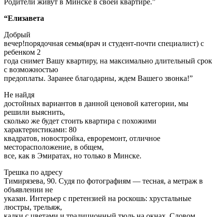
Родители живут в Минске в своей квартире.”
“Елизавета
Добрый
вечер!порядочная семья(врач и студент-почти специалист) с
ребенком 2
года снимет Вашу квартиру, на максимально длительный срок
с возможностью
предоплаты. Заранее благодарны, ждем Вашего звонка!”
Не найдя
достойных вариантов в данной ценовой категории, мы
решили выяснить,
сколько же будет стоить квартира с похожими
характеристиками: 80
квадратов, новостройка, евроремонт, отличное
месторасположение, в общем,
все, как в Эмиратах, но только в Минске.
Трешка по адресу
Тимирязева, 90. Судя по фотографиям — тесная, а метраж в
объявлении не
указан. Интерьер с претензией на роскошь: хрустальные
люстры, трельяж,
кадки с цветами и традиционный тюль на окнах. Словом,