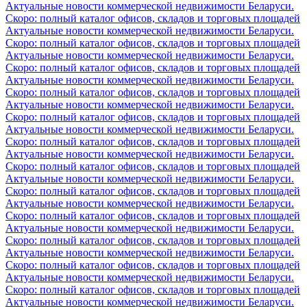
Актуальные новости коммерческой недвижимости Беларуси.
Скоро: полный каталог офисов, складов и торговых площадей
Актуальные новости коммерческой недвижимости Беларуси.
Скоро: полный каталог офисов, складов и торговых площадей
Актуальные новости коммерческой недвижимости Беларуси.
Скоро: полный каталог офисов, складов и торговых площадей
Актуальные новости коммерческой недвижимости Беларуси.
Скоро: полный каталог офисов, складов и торговых площадей
Актуальные новости коммерческой недвижимости Беларуси.
Скоро: полный каталог офисов, складов и торговых площадей
Актуальные новости коммерческой недвижимости Беларуси.
Скоро: полный каталог офисов, складов и торговых площадей
Актуальные новости коммерческой недвижимости Беларуси.
Скоро: полный каталог офисов, складов и торговых площадей
Актуальные новости коммерческой недвижимости Беларуси.
Скоро: полный каталог офисов, складов и торговых площадей
Актуальные новости коммерческой недвижимости Беларуси.
Скоро: полный каталог офисов, складов и торговых площадей
Актуальные новости коммерческой недвижимости Беларуси.
Скоро: полный каталог офисов, складов и торговых площадей
Актуальные новости коммерческой недвижимости Беларуси.
Скоро: полный каталог офисов, складов и торговых площадей
Актуальные новости коммерческой недвижимости Беларуси.
Скоро: полный каталог офисов, складов и торговых площадей
Актуальные новости коммерческой недвижимости Беларуси.