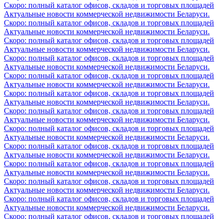
Скоро: полный каталог офисов, складов и торговых площадей
Актуальные новости коммерческой недвижимости Беларуси.
Скоро: полный каталог офисов, складов и торговых площадей
Актуальные новости коммерческой недвижимости Беларуси.
Скоро: полный каталог офисов, складов и торговых площадей
Актуальные новости коммерческой недвижимости Беларуси.
Скоро: полный каталог офисов, складов и торговых площадей
Актуальные новости коммерческой недвижимости Беларуси.
Скоро: полный каталог офисов, складов и торговых площадей
Актуальные новости коммерческой недвижимости Беларуси.
Скоро: полный каталог офисов, складов и торговых площадей
Актуальные новости коммерческой недвижимости Беларуси.
Скоро: полный каталог офисов, складов и торговых площадей
Актуальные новости коммерческой недвижимости Беларуси.
Скоро: полный каталог офисов, складов и торговых площадей
Актуальные новости коммерческой недвижимости Беларуси.
Скоро: полный каталог офисов, складов и торговых площадей
Актуальные новости коммерческой недвижимости Беларуси.
Скоро: полный каталог офисов, складов и торговых площадей
Актуальные новости коммерческой недвижимости Беларуси.
Скоро: полный каталог офисов, складов и торговых площадей
Актуальные новости коммерческой недвижимости Беларуси.
Скоро: полный каталог офисов, складов и торговых площадей
Актуальные новости коммерческой недвижимости Беларуси.
Скоро: полный каталог офисов, складов и торговых площадей