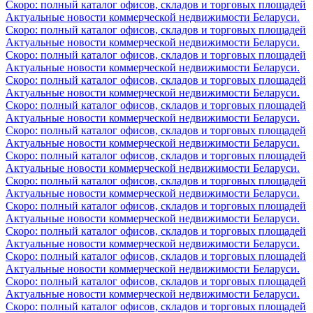
Скоро: полный каталог офисов, складов и торговых площадей
Актуальные новости коммерческой недвижимости Беларуси.
Скоро: полный каталог офисов, складов и торговых площадей
Актуальные новости коммерческой недвижимости Беларуси.
Скоро: полный каталог офисов, складов и торговых площадей
Актуальные новости коммерческой недвижимости Беларуси.
Скоро: полный каталог офисов, складов и торговых площадей
Актуальные новости коммерческой недвижимости Беларуси.
Скоро: полный каталог офисов, складов и торговых площадей
Актуальные новости коммерческой недвижимости Беларуси.
Скоро: полный каталог офисов, складов и торговых площадей
Актуальные новости коммерческой недвижимости Беларуси.
Скоро: полный каталог офисов, складов и торговых площадей
Актуальные новости коммерческой недвижимости Беларуси.
Скоро: полный каталог офисов, складов и торговых площадей
Актуальные новости коммерческой недвижимости Беларуси.
Скоро: полный каталог офисов, складов и торговых площадей
Актуальные новости коммерческой недвижимости Беларуси.
Скоро: полный каталог офисов, складов и торговых площадей
Актуальные новости коммерческой недвижимости Беларуси.
Скоро: полный каталог офисов, складов и торговых площадей
Актуальные новости коммерческой недвижимости Беларуси.
Скоро: полный каталог офисов, складов и торговых площадей
Актуальные новости коммерческой недвижимости Беларуси.
Скоро: полный каталог офисов, складов и торговых площадей