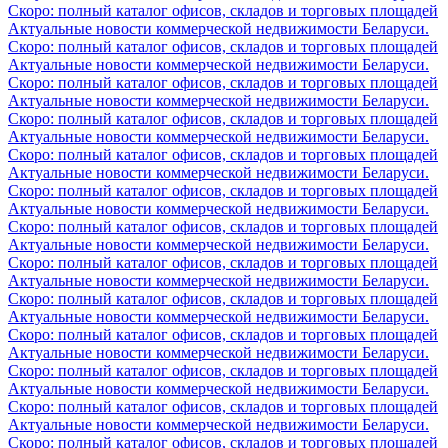
Скоро: полный каталог офисов, складов и торговых площадей
Актуальные новости коммерческой недвижимости Беларуси.
Скоро: полный каталог офисов, складов и торговых площадей
Актуальные новости коммерческой недвижимости Беларуси.
Скоро: полный каталог офисов, складов и торговых площадей
Актуальные новости коммерческой недвижимости Беларуси.
Скоро: полный каталог офисов, складов и торговых площадей
Актуальные новости коммерческой недвижимости Беларуси.
Скоро: полный каталог офисов, складов и торговых площадей
Актуальные новости коммерческой недвижимости Беларуси.
Скоро: полный каталог офисов, складов и торговых площадей
Актуальные новости коммерческой недвижимости Беларуси.
Скоро: полный каталог офисов, складов и торговых площадей
Актуальные новости коммерческой недвижимости Беларуси.
Скоро: полный каталог офисов, складов и торговых площадей
Актуальные новости коммерческой недвижимости Беларуси.
Скоро: полный каталог офисов, складов и торговых площадей
Актуальные новости коммерческой недвижимости Беларуси.
Скоро: полный каталог офисов, складов и торговых площадей
Актуальные новости коммерческой недвижимости Беларуси.
Скоро: полный каталог офисов, складов и торговых площадей
Актуальные новости коммерческой недвижимости Беларуси.
Скоро: полный каталог офисов, складов и торговых площадей
Актуальные новости коммерческой недвижимости Беларуси.
Скоро: полный каталог офисов, складов и торговых площадей