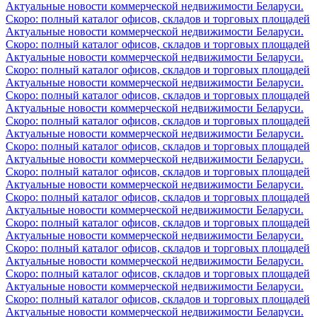
Актуальные новости коммерческой недвижимости Беларуси.
Скоро: полный каталог офисов, складов и торговых площадей
Актуальные новости коммерческой недвижимости Беларуси.
Скоро: полный каталог офисов, складов и торговых площадей
Актуальные новости коммерческой недвижимости Беларуси.
Скоро: полный каталог офисов, складов и торговых площадей
Актуальные новости коммерческой недвижимости Беларуси.
Скоро: полный каталог офисов, складов и торговых площадей
Актуальные новости коммерческой недвижимости Беларуси.
Скоро: полный каталог офисов, складов и торговых площадей
Актуальные новости коммерческой недвижимости Беларуси.
Скоро: полный каталог офисов, складов и торговых площадей
Актуальные новости коммерческой недвижимости Беларуси.
Скоро: полный каталог офисов, складов и торговых площадей
Актуальные новости коммерческой недвижимости Беларуси.
Скоро: полный каталог офисов, складов и торговых площадей
Актуальные новости коммерческой недвижимости Беларуси.
Скоро: полный каталог офисов, складов и торговых площадей
Актуальные новости коммерческой недвижимости Беларуси.
Скоро: полный каталог офисов, складов и торговых площадей
Актуальные новости коммерческой недвижимости Беларуси.
Скоро: полный каталог офисов, складов и торговых площадей
Актуальные новости коммерческой недвижимости Беларуси.
Скоро: полный каталог офисов, складов и торговых площадей
Актуальные новости коммерческой недвижимости Беларуси.