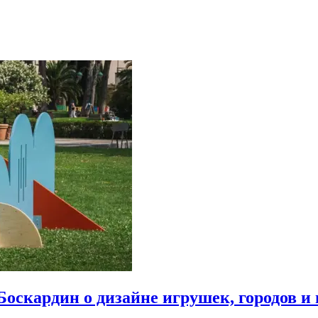
Боскардин о дизайне игрушек, городов и