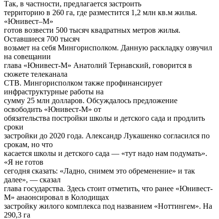
Так, в частности, предлагается застроить
территорию в 260 га, где разместится 1,2 млн кв.м жилья.
«Юнивест–М»
готов возвести 500 тысяч квадратных метров жилья.
Оставшиеся 700 тысяч
возьмет на себя Мингорисполком. Данную раскладку озвучил
на совещании
глава «Юнивест-М» Анатолий Тернавский, говорится в
сюжете телеканала
СТВ. Мингорисполком также профинансирует
инфраструктурные работы на
сумму 25 млн долларов. Обсуждалось предложение
освободить «Юнивест-М» от
обязательства постройки школы и детского сада и продлить
сроки
застройки до 2020 года. Александр Лукашенко согласился по
срокам, но что
касается школы и детского сада — «тут надо нам подумать».
«Я не готов
сегодня сказать: «Ладно, снимем это обременение» и так
далее», — сказал
глава государства. Здесь стоит отметить, что ранее «Юнивест-
М» анаонсировал в Колодищах
застройку жилого комплекса под названием «Ноттингем». На
290,3 га