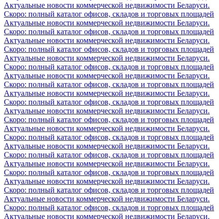
Актуальные новости коммерческой недвижимости Беларуси.
Скоро: полный каталог офисов, складов и торговых площадей
Актуальные новости коммерческой недвижимости Беларуси.
Скоро: полный каталог офисов, складов и торговых площадей
Актуальные новости коммерческой недвижимости Беларуси.
Скоро: полный каталог офисов, складов и торговых площадей
Актуальные новости коммерческой недвижимости Беларуси.
Скоро: полный каталог офисов, складов и торговых площадей
Актуальные новости коммерческой недвижимости Беларуси.
Скоро: полный каталог офисов, складов и торговых площадей
Актуальные новости коммерческой недвижимости Беларуси.
Скоро: полный каталог офисов, складов и торговых площадей
Актуальные новости коммерческой недвижимости Беларуси.
Скоро: полный каталог офисов, складов и торговых площадей
Актуальные новости коммерческой недвижимости Беларуси.
Скоро: полный каталог офисов, складов и торговых площадей
Актуальные новости коммерческой недвижимости Беларуси.
Скоро: полный каталог офисов, складов и торговых площадей
Актуальные новости коммерческой недвижимости Беларуси.
Скоро: полный каталог офисов, складов и торговых площадей
Актуальные новости коммерческой недвижимости Беларуси.
Скоро: полный каталог офисов, складов и торговых площадей
Актуальные новости коммерческой недвижимости Беларуси.
Скоро: полный каталог офисов, складов и торговых площадей
Актуальные новости коммерческой недвижимости Беларуси.