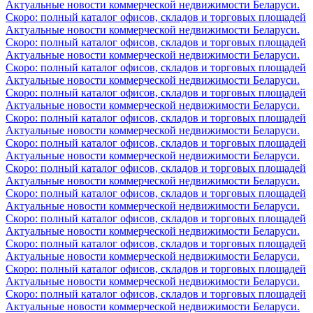
Актуальные новости коммерческой недвижимости Беларуси.
Скоро: полный каталог офисов, складов и торговых площадей
Актуальные новости коммерческой недвижимости Беларуси.
Скоро: полный каталог офисов, складов и торговых площадей
Актуальные новости коммерческой недвижимости Беларуси.
Скоро: полный каталог офисов, складов и торговых площадей
Актуальные новости коммерческой недвижимости Беларуси.
Скоро: полный каталог офисов, складов и торговых площадей
Актуальные новости коммерческой недвижимости Беларуси.
Скоро: полный каталог офисов, складов и торговых площадей
Актуальные новости коммерческой недвижимости Беларуси.
Скоро: полный каталог офисов, складов и торговых площадей
Актуальные новости коммерческой недвижимости Беларуси.
Скоро: полный каталог офисов, складов и торговых площадей
Актуальные новости коммерческой недвижимости Беларуси.
Скоро: полный каталог офисов, складов и торговых площадей
Актуальные новости коммерческой недвижимости Беларуси.
Скоро: полный каталог офисов, складов и торговых площадей
Актуальные новости коммерческой недвижимости Беларуси.
Скоро: полный каталог офисов, складов и торговых площадей
Актуальные новости коммерческой недвижимости Беларуси.
Скоро: полный каталог офисов, складов и торговых площадей
Актуальные новости коммерческой недвижимости Беларуси.
Скоро: полный каталог офисов, складов и торговых площадей
Актуальные новости коммерческой недвижимости Беларуси.