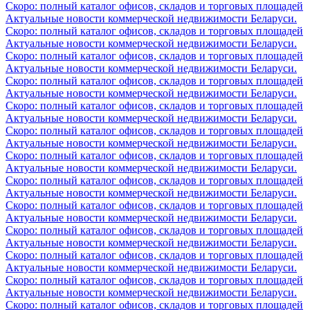
Скоро: полный каталог офисов, складов и торговых площадей
Актуальные новости коммерческой недвижимости Беларуси.
Скоро: полный каталог офисов, складов и торговых площадей
Актуальные новости коммерческой недвижимости Беларуси.
Скоро: полный каталог офисов, складов и торговых площадей
Актуальные новости коммерческой недвижимости Беларуси.
Скоро: полный каталог офисов, складов и торговых площадей
Актуальные новости коммерческой недвижимости Беларуси.
Скоро: полный каталог офисов, складов и торговых площадей
Актуальные новости коммерческой недвижимости Беларуси.
Скоро: полный каталог офисов, складов и торговых площадей
Актуальные новости коммерческой недвижимости Беларуси.
Скоро: полный каталог офисов, складов и торговых площадей
Актуальные новости коммерческой недвижимости Беларуси.
Скоро: полный каталог офисов, складов и торговых площадей
Актуальные новости коммерческой недвижимости Беларуси.
Скоро: полный каталог офисов, складов и торговых площадей
Актуальные новости коммерческой недвижимости Беларуси.
Скоро: полный каталог офисов, складов и торговых площадей
Актуальные новости коммерческой недвижимости Беларуси.
Скоро: полный каталог офисов, складов и торговых площадей
Актуальные новости коммерческой недвижимости Беларуси.
Скоро: полный каталог офисов, складов и торговых площадей
Актуальные новости коммерческой недвижимости Беларуси.
Скоро: полный каталог офисов, складов и торговых площадей