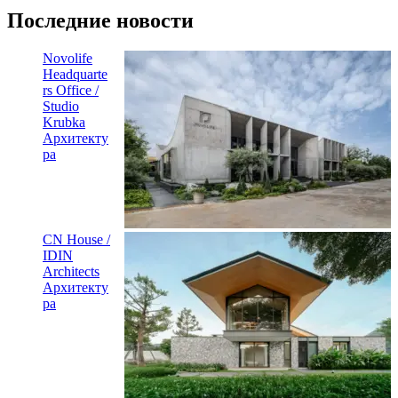
Последние новости
Novolife
Headquarte
rs Office /
Studio
Krubka
Архитекту
ра
CN House /
IDIN
Architects
Архитекту
ра