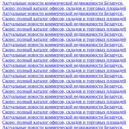
Актуальные новости коммерческой недвижимости Беларуси.
Скоро: полный каталог офисов, складов и торговых площадей
Актуальные новости коммерческой недвижимости Беларуси.
Скоро: полный каталог офисов, складов и торговых площадей
Актуальные новости коммерческой недвижимости Беларуси.
Скоро: полный каталог офисов, складов и торговых площадей
Актуальные новости коммерческой недвижимости Беларуси.
Скоро: полный каталог офисов, складов и торговых площадей
Актуальные новости коммерческой недвижимости Беларуси.
Скоро: полный каталог офисов, складов и торговых площадей
Актуальные новости коммерческой недвижимости Беларуси.
Скоро: полный каталог офисов, складов и торговых площадей
Актуальные новости коммерческой недвижимости Беларуси.
Скоро: полный каталог офисов, складов и торговых площадей
Актуальные новости коммерческой недвижимости Беларуси.
Скоро: полный каталог офисов, складов и торговых площадей
Актуальные новости коммерческой недвижимости Беларуси.
Скоро: полный каталог офисов, складов и торговых площадей
Актуальные новости коммерческой недвижимости Беларуси.
Скоро: полный каталог офисов, складов и торговых площадей
Актуальные новости коммерческой недвижимости Беларуси.
Скоро: полный каталог офисов, складов и торговых площадей
Актуальные новости коммерческой недвижимости Беларуси.
Скоро: полный каталог офисов, складов и торговых площадей
Актуальные новости коммерческой недвижимости Беларуси.