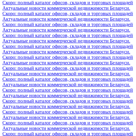
Скоро: полный каталог офисов, складов и торговых площадей
Актуальные новости коммерческой недвижимости Беларуси.
Скоро: полный каталог офисов, складов и торговых площадей
Актуальные новости коммерческой недвижимости Беларуси.
Скоро: полный каталог офисов, складов и торговых площадей
Актуальные новости коммерческой недвижимости Беларуси.
Скоро: полный каталог офисов, складов и торговых площадей
Актуальные новости коммерческой недвижимости Беларуси.
Скоро: полный каталог офисов, складов и торговых площадей
Актуальные новости коммерческой недвижимости Беларуси.
Скоро: полный каталог офисов, складов и торговых площадей
Актуальные новости коммерческой недвижимости Беларуси.
Скоро: полный каталог офисов, складов и торговых площадей
Актуальные новости коммерческой недвижимости Беларуси.
Скоро: полный каталог офисов, складов и торговых площадей
Актуальные новости коммерческой недвижимости Беларуси.
Скоро: полный каталог офисов, складов и торговых площадей
Актуальные новости коммерческой недвижимости Беларуси.
Скоро: полный каталог офисов, складов и торговых площадей
Актуальные новости коммерческой недвижимости Беларуси.
Скоро: полный каталог офисов, складов и торговых площадей
Актуальные новости коммерческой недвижимости Беларуси.
Скоро: полный каталог офисов, складов и торговых площадей
Актуальные новости коммерческой недвижимости Беларуси.
Скоро: полный каталог офисов, складов и торговых площадей