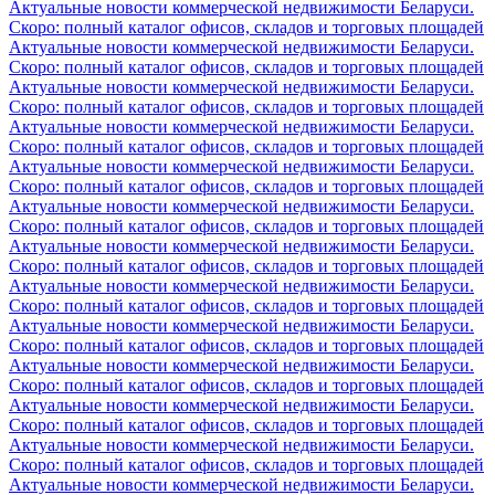
Актуальные новости коммерческой недвижимости Беларуси.
Скоро: полный каталог офисов, складов и торговых площадей
Актуальные новости коммерческой недвижимости Беларуси.
Скоро: полный каталог офисов, складов и торговых площадей
Актуальные новости коммерческой недвижимости Беларуси.
Скоро: полный каталог офисов, складов и торговых площадей
Актуальные новости коммерческой недвижимости Беларуси.
Скоро: полный каталог офисов, складов и торговых площадей
Актуальные новости коммерческой недвижимости Беларуси.
Скоро: полный каталог офисов, складов и торговых площадей
Актуальные новости коммерческой недвижимости Беларуси.
Скоро: полный каталог офисов, складов и торговых площадей
Актуальные новости коммерческой недвижимости Беларуси.
Скоро: полный каталог офисов, складов и торговых площадей
Актуальные новости коммерческой недвижимости Беларуси.
Скоро: полный каталог офисов, складов и торговых площадей
Актуальные новости коммерческой недвижимости Беларуси.
Скоро: полный каталог офисов, складов и торговых площадей
Актуальные новости коммерческой недвижимости Беларуси.
Скоро: полный каталог офисов, складов и торговых площадей
Актуальные новости коммерческой недвижимости Беларуси.
Скоро: полный каталог офисов, складов и торговых площадей
Актуальные новости коммерческой недвижимости Беларуси.
Скоро: полный каталог офисов, складов и торговых площадей
Актуальные новости коммерческой недвижимости Беларуси.