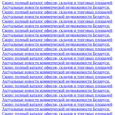
Скоро: полный каталог офисов, складов и торговых площадей
Актуальные новости коммерческой недвижимости Беларуси.
Скоро: полный каталог офисов, складов и торговых площадей
Актуальные новости коммерческой недвижимости Беларуси.
Скоро: полный каталог офисов, складов и торговых площадей
Актуальные новости коммерческой недвижимости Беларуси.
Скоро: полный каталог офисов, складов и торговых площадей
Актуальные новости коммерческой недвижимости Беларуси.
Скоро: полный каталог офисов, складов и торговых площадей
Актуальные новости коммерческой недвижимости Беларуси.
Скоро: полный каталог офисов, складов и торговых площадей
Актуальные новости коммерческой недвижимости Беларуси.
Скоро: полный каталог офисов, складов и торговых площадей
Актуальные новости коммерческой недвижимости Беларуси.
Скоро: полный каталог офисов, складов и торговых площадей
Актуальные новости коммерческой недвижимости Беларуси.
Скоро: полный каталог офисов, складов и торговых площадей
Актуальные новости коммерческой недвижимости Беларуси.
Скоро: полный каталог офисов, складов и торговых площадей
Актуальные новости коммерческой недвижимости Беларуси.
Скоро: полный каталог офисов, складов и торговых площадей
Актуальные новости коммерческой недвижимости Беларуси.
Скоро: полный каталог офисов, складов и торговых площадей
Актуальные новости коммерческой недвижимости Беларуси.
Скоро: полный каталог офисов, складов и торговых площадей