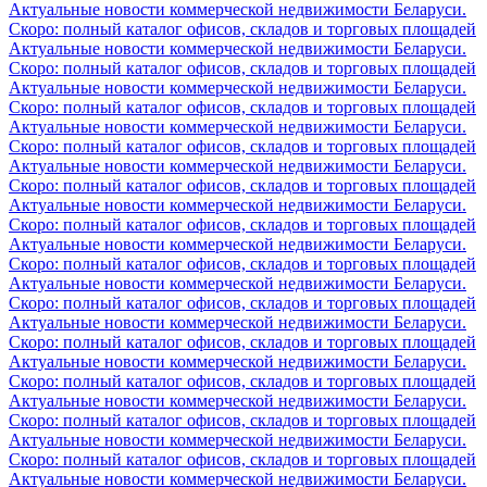
Актуальные новости коммерческой недвижимости Беларуси.
Скоро: полный каталог офисов, складов и торговых площадей
Актуальные новости коммерческой недвижимости Беларуси.
Скоро: полный каталог офисов, складов и торговых площадей
Актуальные новости коммерческой недвижимости Беларуси.
Скоро: полный каталог офисов, складов и торговых площадей
Актуальные новости коммерческой недвижимости Беларуси.
Скоро: полный каталог офисов, складов и торговых площадей
Актуальные новости коммерческой недвижимости Беларуси.
Скоро: полный каталог офисов, складов и торговых площадей
Актуальные новости коммерческой недвижимости Беларуси.
Скоро: полный каталог офисов, складов и торговых площадей
Актуальные новости коммерческой недвижимости Беларуси.
Скоро: полный каталог офисов, складов и торговых площадей
Актуальные новости коммерческой недвижимости Беларуси.
Скоро: полный каталог офисов, складов и торговых площадей
Актуальные новости коммерческой недвижимости Беларуси.
Скоро: полный каталог офисов, складов и торговых площадей
Актуальные новости коммерческой недвижимости Беларуси.
Скоро: полный каталог офисов, складов и торговых площадей
Актуальные новости коммерческой недвижимости Беларуси.
Скоро: полный каталог офисов, складов и торговых площадей
Актуальные новости коммерческой недвижимости Беларуси.
Скоро: полный каталог офисов, складов и торговых площадей
Актуальные новости коммерческой недвижимости Беларуси.