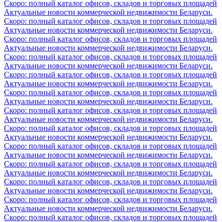
Скоро: полный каталог офисов, складов и торговых площадей
Актуальные новости коммерческой недвижимости Беларуси.
Скоро: полный каталог офисов, складов и торговых площадей
Актуальные новости коммерческой недвижимости Беларуси.
Скоро: полный каталог офисов, складов и торговых площадей
Актуальные новости коммерческой недвижимости Беларуси.
Скоро: полный каталог офисов, складов и торговых площадей
Актуальные новости коммерческой недвижимости Беларуси.
Скоро: полный каталог офисов, складов и торговых площадей
Актуальные новости коммерческой недвижимости Беларуси.
Скоро: полный каталог офисов, складов и торговых площадей
Актуальные новости коммерческой недвижимости Беларуси.
Скоро: полный каталог офисов, складов и торговых площадей
Актуальные новости коммерческой недвижимости Беларуси.
Скоро: полный каталог офисов, складов и торговых площадей
Актуальные новости коммерческой недвижимости Беларуси.
Скоро: полный каталог офисов, складов и торговых площадей
Актуальные новости коммерческой недвижимости Беларуси.
Скоро: полный каталог офисов, складов и торговых площадей
Актуальные новости коммерческой недвижимости Беларуси.
Скоро: полный каталог офисов, складов и торговых площадей
Актуальные новости коммерческой недвижимости Беларуси.
Скоро: полный каталог офисов, складов и торговых площадей
Актуальные новости коммерческой недвижимости Беларуси.
Скоро: полный каталог офисов, складов и торговых площадей