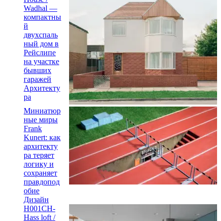
Wadhal —
компактны
й
двухспаль
ный дом в
Рейслипе
на участке
бывших
гаражей
Архитекту
ра
Миниатюр
ные миры
Frank
Kunert: как
архитекту
ра теряет
логику и
сохраняет
правдопод
обие
Дизайн
H001CH-
Hass loft /