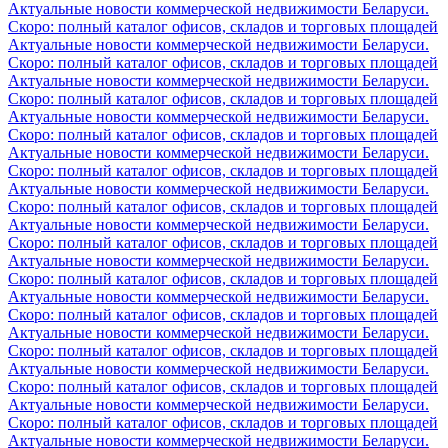
Актуальные новости коммерческой недвижимости Беларуси.
Скоро: полный каталог офисов, складов и торговых площадей
Актуальные новости коммерческой недвижимости Беларуси.
Скоро: полный каталог офисов, складов и торговых площадей
Актуальные новости коммерческой недвижимости Беларуси.
Скоро: полный каталог офисов, складов и торговых площадей
Актуальные новости коммерческой недвижимости Беларуси.
Скоро: полный каталог офисов, складов и торговых площадей
Актуальные новости коммерческой недвижимости Беларуси.
Скоро: полный каталог офисов, складов и торговых площадей
Актуальные новости коммерческой недвижимости Беларуси.
Скоро: полный каталог офисов, складов и торговых площадей
Актуальные новости коммерческой недвижимости Беларуси.
Скоро: полный каталог офисов, складов и торговых площадей
Актуальные новости коммерческой недвижимости Беларуси.
Скоро: полный каталог офисов, складов и торговых площадей
Актуальные новости коммерческой недвижимости Беларуси.
Скоро: полный каталог офисов, складов и торговых площадей
Актуальные новости коммерческой недвижимости Беларуси.
Скоро: полный каталог офисов, складов и торговых площадей
Актуальные новости коммерческой недвижимости Беларуси.
Скоро: полный каталог офисов, складов и торговых площадей
Актуальные новости коммерческой недвижимости Беларуси.
Скоро: полный каталог офисов, складов и торговых площадей
Актуальные новости коммерческой недвижимости Беларуси.