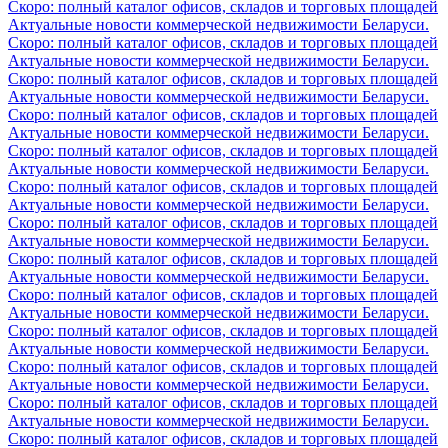
Скоро: полный каталог офисов, складов и торговых площадей
Актуальные новости коммерческой недвижимости Беларуси.
Скоро: полный каталог офисов, складов и торговых площадей
Актуальные новости коммерческой недвижимости Беларуси.
Скоро: полный каталог офисов, складов и торговых площадей
Актуальные новости коммерческой недвижимости Беларуси.
Скоро: полный каталог офисов, складов и торговых площадей
Актуальные новости коммерческой недвижимости Беларуси.
Скоро: полный каталог офисов, складов и торговых площадей
Актуальные новости коммерческой недвижимости Беларуси.
Скоро: полный каталог офисов, складов и торговых площадей
Актуальные новости коммерческой недвижимости Беларуси.
Скоро: полный каталог офисов, складов и торговых площадей
Актуальные новости коммерческой недвижимости Беларуси.
Скоро: полный каталог офисов, складов и торговых площадей
Актуальные новости коммерческой недвижимости Беларуси.
Скоро: полный каталог офисов, складов и торговых площадей
Актуальные новости коммерческой недвижимости Беларуси.
Скоро: полный каталог офисов, складов и торговых площадей
Актуальные новости коммерческой недвижимости Беларуси.
Скоро: полный каталог офисов, складов и торговых площадей
Актуальные новости коммерческой недвижимости Беларуси.
Скоро: полный каталог офисов, складов и торговых площадей
Актуальные новости коммерческой недвижимости Беларуси.
Скоро: полный каталог офисов, складов и торговых площадей