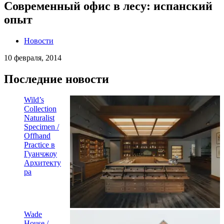
Современный офис в лесу: испанский
опыт
Новости
10 февраля, 2014
Последние новости
Wild’s
Collection
Naturalist
Specimen /
Offhand
Practice в
Гуанчжоу
Архитекту
ра
Wade
House /