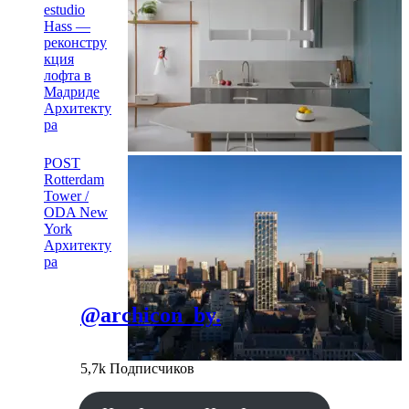
estudio
Hass —
реконстру
кция
лофта в
Мадриде
Архитекту
ра
POST
Rotterdam
Tower /
ODA New
York
Архитекту
ра
@archicon_by.
5,7k Подписчиков