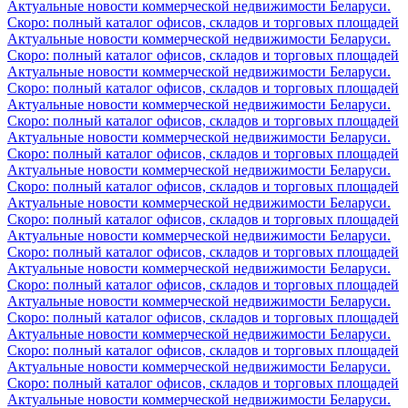
Актуальные новости коммерческой недвижимости Беларуси.
Скоро: полный каталог офисов, складов и торговых площадей
Актуальные новости коммерческой недвижимости Беларуси.
Скоро: полный каталог офисов, складов и торговых площадей
Актуальные новости коммерческой недвижимости Беларуси.
Скоро: полный каталог офисов, складов и торговых площадей
Актуальные новости коммерческой недвижимости Беларуси.
Скоро: полный каталог офисов, складов и торговых площадей
Актуальные новости коммерческой недвижимости Беларуси.
Скоро: полный каталог офисов, складов и торговых площадей
Актуальные новости коммерческой недвижимости Беларуси.
Скоро: полный каталог офисов, складов и торговых площадей
Актуальные новости коммерческой недвижимости Беларуси.
Скоро: полный каталог офисов, складов и торговых площадей
Актуальные новости коммерческой недвижимости Беларуси.
Скоро: полный каталог офисов, складов и торговых площадей
Актуальные новости коммерческой недвижимости Беларуси.
Скоро: полный каталог офисов, складов и торговых площадей
Актуальные новости коммерческой недвижимости Беларуси.
Скоро: полный каталог офисов, складов и торговых площадей
Актуальные новости коммерческой недвижимости Беларуси.
Скоро: полный каталог офисов, складов и торговых площадей
Актуальные новости коммерческой недвижимости Беларуси.
Скоро: полный каталог офисов, складов и торговых площадей
Актуальные новости коммерческой недвижимости Беларуси.