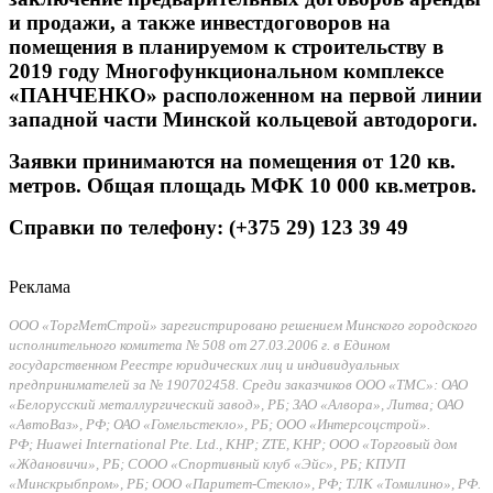
и продажи, а также инвестдоговоров на
помещения в планируемом к строительству в
2019 году Многофункциональном комплексе
«ПАНЧЕНКО» расположенном на первой линии
западной части Минской кольцевой автодороги.
Заявки принимаются на помещения от 120 кв.
метров. Общая площадь МФК 10 000 кв.метров.
Справки по телефону: (+375 29) 123 39 49
Реклама
ООО «ТоргМетСтрой» зарегистрировано решением Минского городского
исполнительного комитета № 508 от 27.03.2006 г. в Едином
государственном Реестре юридических лиц и индивидуальных
предпринимателей за № 190702458. Среди заказчиков ООО «ТМС»: ОАО
«Белорусский металлургический завод», РБ; ЗАО «Алвора», Литва; ОАО
«АвтоВаз», РФ; ОАО «Гомельстекло», РБ; ООО «Интерсоцстрой».
РФ; Huawei International Pte. Ltd., КНР; ZTE, КНР; ООО «Торговый дом
«Ждановичи», РБ; СООО «Спортивный клуб «Эйс», РБ; КПУП
«Минскрыбпром», РБ; ООО «Паритет-Стекло», РФ; ТЛК «Томилино», РФ.