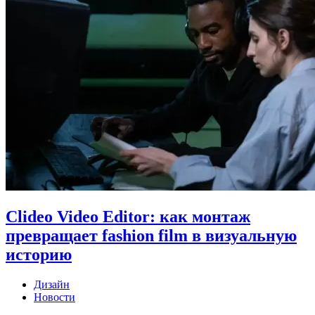
Clideo Video Editor: как монтаж
превращает fashion film в визуальную
историю
Дизайн
Новости