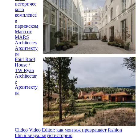
историчес
кого
комплекса
в
парижском
Марэ от
MARS
Architectes
Архитекту
ра
Four Roof
House /
TW Ryan
Architectur
e
Архитекту
ра
Clideo Video Editor: как монтаж превращает fashion
film в визуальную историю