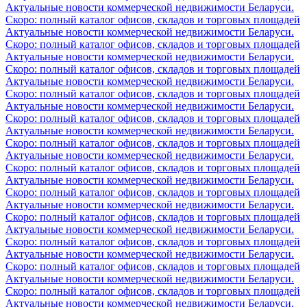
Актуальные новости коммерческой недвижимости Беларуси.
Скоро: полный каталог офисов, складов и торговых площадей
Актуальные новости коммерческой недвижимости Беларуси.
Скоро: полный каталог офисов, складов и торговых площадей
Актуальные новости коммерческой недвижимости Беларуси.
Скоро: полный каталог офисов, складов и торговых площадей
Актуальные новости коммерческой недвижимости Беларуси.
Скоро: полный каталог офисов, складов и торговых площадей
Актуальные новости коммерческой недвижимости Беларуси.
Скоро: полный каталог офисов, складов и торговых площадей
Актуальные новости коммерческой недвижимости Беларуси.
Скоро: полный каталог офисов, складов и торговых площадей
Актуальные новости коммерческой недвижимости Беларуси.
Скоро: полный каталог офисов, складов и торговых площадей
Актуальные новости коммерческой недвижимости Беларуси.
Скоро: полный каталог офисов, складов и торговых площадей
Актуальные новости коммерческой недвижимости Беларуси.
Скоро: полный каталог офисов, складов и торговых площадей
Актуальные новости коммерческой недвижимости Беларуси.
Скоро: полный каталог офисов, складов и торговых площадей
Актуальные новости коммерческой недвижимости Беларуси.
Скоро: полный каталог офисов, складов и торговых площадей
Актуальные новости коммерческой недвижимости Беларуси.
Скоро: полный каталог офисов, складов и торговых площадей
Актуальные новости коммерческой недвижимости Беларуси.