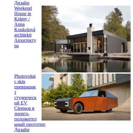
Дизайн
Weekend
House in
Krámy /
Anna
Koukolová
architekti
Архитекту
ра
Photovoltai
c skin
превращае
т
студенческ
ий EV
Clemson в
энерго-
положител
ьный прототип
Дизайн