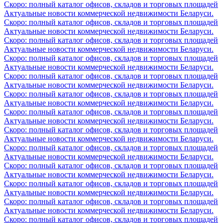
Скоро: полный каталог офисов, складов и торговых площадей
Актуальные новости коммерческой недвижимости Беларуси.
Скоро: полный каталог офисов, складов и торговых площадей
Актуальные новости коммерческой недвижимости Беларуси.
Скоро: полный каталог офисов, складов и торговых площадей
Актуальные новости коммерческой недвижимости Беларуси.
Скоро: полный каталог офисов, складов и торговых площадей
Актуальные новости коммерческой недвижимости Беларуси.
Скоро: полный каталог офисов, складов и торговых площадей
Актуальные новости коммерческой недвижимости Беларуси.
Скоро: полный каталог офисов, складов и торговых площадей
Актуальные новости коммерческой недвижимости Беларуси.
Скоро: полный каталог офисов, складов и торговых площадей
Актуальные новости коммерческой недвижимости Беларуси.
Скоро: полный каталог офисов, складов и торговых площадей
Актуальные новости коммерческой недвижимости Беларуси.
Скоро: полный каталог офисов, складов и торговых площадей
Актуальные новости коммерческой недвижимости Беларуси.
Скоро: полный каталог офисов, складов и торговых площадей
Актуальные новости коммерческой недвижимости Беларуси.
Скоро: полный каталог офисов, складов и торговых площадей
Актуальные новости коммерческой недвижимости Беларуси.
Скоро: полный каталог офисов, складов и торговых площадей
Актуальные новости коммерческой недвижимости Беларуси.
Скоро: полный каталог офисов, складов и торговых площадей