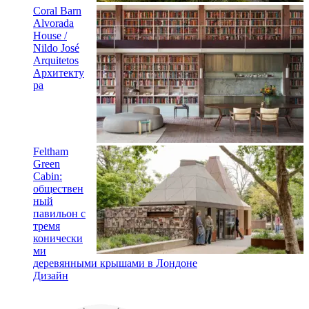
Coral Barn
Alvorada
House /
Nildo José
Arquitetos
Архитекту
ра
Feltham
Green
Cabin:
обществен
ный
павильон с
тремя
конически
ми
деревянными крышами в Лондоне
Дизайн