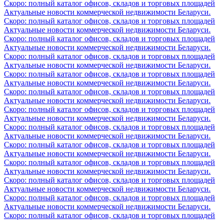
Скоро: полный каталог офисов, складов и торговых площадей
Актуальные новости коммерческой недвижимости Беларуси.
Скоро: полный каталог офисов, складов и торговых площадей
Актуальные новости коммерческой недвижимости Беларуси.
Скоро: полный каталог офисов, складов и торговых площадей
Актуальные новости коммерческой недвижимости Беларуси.
Скоро: полный каталог офисов, складов и торговых площадей
Актуальные новости коммерческой недвижимости Беларуси.
Скоро: полный каталог офисов, складов и торговых площадей
Актуальные новости коммерческой недвижимости Беларуси.
Скоро: полный каталог офисов, складов и торговых площадей
Актуальные новости коммерческой недвижимости Беларуси.
Скоро: полный каталог офисов, складов и торговых площадей
Актуальные новости коммерческой недвижимости Беларуси.
Скоро: полный каталог офисов, складов и торговых площадей
Актуальные новости коммерческой недвижимости Беларуси.
Скоро: полный каталог офисов, складов и торговых площадей
Актуальные новости коммерческой недвижимости Беларуси.
Скоро: полный каталог офисов, складов и торговых площадей
Актуальные новости коммерческой недвижимости Беларуси.
Скоро: полный каталог офисов, складов и торговых площадей
Актуальные новости коммерческой недвижимости Беларуси.
Скоро: полный каталог офисов, складов и торговых площадей
Актуальные новости коммерческой недвижимости Беларуси.
Скоро: полный каталог офисов, складов и торговых площадей