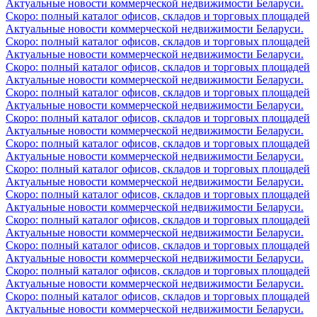
Актуальные новости коммерческой недвижимости Беларуси.
Скоро: полный каталог офисов, складов и торговых площадей
Актуальные новости коммерческой недвижимости Беларуси.
Скоро: полный каталог офисов, складов и торговых площадей
Актуальные новости коммерческой недвижимости Беларуси.
Скоро: полный каталог офисов, складов и торговых площадей
Актуальные новости коммерческой недвижимости Беларуси.
Скоро: полный каталог офисов, складов и торговых площадей
Актуальные новости коммерческой недвижимости Беларуси.
Скоро: полный каталог офисов, складов и торговых площадей
Актуальные новости коммерческой недвижимости Беларуси.
Скоро: полный каталог офисов, складов и торговых площадей
Актуальные новости коммерческой недвижимости Беларуси.
Скоро: полный каталог офисов, складов и торговых площадей
Актуальные новости коммерческой недвижимости Беларуси.
Скоро: полный каталог офисов, складов и торговых площадей
Актуальные новости коммерческой недвижимости Беларуси.
Скоро: полный каталог офисов, складов и торговых площадей
Актуальные новости коммерческой недвижимости Беларуси.
Скоро: полный каталог офисов, складов и торговых площадей
Актуальные новости коммерческой недвижимости Беларуси.
Скоро: полный каталог офисов, складов и торговых площадей
Актуальные новости коммерческой недвижимости Беларуси.
Скоро: полный каталог офисов, складов и торговых площадей
Актуальные новости коммерческой недвижимости Беларуси.