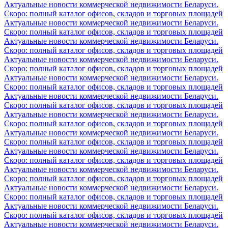
Актуальные новости коммерческой недвижимости Беларуси.
Скоро: полный каталог офисов, складов и торговых площадей
Актуальные новости коммерческой недвижимости Беларуси.
Скоро: полный каталог офисов, складов и торговых площадей
Актуальные новости коммерческой недвижимости Беларуси.
Скоро: полный каталог офисов, складов и торговых площадей
Актуальные новости коммерческой недвижимости Беларуси.
Скоро: полный каталог офисов, складов и торговых площадей
Актуальные новости коммерческой недвижимости Беларуси.
Скоро: полный каталог офисов, складов и торговых площадей
Актуальные новости коммерческой недвижимости Беларуси.
Скоро: полный каталог офисов, складов и торговых площадей
Актуальные новости коммерческой недвижимости Беларуси.
Скоро: полный каталог офисов, складов и торговых площадей
Актуальные новости коммерческой недвижимости Беларуси.
Скоро: полный каталог офисов, складов и торговых площадей
Актуальные новости коммерческой недвижимости Беларуси.
Скоро: полный каталог офисов, складов и торговых площадей
Актуальные новости коммерческой недвижимости Беларуси.
Скоро: полный каталог офисов, складов и торговых площадей
Актуальные новости коммерческой недвижимости Беларуси.
Скоро: полный каталог офисов, складов и торговых площадей
Актуальные новости коммерческой недвижимости Беларуси.
Скоро: полный каталог офисов, складов и торговых площадей
Актуальные новости коммерческой недвижимости Беларуси.