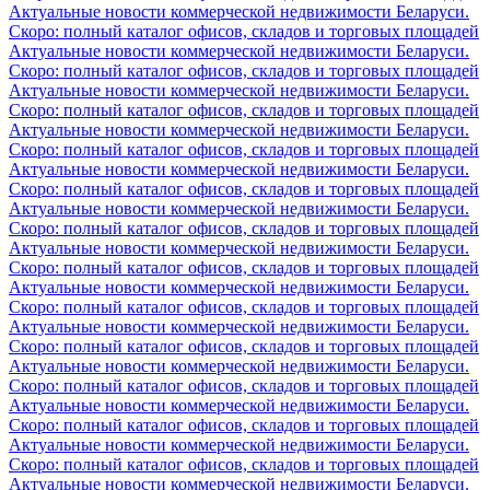
Актуальные новости коммерческой недвижимости Беларуси.
Скоро: полный каталог офисов, складов и торговых площадей
Актуальные новости коммерческой недвижимости Беларуси.
Скоро: полный каталог офисов, складов и торговых площадей
Актуальные новости коммерческой недвижимости Беларуси.
Скоро: полный каталог офисов, складов и торговых площадей
Актуальные новости коммерческой недвижимости Беларуси.
Скоро: полный каталог офисов, складов и торговых площадей
Актуальные новости коммерческой недвижимости Беларуси.
Скоро: полный каталог офисов, складов и торговых площадей
Актуальные новости коммерческой недвижимости Беларуси.
Скоро: полный каталог офисов, складов и торговых площадей
Актуальные новости коммерческой недвижимости Беларуси.
Скоро: полный каталог офисов, складов и торговых площадей
Актуальные новости коммерческой недвижимости Беларуси.
Скоро: полный каталог офисов, складов и торговых площадей
Актуальные новости коммерческой недвижимости Беларуси.
Скоро: полный каталог офисов, складов и торговых площадей
Актуальные новости коммерческой недвижимости Беларуси.
Скоро: полный каталог офисов, складов и торговых площадей
Актуальные новости коммерческой недвижимости Беларуси.
Скоро: полный каталог офисов, складов и торговых площадей
Актуальные новости коммерческой недвижимости Беларуси.
Скоро: полный каталог офисов, складов и торговых площадей
Актуальные новости коммерческой недвижимости Беларуси.