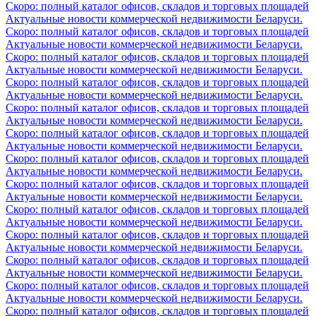
Скоро: полный каталог офисов, складов и торговых площадей
Актуальные новости коммерческой недвижимости Беларуси.
Скоро: полный каталог офисов, складов и торговых площадей
Актуальные новости коммерческой недвижимости Беларуси.
Скоро: полный каталог офисов, складов и торговых площадей
Актуальные новости коммерческой недвижимости Беларуси.
Скоро: полный каталог офисов, складов и торговых площадей
Актуальные новости коммерческой недвижимости Беларуси.
Скоро: полный каталог офисов, складов и торговых площадей
Актуальные новости коммерческой недвижимости Беларуси.
Скоро: полный каталог офисов, складов и торговых площадей
Актуальные новости коммерческой недвижимости Беларуси.
Скоро: полный каталог офисов, складов и торговых площадей
Актуальные новости коммерческой недвижимости Беларуси.
Скоро: полный каталог офисов, складов и торговых площадей
Актуальные новости коммерческой недвижимости Беларуси.
Скоро: полный каталог офисов, складов и торговых площадей
Актуальные новости коммерческой недвижимости Беларуси.
Скоро: полный каталог офисов, складов и торговых площадей
Актуальные новости коммерческой недвижимости Беларуси.
Скоро: полный каталог офисов, складов и торговых площадей
Актуальные новости коммерческой недвижимости Беларуси.
Скоро: полный каталог офисов, складов и торговых площадей
Актуальные новости коммерческой недвижимости Беларуси.
Скоро: полный каталог офисов, складов и торговых площадей