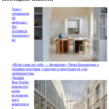
Дом с
отражающ
ей
мебелью /
Set
Architects
Архитекту
ра
«Игра сама по себе — функция»: Люка Боскардин о
дизайне игрушек, городов и пространств для
любопытства
Дизайн
Rue Pavée:
реконстру
кция
историчес
кого
комплекса
в