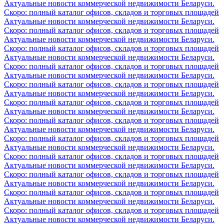
Актуальные новости коммерческой недвижимости Беларуси.
Скоро: полный каталог офисов, складов и торговых площадей
Актуальные новости коммерческой недвижимости Беларуси.
Скоро: полный каталог офисов, складов и торговых площадей
Актуальные новости коммерческой недвижимости Беларуси.
Скоро: полный каталог офисов, складов и торговых площадей
Актуальные новости коммерческой недвижимости Беларуси.
Скоро: полный каталог офисов, складов и торговых площадей
Актуальные новости коммерческой недвижимости Беларуси.
Скоро: полный каталог офисов, складов и торговых площадей
Актуальные новости коммерческой недвижимости Беларуси.
Скоро: полный каталог офисов, складов и торговых площадей
Актуальные новости коммерческой недвижимости Беларуси.
Скоро: полный каталог офисов, складов и торговых площадей
Актуальные новости коммерческой недвижимости Беларуси.
Скоро: полный каталог офисов, складов и торговых площадей
Актуальные новости коммерческой недвижимости Беларуси.
Скоро: полный каталог офисов, складов и торговых площадей
Актуальные новости коммерческой недвижимости Беларуси.
Скоро: полный каталог офисов, складов и торговых площадей
Актуальные новости коммерческой недвижимости Беларуси.
Скоро: полный каталог офисов, складов и торговых площадей
Актуальные новости коммерческой недвижимости Беларуси.
Скоро: полный каталог офисов, складов и торговых площадей
Актуальные новости коммерческой недвижимости Беларуси.