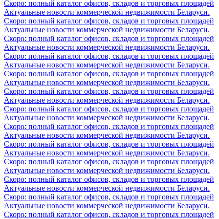
Скоро: полный каталог офисов, складов и торговых площадей
Актуальные новости коммерческой недвижимости Беларуси.
Скоро: полный каталог офисов, складов и торговых площадей
Актуальные новости коммерческой недвижимости Беларуси.
Скоро: полный каталог офисов, складов и торговых площадей
Актуальные новости коммерческой недвижимости Беларуси.
Скоро: полный каталог офисов, складов и торговых площадей
Актуальные новости коммерческой недвижимости Беларуси.
Скоро: полный каталог офисов, складов и торговых площадей
Актуальные новости коммерческой недвижимости Беларуси.
Скоро: полный каталог офисов, складов и торговых площадей
Актуальные новости коммерческой недвижимости Беларуси.
Скоро: полный каталог офисов, складов и торговых площадей
Актуальные новости коммерческой недвижимости Беларуси.
Скоро: полный каталог офисов, складов и торговых площадей
Актуальные новости коммерческой недвижимости Беларуси.
Скоро: полный каталог офисов, складов и торговых площадей
Актуальные новости коммерческой недвижимости Беларуси.
Скоро: полный каталог офисов, складов и торговых площадей
Актуальные новости коммерческой недвижимости Беларуси.
Скоро: полный каталог офисов, складов и торговых площадей
Актуальные новости коммерческой недвижимости Беларуси.
Скоро: полный каталог офисов, складов и торговых площадей
Актуальные новости коммерческой недвижимости Беларуси.
Скоро: полный каталог офисов, складов и торговых площадей