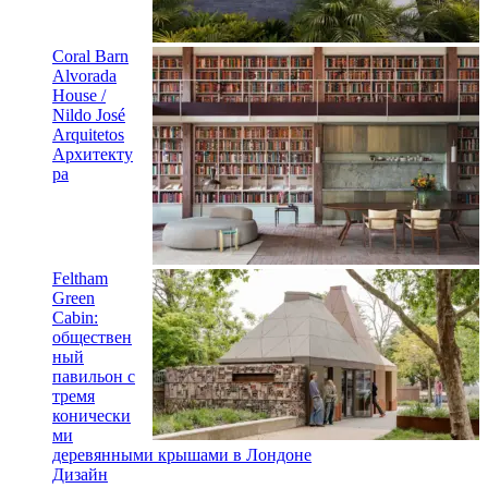
Coral Barn
Alvorada
House /
Nildo José
Arquitetos
Архитекту
ра
Feltham
Green
Cabin:
обществен
ный
павильон с
тремя
конически
ми
деревянными крышами в Лондоне
Дизайн