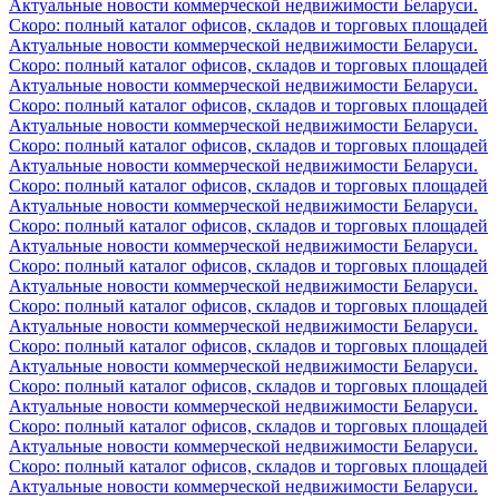
Актуальные новости коммерческой недвижимости Беларуси.
Скоро: полный каталог офисов, складов и торговых площадей
Актуальные новости коммерческой недвижимости Беларуси.
Скоро: полный каталог офисов, складов и торговых площадей
Актуальные новости коммерческой недвижимости Беларуси.
Скоро: полный каталог офисов, складов и торговых площадей
Актуальные новости коммерческой недвижимости Беларуси.
Скоро: полный каталог офисов, складов и торговых площадей
Актуальные новости коммерческой недвижимости Беларуси.
Скоро: полный каталог офисов, складов и торговых площадей
Актуальные новости коммерческой недвижимости Беларуси.
Скоро: полный каталог офисов, складов и торговых площадей
Актуальные новости коммерческой недвижимости Беларуси.
Скоро: полный каталог офисов, складов и торговых площадей
Актуальные новости коммерческой недвижимости Беларуси.
Скоро: полный каталог офисов, складов и торговых площадей
Актуальные новости коммерческой недвижимости Беларуси.
Скоро: полный каталог офисов, складов и торговых площадей
Актуальные новости коммерческой недвижимости Беларуси.
Скоро: полный каталог офисов, складов и торговых площадей
Актуальные новости коммерческой недвижимости Беларуси.
Скоро: полный каталог офисов, складов и торговых площадей
Актуальные новости коммерческой недвижимости Беларуси.
Скоро: полный каталог офисов, складов и торговых площадей
Актуальные новости коммерческой недвижимости Беларуси.