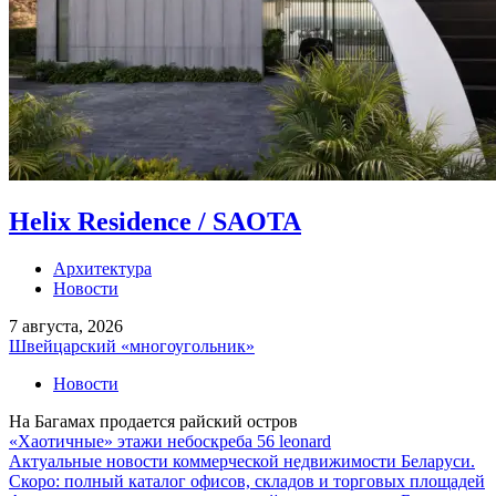
Helix Residence / SAOTA
Архитектура
Новости
7 августа, 2026
Швейцарский «многоугольник»
Новости
На Багамах продается райский остров
«Хаотичные» этажи небоскреба 56 leonard
Актуальные новости коммерческой недвижимости Беларуси.
Скоро: полный каталог офисов, складов и торговых площадей