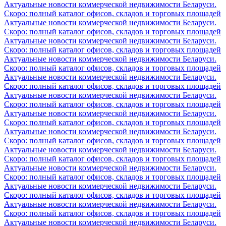
Актуальные новости коммерческой недвижимости Беларуси.
Скоро: полный каталог офисов, складов и торговых площадей
Актуальные новости коммерческой недвижимости Беларуси.
Скоро: полный каталог офисов, складов и торговых площадей
Актуальные новости коммерческой недвижимости Беларуси.
Скоро: полный каталог офисов, складов и торговых площадей
Актуальные новости коммерческой недвижимости Беларуси.
Скоро: полный каталог офисов, складов и торговых площадей
Актуальные новости коммерческой недвижимости Беларуси.
Скоро: полный каталог офисов, складов и торговых площадей
Актуальные новости коммерческой недвижимости Беларуси.
Скоро: полный каталог офисов, складов и торговых площадей
Актуальные новости коммерческой недвижимости Беларуси.
Скоро: полный каталог офисов, складов и торговых площадей
Актуальные новости коммерческой недвижимости Беларуси.
Скоро: полный каталог офисов, складов и торговых площадей
Актуальные новости коммерческой недвижимости Беларуси.
Скоро: полный каталог офисов, складов и торговых площадей
Актуальные новости коммерческой недвижимости Беларуси.
Скоро: полный каталог офисов, складов и торговых площадей
Актуальные новости коммерческой недвижимости Беларуси.
Скоро: полный каталог офисов, складов и торговых площадей
Актуальные новости коммерческой недвижимости Беларуси.
Скоро: полный каталог офисов, складов и торговых площадей
Актуальные новости коммерческой недвижимости Беларуси.