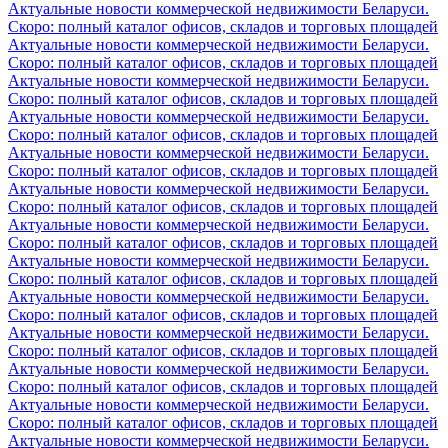
Актуальные новости коммерческой недвижимости Беларуси.
Скоро: полный каталог офисов, складов и торговых площадей
Актуальные новости коммерческой недвижимости Беларуси.
Скоро: полный каталог офисов, складов и торговых площадей
Актуальные новости коммерческой недвижимости Беларуси.
Скоро: полный каталог офисов, складов и торговых площадей
Актуальные новости коммерческой недвижимости Беларуси.
Скоро: полный каталог офисов, складов и торговых площадей
Актуальные новости коммерческой недвижимости Беларуси.
Скоро: полный каталог офисов, складов и торговых площадей
Актуальные новости коммерческой недвижимости Беларуси.
Скоро: полный каталог офисов, складов и торговых площадей
Актуальные новости коммерческой недвижимости Беларуси.
Скоро: полный каталог офисов, складов и торговых площадей
Актуальные новости коммерческой недвижимости Беларуси.
Скоро: полный каталог офисов, складов и торговых площадей
Актуальные новости коммерческой недвижимости Беларуси.
Скоро: полный каталог офисов, складов и торговых площадей
Актуальные новости коммерческой недвижимости Беларуси.
Скоро: полный каталог офисов, складов и торговых площадей
Актуальные новости коммерческой недвижимости Беларуси.
Скоро: полный каталог офисов, складов и торговых площадей
Актуальные новости коммерческой недвижимости Беларуси.
Скоро: полный каталог офисов, складов и торговых площадей
Актуальные новости коммерческой недвижимости Беларуси.