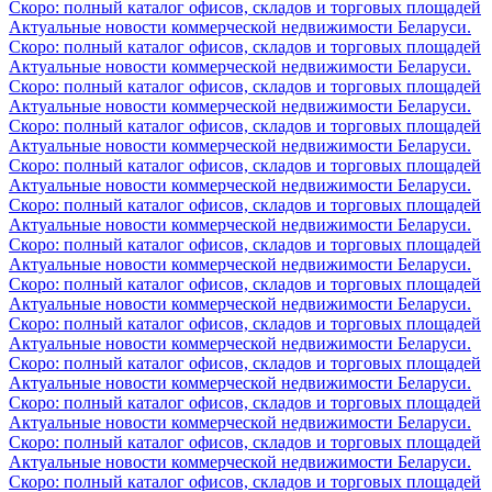
Скоро: полный каталог офисов, складов и торговых площадей
Актуальные новости коммерческой недвижимости Беларуси.
Скоро: полный каталог офисов, складов и торговых площадей
Актуальные новости коммерческой недвижимости Беларуси.
Скоро: полный каталог офисов, складов и торговых площадей
Актуальные новости коммерческой недвижимости Беларуси.
Скоро: полный каталог офисов, складов и торговых площадей
Актуальные новости коммерческой недвижимости Беларуси.
Скоро: полный каталог офисов, складов и торговых площадей
Актуальные новости коммерческой недвижимости Беларуси.
Скоро: полный каталог офисов, складов и торговых площадей
Актуальные новости коммерческой недвижимости Беларуси.
Скоро: полный каталог офисов, складов и торговых площадей
Актуальные новости коммерческой недвижимости Беларуси.
Скоро: полный каталог офисов, складов и торговых площадей
Актуальные новости коммерческой недвижимости Беларуси.
Скоро: полный каталог офисов, складов и торговых площадей
Актуальные новости коммерческой недвижимости Беларуси.
Скоро: полный каталог офисов, складов и торговых площадей
Актуальные новости коммерческой недвижимости Беларуси.
Скоро: полный каталог офисов, складов и торговых площадей
Актуальные новости коммерческой недвижимости Беларуси.
Скоро: полный каталог офисов, складов и торговых площадей
Актуальные новости коммерческой недвижимости Беларуси.
Скоро: полный каталог офисов, складов и торговых площадей