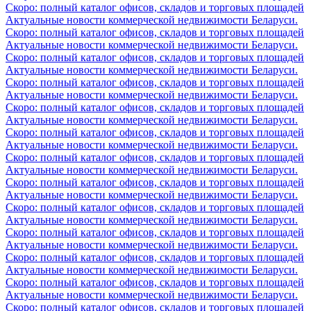
Скоро: полный каталог офисов, складов и торговых площадей
Актуальные новости коммерческой недвижимости Беларуси.
Скоро: полный каталог офисов, складов и торговых площадей
Актуальные новости коммерческой недвижимости Беларуси.
Скоро: полный каталог офисов, складов и торговых площадей
Актуальные новости коммерческой недвижимости Беларуси.
Скоро: полный каталог офисов, складов и торговых площадей
Актуальные новости коммерческой недвижимости Беларуси.
Скоро: полный каталог офисов, складов и торговых площадей
Актуальные новости коммерческой недвижимости Беларуси.
Скоро: полный каталог офисов, складов и торговых площадей
Актуальные новости коммерческой недвижимости Беларуси.
Скоро: полный каталог офисов, складов и торговых площадей
Актуальные новости коммерческой недвижимости Беларуси.
Скоро: полный каталог офисов, складов и торговых площадей
Актуальные новости коммерческой недвижимости Беларуси.
Скоро: полный каталог офисов, складов и торговых площадей
Актуальные новости коммерческой недвижимости Беларуси.
Скоро: полный каталог офисов, складов и торговых площадей
Актуальные новости коммерческой недвижимости Беларуси.
Скоро: полный каталог офисов, складов и торговых площадей
Актуальные новости коммерческой недвижимости Беларуси.
Скоро: полный каталог офисов, складов и торговых площадей
Актуальные новости коммерческой недвижимости Беларуси.
Скоро: полный каталог офисов, складов и торговых площадей