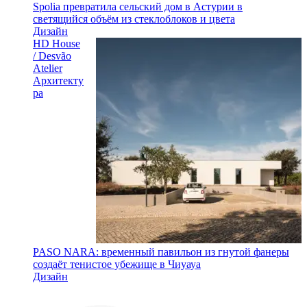
Spolia превратила сельский дом в Астурии в
светящийся объём из стеклоблоков и цвета
Дизайн
HD House
/ Desvão
Atelier
Архитекту
ра
PASO NARA: временный павильон из гнутой фанеры
создаёт тенистое убежище в Чиуауа
Дизайн