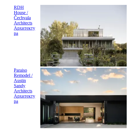
RDH
House /
Čechvala
Architects
Архитекту
ра
Paraiso
Remodel /
Austin
Sandy
Architects
Архитекту
ра