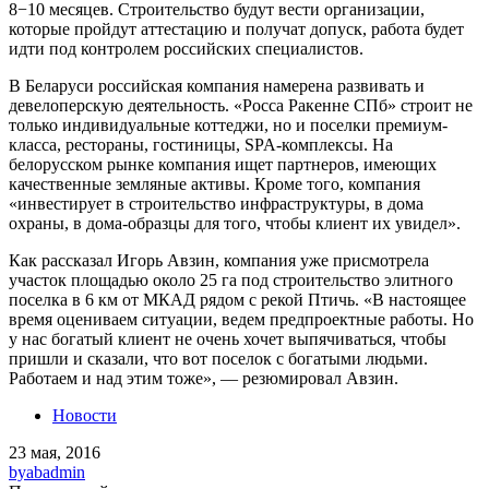
8−10 месяцев. Строительство будут вести организации,
которые пройдут аттестацию и получат допуск, работа будет
идти под контролем российских специалистов.
В Беларуси российская компания намерена развивать и
девелоперскую деятельность. «Росса Ракенне СПб» строит не
только индивидуальные коттеджи, но и поселки премиум-
класса, рестораны, гостиницы, SPA-комплексы. На
белорусском рынке компания ищет партнеров, имеющих
качественные земляные активы. Кроме того, компания
«инвестирует в строительство инфраструктуры, в дома
охраны, в дома-образцы для того, чтобы клиент их увидел».
Как рассказал Игорь Авзин, компания уже присмотрела
участок площадью около 25 га под строительство элитного
поселка в 6 км от МКАД рядом с рекой Птичь. «В настоящее
время оцениваем ситуации, ведем предпроектные работы. Но
у нас богатый клиент не очень хочет выпячиваться, чтобы
пришли и сказали, что вот поселок с богатыми людьми.
Работаем и над этим тоже», — резюмировал Авзин.
Новости
23 мая, 2016
by
abadmin