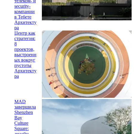
телеком- и
security-
компании
в Тебете
Архитекту
ра
Центр как
стратегия:
8
проектов,
выстроенн
ых вокруг
пустоты
Архитекту
ра
MAD
завершила
Shenzhen
Bay
Culture
Square:
дизайн-