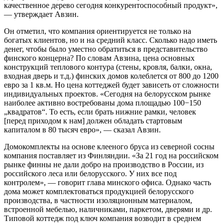
качественное дерево сегодня конкурентоспособный продукт»,
— утверждает Авзин.
Он отметил, что компания ориентируется не только на
богатых клиентов, но и на средний класс. Сколько надо иметь
денег, чтобы было уместно обратиться в представительство
финского концерна? По словам Авзина, цена основных
конструкций теплового контура (стены, кровля, балки, окна,
входная дверь и т.д.) финских домов колеблется от 800 до 1200
евро за 1 кв.м. Но цена коттеджей будет зависеть от сложности
индивидуальных проектов. «Сегодня на белорусском рынке
наиболее активно востребованы дома площадью 100−150
„квадратов“. То есть, если брать нижние рамки, человек
[перед приходом к нам] должен обладать стартовым
капиталом в 80 тысяч евро», — сказал Авзин.
Домокомплекты на основе клееного бруса из северной сосны
компания поставляет из Финляндии. «За 21 год на российском
рынке финны не дали добро на производство в России, из
российского леса или белорусского. У них все под
контролем», — говорит глава минского офиса. Однако часть
дома может комплектоваться продукцией белорусского
производства, в частности изоляционным материалом,
встроенной мебелью, наличниками, паркетом, дверями и др.
Типовой коттедж под ключ компания возводит в среднем