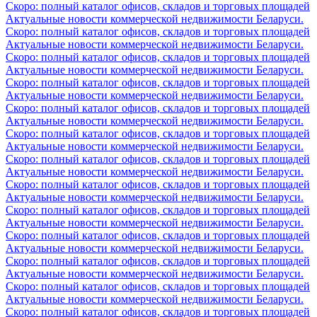
Скоро: полный каталог офисов, складов и торговых площадей
Актуальные новости коммерческой недвижимости Беларуси.
Скоро: полный каталог офисов, складов и торговых площадей
Актуальные новости коммерческой недвижимости Беларуси.
Скоро: полный каталог офисов, складов и торговых площадей
Актуальные новости коммерческой недвижимости Беларуси.
Скоро: полный каталог офисов, складов и торговых площадей
Актуальные новости коммерческой недвижимости Беларуси.
Скоро: полный каталог офисов, складов и торговых площадей
Актуальные новости коммерческой недвижимости Беларуси.
Скоро: полный каталог офисов, складов и торговых площадей
Актуальные новости коммерческой недвижимости Беларуси.
Скоро: полный каталог офисов, складов и торговых площадей
Актуальные новости коммерческой недвижимости Беларуси.
Скоро: полный каталог офисов, складов и торговых площадей
Актуальные новости коммерческой недвижимости Беларуси.
Скоро: полный каталог офисов, складов и торговых площадей
Актуальные новости коммерческой недвижимости Беларуси.
Скоро: полный каталог офисов, складов и торговых площадей
Актуальные новости коммерческой недвижимости Беларуси.
Скоро: полный каталог офисов, складов и торговых площадей
Актуальные новости коммерческой недвижимости Беларуси.
Скоро: полный каталог офисов, складов и торговых площадей
Актуальные новости коммерческой недвижимости Беларуси.
Скоро: полный каталог офисов, складов и торговых площадей