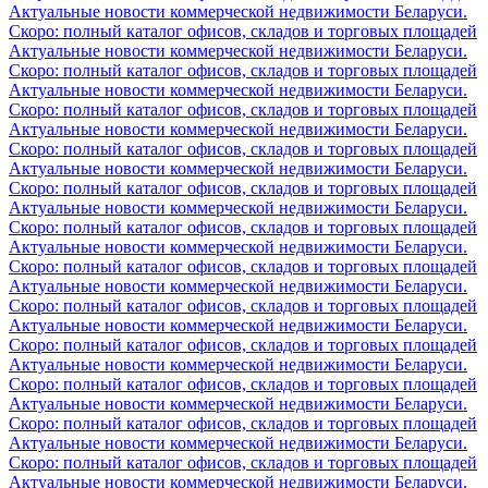
Актуальные новости коммерческой недвижимости Беларуси.
Скоро: полный каталог офисов, складов и торговых площадей
Актуальные новости коммерческой недвижимости Беларуси.
Скоро: полный каталог офисов, складов и торговых площадей
Актуальные новости коммерческой недвижимости Беларуси.
Скоро: полный каталог офисов, складов и торговых площадей
Актуальные новости коммерческой недвижимости Беларуси.
Скоро: полный каталог офисов, складов и торговых площадей
Актуальные новости коммерческой недвижимости Беларуси.
Скоро: полный каталог офисов, складов и торговых площадей
Актуальные новости коммерческой недвижимости Беларуси.
Скоро: полный каталог офисов, складов и торговых площадей
Актуальные новости коммерческой недвижимости Беларуси.
Скоро: полный каталог офисов, складов и торговых площадей
Актуальные новости коммерческой недвижимости Беларуси.
Скоро: полный каталог офисов, складов и торговых площадей
Актуальные новости коммерческой недвижимости Беларуси.
Скоро: полный каталог офисов, складов и торговых площадей
Актуальные новости коммерческой недвижимости Беларуси.
Скоро: полный каталог офисов, складов и торговых площадей
Актуальные новости коммерческой недвижимости Беларуси.
Скоро: полный каталог офисов, складов и торговых площадей
Актуальные новости коммерческой недвижимости Беларуси.
Скоро: полный каталог офисов, складов и торговых площадей
Актуальные новости коммерческой недвижимости Беларуси.