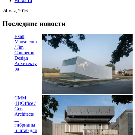
Новости
24 мая, 2016
Последние новости
Exalt
Mausoleum
/ Jim
Caumeron
Design
Архитекту
ра
CMM
(H)Office /
Gets
Architects
—
гибридны
й штаб для