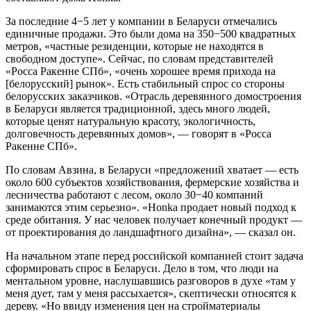
За последние 4−5 лет у компании в Беларуси отмечались
единичные продажи. Это были дома на 350−500 квадратных
метров, «частные резиденции, которые не находятся в
свободном доступе». Сейчас, по словам представителей
«Росса Ракенне СПб», «очень хорошее время прихода на
[белорусский] рынок». Есть стабильный спрос со стороны
белорусских заказчиков. «Отрасль деревянного домостроения
в Беларуси является традиционной, здесь много людей,
которые ценят натуральную красоту, экологичность,
долговечность деревянных домов», — говорят в «Росса
Ракенне СПб».
По словам Авзина, в Беларуси «предложений хватает — есть
около 600 субъектов хозяйствования, фермерские хозяйства и
лесничества работают с лесом, около 30−40 компаний
занимаются этим серьезно». «Honka продает новый подход к
среде обитания. У нас человек получает конечный продукт —
от проектирования до ландшафтного дизайна», — сказал он.
На начальном этапе перед российской компанией стоит задача
сформировать спрос в Беларуси. Дело в том, что люди на
ментальном уровне, наслушавшись разговоров в духе «там у
меня дует, там у меня рассыхается», скептически относятся к
дереву. «Но ввиду изменения цен на стройматериалы