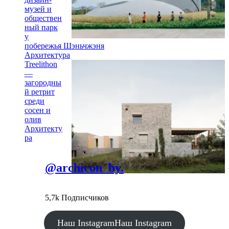
музей и
обществен
ный парк
у
побережья Шэньчжэня
Архитектура
Treelithon
—
загородны
й ретрит
среди
сосен и
олив
Архитекту
ра
@archicon_by.
5,7k Подписчиков
Наш Instagram
Наш Instagram