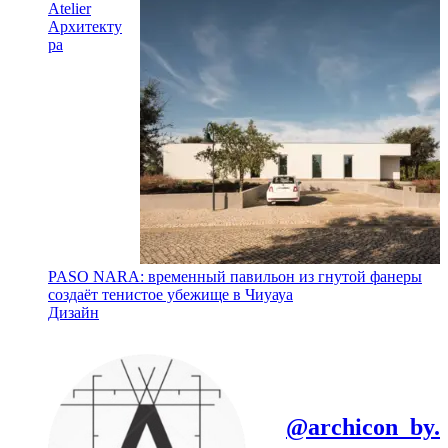
Atelier
Архитекту
ра
PASO NARA: временный павильон из гнутой фанеры
создаёт тенистое убежище в Чиуауа
Дизайн
@archicon_by.