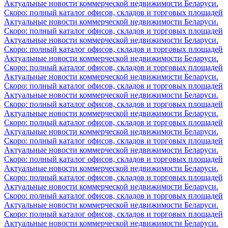
Актуальные новости коммерческой недвижимости Беларуси.
Скоро: полный каталог офисов, складов и торговых площадей
Актуальные новости коммерческой недвижимости Беларуси.
Скоро: полный каталог офисов, складов и торговых площадей
Актуальные новости коммерческой недвижимости Беларуси.
Скоро: полный каталог офисов, складов и торговых площадей
Актуальные новости коммерческой недвижимости Беларуси.
Скоро: полный каталог офисов, складов и торговых площадей
Актуальные новости коммерческой недвижимости Беларуси.
Скоро: полный каталог офисов, складов и торговых площадей
Актуальные новости коммерческой недвижимости Беларуси.
Скоро: полный каталог офисов, складов и торговых площадей
Актуальные новости коммерческой недвижимости Беларуси.
Скоро: полный каталог офисов, складов и торговых площадей
Актуальные новости коммерческой недвижимости Беларуси.
Скоро: полный каталог офисов, складов и торговых площадей
Актуальные новости коммерческой недвижимости Беларуси.
Скоро: полный каталог офисов, складов и торговых площадей
Актуальные новости коммерческой недвижимости Беларуси.
Скоро: полный каталог офисов, складов и торговых площадей
Актуальные новости коммерческой недвижимости Беларуси.
Скоро: полный каталог офисов, складов и торговых площадей
Актуальные новости коммерческой недвижимости Беларуси.
Скоро: полный каталог офисов, складов и торговых площадей
Актуальные новости коммерческой недвижимости Беларуси.