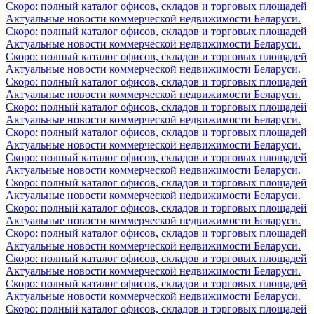
Скоро: полный каталог офисов, складов и торговых площадей
Актуальные новости коммерческой недвижимости Беларуси.
Скоро: полный каталог офисов, складов и торговых площадей
Актуальные новости коммерческой недвижимости Беларуси.
Скоро: полный каталог офисов, складов и торговых площадей
Актуальные новости коммерческой недвижимости Беларуси.
Скоро: полный каталог офисов, складов и торговых площадей
Актуальные новости коммерческой недвижимости Беларуси.
Скоро: полный каталог офисов, складов и торговых площадей
Актуальные новости коммерческой недвижимости Беларуси.
Скоро: полный каталог офисов, складов и торговых площадей
Актуальные новости коммерческой недвижимости Беларуси.
Скоро: полный каталог офисов, складов и торговых площадей
Актуальные новости коммерческой недвижимости Беларуси.
Скоро: полный каталог офисов, складов и торговых площадей
Актуальные новости коммерческой недвижимости Беларуси.
Скоро: полный каталог офисов, складов и торговых площадей
Актуальные новости коммерческой недвижимости Беларуси.
Скоро: полный каталог офисов, складов и торговых площадей
Актуальные новости коммерческой недвижимости Беларуси.
Скоро: полный каталог офисов, складов и торговых площадей
Актуальные новости коммерческой недвижимости Беларуси.
Скоро: полный каталог офисов, складов и торговых площадей
Актуальные новости коммерческой недвижимости Беларуси.
Скоро: полный каталог офисов, складов и торговых площадей