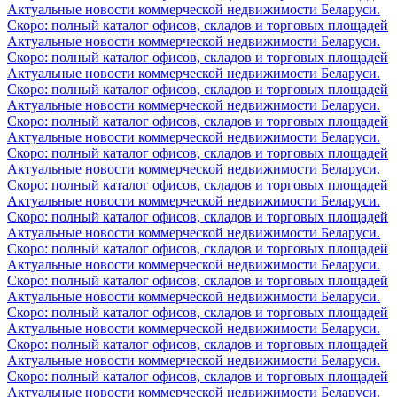
Актуальные новости коммерческой недвижимости Беларуси.
Скоро: полный каталог офисов, складов и торговых площадей
Актуальные новости коммерческой недвижимости Беларуси.
Скоро: полный каталог офисов, складов и торговых площадей
Актуальные новости коммерческой недвижимости Беларуси.
Скоро: полный каталог офисов, складов и торговых площадей
Актуальные новости коммерческой недвижимости Беларуси.
Скоро: полный каталог офисов, складов и торговых площадей
Актуальные новости коммерческой недвижимости Беларуси.
Скоро: полный каталог офисов, складов и торговых площадей
Актуальные новости коммерческой недвижимости Беларуси.
Скоро: полный каталог офисов, складов и торговых площадей
Актуальные новости коммерческой недвижимости Беларуси.
Скоро: полный каталог офисов, складов и торговых площадей
Актуальные новости коммерческой недвижимости Беларуси.
Скоро: полный каталог офисов, складов и торговых площадей
Актуальные новости коммерческой недвижимости Беларуси.
Скоро: полный каталог офисов, складов и торговых площадей
Актуальные новости коммерческой недвижимости Беларуси.
Скоро: полный каталог офисов, складов и торговых площадей
Актуальные новости коммерческой недвижимости Беларуси.
Скоро: полный каталог офисов, складов и торговых площадей
Актуальные новости коммерческой недвижимости Беларуси.
Скоро: полный каталог офисов, складов и торговых площадей
Актуальные новости коммерческой недвижимости Беларуси.