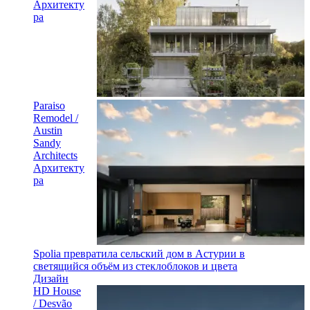
Архитекту
ра
Paraiso
Remodel /
Austin
Sandy
Architects
Архитекту
ра
Spolia превратила сельский дом в Астурии в
светящийся объём из стеклоблоков и цвета
Дизайн
HD House
/ Desvão