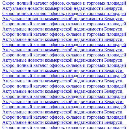
Скоро: полный каталог офисов, складов и торговых площадей
Актуальные новости коммерческой недвижимости Беларуси.
Скоро: полный каталог офисов, складов и торговых площадей
Актуальные новости коммерческой недвижимости Беларуси.
Скоро: полный каталог офисов, складов и торговых площадей
Актуальные новости коммерческой недвижимости Беларуси.
Скоро: полный каталог офисов, складов и торговых площадей
Актуальные новости коммерческой недвижимости Беларуси.
Скоро: полный каталог офисов, складов и торговых площадей
Актуальные новости коммерческой недвижимости Беларуси.
Скоро: полный каталог офисов, складов и торговых площадей
Актуальные новости коммерческой недвижимости Беларуси.
Скоро: полный каталог офисов, складов и торговых площадей
Актуальные новости коммерческой недвижимости Беларуси.
Скоро: полный каталог офисов, складов и торговых площадей
Актуальные новости коммерческой недвижимости Беларуси.
Скоро: полный каталог офисов, складов и торговых площадей
Актуальные новости коммерческой недвижимости Беларуси.
Скоро: полный каталог офисов, складов и торговых площадей
Актуальные новости коммерческой недвижимости Беларуси.
Скоро: полный каталог офисов, складов и торговых площадей
Актуальные новости коммерческой недвижимости Беларуси.
Скоро: полный каталог офисов, складов и торговых площадей
Актуальные новости коммерческой недвижимости Беларуси.
Скоро: полный каталог офисов, складов и торговых площадей