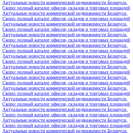
Актуальные новости коммерческой недвижимости Беларуси.
Скоро: полный каталог офисов, складов и торговых площадей
Актуальные новости коммерческой недвижимости Беларуси.
Скоро: полный каталог офисов, складов и торговых площадей
Актуальные новости коммерческой недвижимости Беларуси.
Скоро: полный каталог офисов, складов и торговых площадей
Актуальные новости коммерческой недвижимости Беларуси.
Скоро: полный каталог офисов, складов и торговых площадей
Актуальные новости коммерческой недвижимости Беларуси.
Скоро: полный каталог офисов, складов и торговых площадей
Актуальные новости коммерческой недвижимости Беларуси.
Скоро: полный каталог офисов, складов и торговых площадей
Актуальные новости коммерческой недвижимости Беларуси.
Скоро: полный каталог офисов, складов и торговых площадей
Актуальные новости коммерческой недвижимости Беларуси.
Скоро: полный каталог офисов, складов и торговых площадей
Актуальные новости коммерческой недвижимости Беларуси.
Скоро: полный каталог офисов, складов и торговых площадей
Актуальные новости коммерческой недвижимости Беларуси.
Скоро: полный каталог офисов, складов и торговых площадей
Актуальные новости коммерческой недвижимости Беларуси.
Скоро: полный каталог офисов, складов и торговых площадей
Актуальные новости коммерческой недвижимости Беларуси.
Скоро: полный каталог офисов, складов и торговых площадей
Актуальные новости коммерческой недвижимости Беларуси.