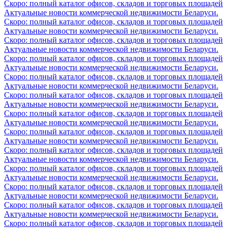
Скоро: полный каталог офисов, складов и торговых площадей
Актуальные новости коммерческой недвижимости Беларуси.
Скоро: полный каталог офисов, складов и торговых площадей
Актуальные новости коммерческой недвижимости Беларуси.
Скоро: полный каталог офисов, складов и торговых площадей
Актуальные новости коммерческой недвижимости Беларуси.
Скоро: полный каталог офисов, складов и торговых площадей
Актуальные новости коммерческой недвижимости Беларуси.
Скоро: полный каталог офисов, складов и торговых площадей
Актуальные новости коммерческой недвижимости Беларуси.
Скоро: полный каталог офисов, складов и торговых площадей
Актуальные новости коммерческой недвижимости Беларуси.
Скоро: полный каталог офисов, складов и торговых площадей
Актуальные новости коммерческой недвижимости Беларуси.
Скоро: полный каталог офисов, складов и торговых площадей
Актуальные новости коммерческой недвижимости Беларуси.
Скоро: полный каталог офисов, складов и торговых площадей
Актуальные новости коммерческой недвижимости Беларуси.
Скоро: полный каталог офисов, складов и торговых площадей
Актуальные новости коммерческой недвижимости Беларуси.
Скоро: полный каталог офисов, складов и торговых площадей
Актуальные новости коммерческой недвижимости Беларуси.
Скоро: полный каталог офисов, складов и торговых площадей
Актуальные новости коммерческой недвижимости Беларуси.
Скоро: полный каталог офисов, складов и торговых площадей