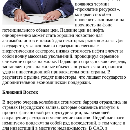
появился термин
«проклятие ресурсов»,
который способен
проверить экономики на
прочность на фоне
потенциального обвала цен. Падение цен на нефть
одновременно может стать хорошей новостью для
автомобилистов и плохой для некоторых рынков жилья. Для
государств, чья экономика неразрывно связана с
энергетическим сектором, низкая стоимость нефти влечет за
собой волну массовых увольнений, провоцируя серьезное
снижение спроса на жилье. Падающий спрос, в свою очередь,
заставляет цены на жилые объекты опускаться вниз, нанося
удар и инвестиционной привлекательности страны. В
результате с рынка уходят инвесторы, что лишает государство
дополнительной экономической поддержки.
Ближний Восток
В первую очередь колебания стоимости барреля отразились на
странах Персидского залива, которые оказались втянуты в
процесс финансовой реструктуризации, включающей
сокращение расходов и увеличение налогов. Подобные шаги
неминуемо повлекут за собой ряд последствий, в том числе и
для инвестиций в местную недвижимость. В ОАЭ, в