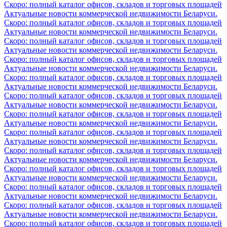
Скоро: полный каталог офисов, складов и торговых площадей
Актуальные новости коммерческой недвижимости Беларуси.
Скоро: полный каталог офисов, складов и торговых площадей
Актуальные новости коммерческой недвижимости Беларуси.
Скоро: полный каталог офисов, складов и торговых площадей
Актуальные новости коммерческой недвижимости Беларуси.
Скоро: полный каталог офисов, складов и торговых площадей
Актуальные новости коммерческой недвижимости Беларуси.
Скоро: полный каталог офисов, складов и торговых площадей
Актуальные новости коммерческой недвижимости Беларуси.
Скоро: полный каталог офисов, складов и торговых площадей
Актуальные новости коммерческой недвижимости Беларуси.
Скоро: полный каталог офисов, складов и торговых площадей
Актуальные новости коммерческой недвижимости Беларуси.
Скоро: полный каталог офисов, складов и торговых площадей
Актуальные новости коммерческой недвижимости Беларуси.
Скоро: полный каталог офисов, складов и торговых площадей
Актуальные новости коммерческой недвижимости Беларуси.
Скоро: полный каталог офисов, складов и торговых площадей
Актуальные новости коммерческой недвижимости Беларуси.
Скоро: полный каталог офисов, складов и торговых площадей
Актуальные новости коммерческой недвижимости Беларуси.
Скоро: полный каталог офисов, складов и торговых площадей
Актуальные новости коммерческой недвижимости Беларуси.
Скоро: полный каталог офисов, складов и торговых площадей