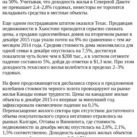
на 50%. Учитывая, что доходность жилья в Северной Дакоте
не превышает 2,4–2,8% годовых, инвесторы не торопятся
вкладывать средства в местные объекты.
Еще одним пострадавшим штатом оказался Техас. Продавцам
недвижимости в Хьюстоне приходится серьезно снижать
цены, а продажи односемейных домов на вторичном рынке в
декабре 2015 года упали почти на 9% по сравнению с тем же
месяцем 2014 года. Средняя стоимость дома экономкласса для
одной семьи в декабре опустилась на 7,5%, достигнув
показателя чуть более чем в $208 тыс., а в элитном сегменте
падение составило 5%, дойдя до отметки в $1,3 млн. При этом
доходность техасского жилья колеблется в пределах 2–3%
годовых.
На фоне продолжающегося дисбаланса спроса и предложения
колебания стоимости черного золота провоцируют на рынке
жилья Канады новые трудности. Цены на канадские жилые
объекты в декабре 2015-го впервые за минувший год
зафиксировали ежемесячное падение на 0,1%.
Перенасыщение жилого сектора при отсутствии достаточного
объема покупательского спроса негативно отразились на
рынках Калгари, Оттавы и Виннипега, где стоимость
недвижимости за декабрь месяц опустилась на 2,6%, 2,1%,
1,5% соответственно. Доходность канадских жилых объектов