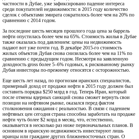
частности в Дубае, уже зафиксировано падение интереса
среди покупателей недвижимости: в 2015 году количество
сделок с объектами эмирата сократилось более чем на 20% по
сравнению с 2014 годом.
За последние шесть месяцев прошлого года цена за баррель
нефти опустилась более чем на 65%. Стоимость жилья в Дубае
также оказалась под давлением: цены на недвижимость
падают вот уже почти год. В декабре 2015-го стоимость
жилых объектов Дубая снова снизилась более чем на 11% по
сравнению с предыдущим годом. Несмотря на заявленную
доходность gross более 5–6% годовых, к рискованному рынку
Дубая инвесторы по-прежнему относятся с осторожностью.
Еще шесть лет назад, по прогнозам иранских специалистов,
примерный доход от продажи нефти в 2015 году должен был
составить порядка $250 млрд в год. Теперь Иран, который
после отмены ядерных санкций снова сможет вернуть свои
позиции на нефтяном рынке, оказался перед фактом
столкновения ожидания с реальностью. В связи с падением
нефтяных цен сегодня страна способна заработать на продаже
нефти чуть более $2 млрд в месяц, что, естественно,
оказывается в несколько раз ниже первоначальных планов. В
основном в иранскую недвижимость инвестируют лишь
иранцы или граждане других ближневосточных стран. О