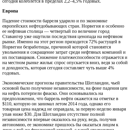
сегодня колеблется в пределах 2,2–4,5% годовых.
Европа
Падение стоимости барреля ударило и по экономике
европейских нефтедобывающих стран. Норвегия и особенно
ее нефтяная столица — четвертый по величине город
Ставангер уже ощутили последствия ценопада на нефтяном
рынке. Именно на этот регион приходится 72% растущей в
Норвегии безработицы, причиной которой становятся
увольнения и сокращение затрат среди нефтяных компаний и
их поставщиков. Снижение платежеспособности отражается и
на местном рынке жилья: спрос опускается вниз, ведя за собой
и доходность, которая сегодня составляет чуть выше 4%
годовых.
Экономические прогнозы правительства Шотландии, чьей
основой было получение независимости, на фоне падения цен
на нефть потерпели фиаско. Они основывались на
предположении, что баррель нефти окажется на отметке в
$110, которую он занимал летом 2014 года, однако его
товарная цена надежд не оправдала, за первую неделю января
упав ниже $30. Для Шотландии отсутствие полной
независимости впервые оказалось на руку, ведь, получив
автономию, ее экономике пришлось бы оказаться лицом к
лицу с той же финансовой угрозой, с какой столкнулись