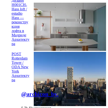
Дизайн
H001CH-
Hass loft /
estudio
Hass —
реконстру
кция
лофта в
Мадриде
Архитекту
ра
POST
Rotterdam
Tower /
ODA New
York
Архитекту
ра
@archicon_by.