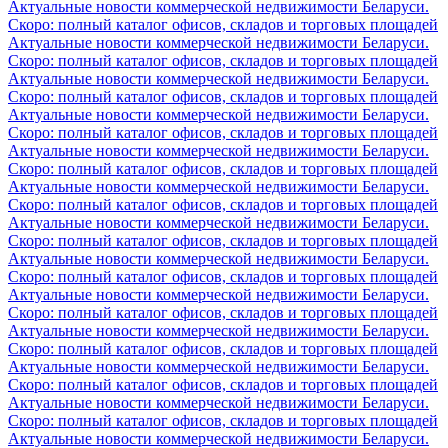
Актуальные новости коммерческой недвижимости Беларуси.
Скоро: полный каталог офисов, складов и торговых площадей
Актуальные новости коммерческой недвижимости Беларуси.
Скоро: полный каталог офисов, складов и торговых площадей
Актуальные новости коммерческой недвижимости Беларуси.
Скоро: полный каталог офисов, складов и торговых площадей
Актуальные новости коммерческой недвижимости Беларуси.
Скоро: полный каталог офисов, складов и торговых площадей
Актуальные новости коммерческой недвижимости Беларуси.
Скоро: полный каталог офисов, складов и торговых площадей
Актуальные новости коммерческой недвижимости Беларуси.
Скоро: полный каталог офисов, складов и торговых площадей
Актуальные новости коммерческой недвижимости Беларуси.
Скоро: полный каталог офисов, складов и торговых площадей
Актуальные новости коммерческой недвижимости Беларуси.
Скоро: полный каталог офисов, складов и торговых площадей
Актуальные новости коммерческой недвижимости Беларуси.
Скоро: полный каталог офисов, складов и торговых площадей
Актуальные новости коммерческой недвижимости Беларуси.
Скоро: полный каталог офисов, складов и торговых площадей
Актуальные новости коммерческой недвижимости Беларуси.
Скоро: полный каталог офисов, складов и торговых площадей
Актуальные новости коммерческой недвижимости Беларуси.
Скоро: полный каталог офисов, складов и торговых площадей
Актуальные новости коммерческой недвижимости Беларуси.