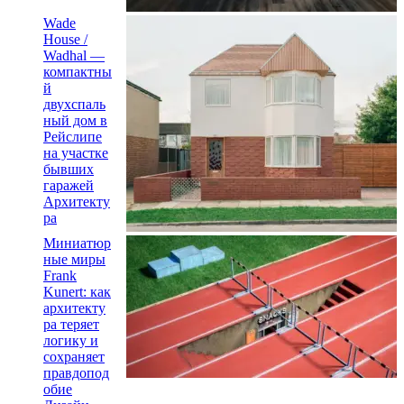
Wade
House /
Wadhal —
компактны
й
двухспаль
ный дом в
Рейслипе
на участке
бывших
гаражей
Архитекту
ра
Миниатюр
ные миры
Frank
Kunert: как
архитекту
ра теряет
логику и
сохраняет
правдопод
обие