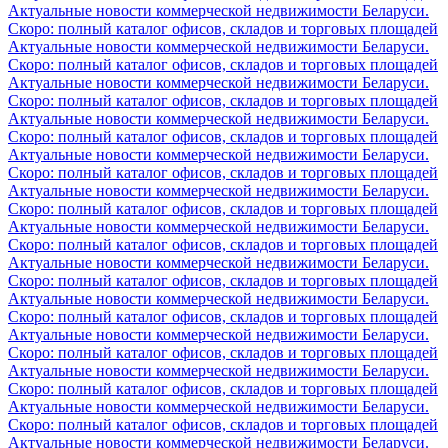
Актуальные новости коммерческой недвижимости Беларуси.
Скоро: полный каталог офисов, складов и торговых площадей
Актуальные новости коммерческой недвижимости Беларуси.
Скоро: полный каталог офисов, складов и торговых площадей
Актуальные новости коммерческой недвижимости Беларуси.
Скоро: полный каталог офисов, складов и торговых площадей
Актуальные новости коммерческой недвижимости Беларуси.
Скоро: полный каталог офисов, складов и торговых площадей
Актуальные новости коммерческой недвижимости Беларуси.
Скоро: полный каталог офисов, складов и торговых площадей
Актуальные новости коммерческой недвижимости Беларуси.
Скоро: полный каталог офисов, складов и торговых площадей
Актуальные новости коммерческой недвижимости Беларуси.
Скоро: полный каталог офисов, складов и торговых площадей
Актуальные новости коммерческой недвижимости Беларуси.
Скоро: полный каталог офисов, складов и торговых площадей
Актуальные новости коммерческой недвижимости Беларуси.
Скоро: полный каталог офисов, складов и торговых площадей
Актуальные новости коммерческой недвижимости Беларуси.
Скоро: полный каталог офисов, складов и торговых площадей
Актуальные новости коммерческой недвижимости Беларуси.
Скоро: полный каталог офисов, складов и торговых площадей
Актуальные новости коммерческой недвижимости Беларуси.
Скоро: полный каталог офисов, складов и торговых площадей
Актуальные новости коммерческой недвижимости Беларуси.