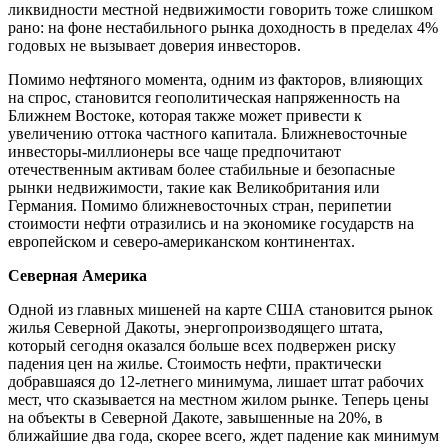
ликвидности местной недвижимости говорить тоже слишком
рано: на фоне нестабильного рынка доходность в пределах 4%
годовых не вызывает доверия инвесторов.
Помимо нефтяного момента, одним из факторов, влияющих
на спрос, становится геополитическая напряженность на
Ближнем Востоке, которая также может привести к
увеличению оттока частного капитала. Ближневосточные
инвесторы-миллионеры все чаще предпочитают
отечественным активам более стабильные и безопасные
рынки недвижимости, такие как Великобритания или
Германия. Помимо ближневосточных стран, перипетии
стоимости нефти отразились и на экономике государств на
европейском и северо-американском континентах.
Северная Америка
Одной из главных мишеней на карте США становится рынок
жилья Северной Дакоты, энергопроизводящего штата,
который сегодня оказался больше всех подвержен риску
падения цен на жилье. Стоимость нефти, практически
добравшаяся до 12-летнего минимума, лишает штат рабочих
мест, что сказывается на местном жилом рынке. Теперь цены
на объекты в Северной Дакоте, завышенные на 20%, в
ближайшие два года, скорее всего, ждет падение как минимум