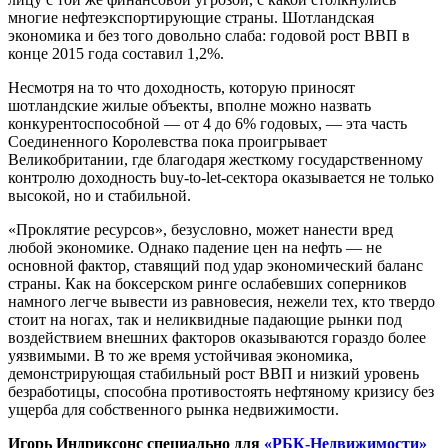
многие нефтеэкспортирующие страны. Шотландская
экономика и без того довольно слаба: годовой рост ВВП в
конце 2015 года составил 1,2%.
Несмотря на то что доходность, которую приносят
шотландские жилые объекты, вполне можно назвать
конкурентоспособной — от 4 до 6% годовых, — эта часть
Соединенного Королевства пока проигрывает
Великобритании, где благодаря жесткому государственному
контролю доходность buy-to-let-сектора оказывается не только
высокой, но и стабильной.
«Проклятие ресурсов», безусловно, может нанести вред
любой экономике. Однако падение цен на нефть — не
основной фактор, ставящий под удар экономический баланс
страны. Как на боксерском ринге ослабевших соперников
намного легче вывести из равновесия, нежели тех, кто твердо
стоит на ногах, так и неликвидные падающие рынки под
воздействием внешних факторов оказываются гораздо более
уязвимыми. В то же время устойчивая экономика,
демонстрирующая стабильный рост ВВП и низкий уровень
безработицы, способна противостоять нефтяному кризису без
ущерба для собственного рынка недвижимости.
Игорь Индриксонс специально для
«РБК-Недвижимости»