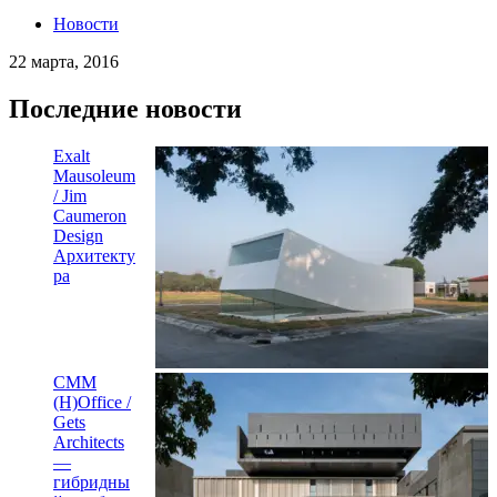
Новости
22 марта, 2016
Последние новости
Exalt
Mausoleum
/ Jim
Caumeron
Design
Архитекту
ра
CMM
(H)Office /
Gets
Architects
—
гибридны