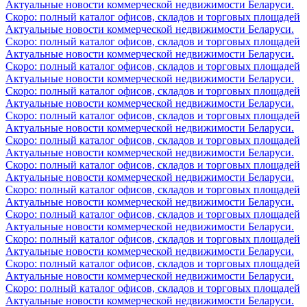
Актуальные новости коммерческой недвижимости Беларуси.
Скоро: полный каталог офисов, складов и торговых площадей
Актуальные новости коммерческой недвижимости Беларуси.
Скоро: полный каталог офисов, складов и торговых площадей
Актуальные новости коммерческой недвижимости Беларуси.
Скоро: полный каталог офисов, складов и торговых площадей
Актуальные новости коммерческой недвижимости Беларуси.
Скоро: полный каталог офисов, складов и торговых площадей
Актуальные новости коммерческой недвижимости Беларуси.
Скоро: полный каталог офисов, складов и торговых площадей
Актуальные новости коммерческой недвижимости Беларуси.
Скоро: полный каталог офисов, складов и торговых площадей
Актуальные новости коммерческой недвижимости Беларуси.
Скоро: полный каталог офисов, складов и торговых площадей
Актуальные новости коммерческой недвижимости Беларуси.
Скоро: полный каталог офисов, складов и торговых площадей
Актуальные новости коммерческой недвижимости Беларуси.
Скоро: полный каталог офисов, складов и торговых площадей
Актуальные новости коммерческой недвижимости Беларуси.
Скоро: полный каталог офисов, складов и торговых площадей
Актуальные новости коммерческой недвижимости Беларуси.
Скоро: полный каталог офисов, складов и торговых площадей
Актуальные новости коммерческой недвижимости Беларуси.
Скоро: полный каталог офисов, складов и торговых площадей
Актуальные новости коммерческой недвижимости Беларуси.