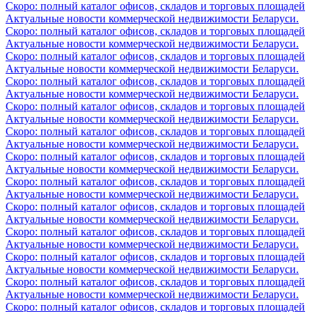
Скоро: полный каталог офисов, складов и торговых площадей
Актуальные новости коммерческой недвижимости Беларуси.
Скоро: полный каталог офисов, складов и торговых площадей
Актуальные новости коммерческой недвижимости Беларуси.
Скоро: полный каталог офисов, складов и торговых площадей
Актуальные новости коммерческой недвижимости Беларуси.
Скоро: полный каталог офисов, складов и торговых площадей
Актуальные новости коммерческой недвижимости Беларуси.
Скоро: полный каталог офисов, складов и торговых площадей
Актуальные новости коммерческой недвижимости Беларуси.
Скоро: полный каталог офисов, складов и торговых площадей
Актуальные новости коммерческой недвижимости Беларуси.
Скоро: полный каталог офисов, складов и торговых площадей
Актуальные новости коммерческой недвижимости Беларуси.
Скоро: полный каталог офисов, складов и торговых площадей
Актуальные новости коммерческой недвижимости Беларуси.
Скоро: полный каталог офисов, складов и торговых площадей
Актуальные новости коммерческой недвижимости Беларуси.
Скоро: полный каталог офисов, складов и торговых площадей
Актуальные новости коммерческой недвижимости Беларуси.
Скоро: полный каталог офисов, складов и торговых площадей
Актуальные новости коммерческой недвижимости Беларуси.
Скоро: полный каталог офисов, складов и торговых площадей
Актуальные новости коммерческой недвижимости Беларуси.
Скоро: полный каталог офисов, складов и торговых площадей