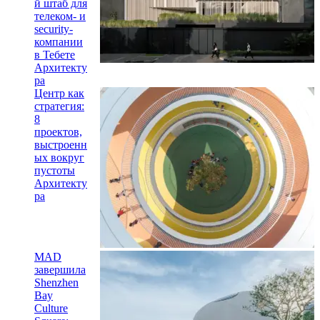
й штаб для
телеком- и
security-
компании
в Тебете
Архитекту
ра
Центр как
стратегия:
8
проектов,
выстроенн
ых вокруг
пустоты
Архитекту
ра
MAD
завершила
Shenzhen
Bay
Culture