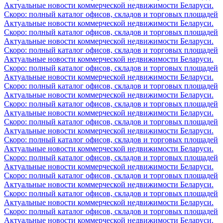
Актуальные новости коммерческой недвижимости Беларуси.
Скоро: полный каталог офисов, складов и торговых площадей
Актуальные новости коммерческой недвижимости Беларуси.
Скоро: полный каталог офисов, складов и торговых площадей
Актуальные новости коммерческой недвижимости Беларуси.
Скоро: полный каталог офисов, складов и торговых площадей
Актуальные новости коммерческой недвижимости Беларуси.
Скоро: полный каталог офисов, складов и торговых площадей
Актуальные новости коммерческой недвижимости Беларуси.
Скоро: полный каталог офисов, складов и торговых площадей
Актуальные новости коммерческой недвижимости Беларуси.
Скоро: полный каталог офисов, складов и торговых площадей
Актуальные новости коммерческой недвижимости Беларуси.
Скоро: полный каталог офисов, складов и торговых площадей
Актуальные новости коммерческой недвижимости Беларуси.
Скоро: полный каталог офисов, складов и торговых площадей
Актуальные новости коммерческой недвижимости Беларуси.
Скоро: полный каталог офисов, складов и торговых площадей
Актуальные новости коммерческой недвижимости Беларуси.
Скоро: полный каталог офисов, складов и торговых площадей
Актуальные новости коммерческой недвижимости Беларуси.
Скоро: полный каталог офисов, складов и торговых площадей
Актуальные новости коммерческой недвижимости Беларуси.
Скоро: полный каталог офисов, складов и торговых площадей
Актуальные новости коммерческой недвижимости Беларуси.