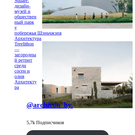
Square:
дизайн-
музей и
обществен
ный парк
у
побережья Шэньчжэня
Архитектура
Treelithon
—
загородны
й ретрит
среди
сосен и
олив
Архитекту
ра
@archicon_by.
5,7k Подписчиков