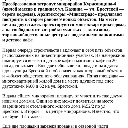
Преобразования затронут микрорайон Курасовщина-4
(жилой массив в границах ул. Казинца — ул. Брестской —
берега водоема). Архитекторы «Минскградо» предлагают
построить в старом районе 9 новых объектов. На месте
ветхих двухэтажек проектируются многоквартирные дома,
а на свободных от застройки участках — магазины,
торгово-общественные центры с подземными паркингами
и детское кафе.
Первая очередь строительства включает в себя пять объектов,
расположенных на инвестиционных участках. На набережной
планируется возвести детское кафе и магазин с кафе на 20
посадочных мест. Еще две небольшие площадки находятся
вдоль улицы Брестской и обозначены как «торговый объект»
и «объект общественного обслуживания». Пятая площадка —
многоквартирный жилой дом на месте идущих под снос
двухэтажек №60 и 62 на ул. Брестской.
В дальнейшем микрорайон планируют уплотнить еще двумя
новыми домами. Один из них может появиться на месте
аварийного и отселенного жилого дома №52/2 по ул.
Брестской. Второй — в центре микрорайона. Известно, что
это будет 12-этажка.
Еще две площадки зарезервированы в северной части