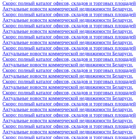
Скоро: полный каталог офисов, складов и торговых площадей
Актуальные новости коммерческой недвижимости Беларуси.
Скоро: полный каталог офисов, складов и торговых площадей
Актуальные новости коммерческой недвижимости Беларуси.
Скоро: полный каталог офисов, складов и торговых площадей
Актуальные новости коммерческой недвижимости Беларуси.
Скоро: полный каталог офисов, складов и торговых площадей
Актуальные новости коммерческой недвижимости Беларуси.
Скоро: полный каталог офисов, складов и торговых площадей
Актуальные новости коммерческой недвижимости Беларуси.
Скоро: полный каталог офисов, складов и торговых площадей
Актуальные новости коммерческой недвижимости Беларуси.
Скоро: полный каталог офисов, складов и торговых площадей
Актуальные новости коммерческой недвижимости Беларуси.
Скоро: полный каталог офисов, складов и торговых площадей
Актуальные новости коммерческой недвижимости Беларуси.
Скоро: полный каталог офисов, складов и торговых площадей
Актуальные новости коммерческой недвижимости Беларуси.
Скоро: полный каталог офисов, складов и торговых площадей
Актуальные новости коммерческой недвижимости Беларуси.
Скоро: полный каталог офисов, складов и торговых площадей
Актуальные новости коммерческой недвижимости Беларуси.
Скоро: полный каталог офисов, складов и торговых площадей
Актуальные новости коммерческой недвижимости Беларуси.
Скоро: полный каталог офисов, складов и торговых площадей