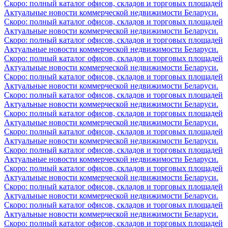
Скоро: полный каталог офисов, складов и торговых площадей
Актуальные новости коммерческой недвижимости Беларуси.
Скоро: полный каталог офисов, складов и торговых площадей
Актуальные новости коммерческой недвижимости Беларуси.
Скоро: полный каталог офисов, складов и торговых площадей
Актуальные новости коммерческой недвижимости Беларуси.
Скоро: полный каталог офисов, складов и торговых площадей
Актуальные новости коммерческой недвижимости Беларуси.
Скоро: полный каталог офисов, складов и торговых площадей
Актуальные новости коммерческой недвижимости Беларуси.
Скоро: полный каталог офисов, складов и торговых площадей
Актуальные новости коммерческой недвижимости Беларуси.
Скоро: полный каталог офисов, складов и торговых площадей
Актуальные новости коммерческой недвижимости Беларуси.
Скоро: полный каталог офисов, складов и торговых площадей
Актуальные новости коммерческой недвижимости Беларуси.
Скоро: полный каталог офисов, складов и торговых площадей
Актуальные новости коммерческой недвижимости Беларуси.
Скоро: полный каталог офисов, складов и торговых площадей
Актуальные новости коммерческой недвижимости Беларуси.
Скоро: полный каталог офисов, складов и торговых площадей
Актуальные новости коммерческой недвижимости Беларуси.
Скоро: полный каталог офисов, складов и торговых площадей
Актуальные новости коммерческой недвижимости Беларуси.
Скоро: полный каталог офисов, складов и торговых площадей