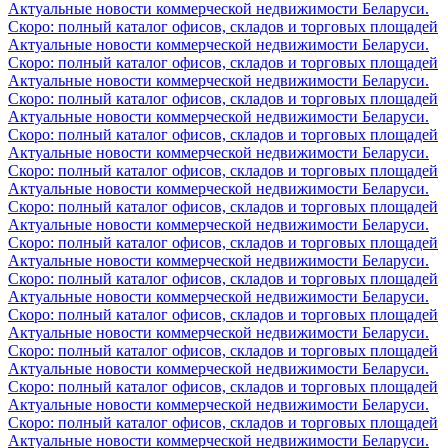
Актуальные новости коммерческой недвижимости Беларуси.
Скоро: полный каталог офисов, складов и торговых площадей
Актуальные новости коммерческой недвижимости Беларуси.
Скоро: полный каталог офисов, складов и торговых площадей
Актуальные новости коммерческой недвижимости Беларуси.
Скоро: полный каталог офисов, складов и торговых площадей
Актуальные новости коммерческой недвижимости Беларуси.
Скоро: полный каталог офисов, складов и торговых площадей
Актуальные новости коммерческой недвижимости Беларуси.
Скоро: полный каталог офисов, складов и торговых площадей
Актуальные новости коммерческой недвижимости Беларуси.
Скоро: полный каталог офисов, складов и торговых площадей
Актуальные новости коммерческой недвижимости Беларуси.
Скоро: полный каталог офисов, складов и торговых площадей
Актуальные новости коммерческой недвижимости Беларуси.
Скоро: полный каталог офисов, складов и торговых площадей
Актуальные новости коммерческой недвижимости Беларуси.
Скоро: полный каталог офисов, складов и торговых площадей
Актуальные новости коммерческой недвижимости Беларуси.
Скоро: полный каталог офисов, складов и торговых площадей
Актуальные новости коммерческой недвижимости Беларуси.
Скоро: полный каталог офисов, складов и торговых площадей
Актуальные новости коммерческой недвижимости Беларуси.
Скоро: полный каталог офисов, складов и торговых площадей
Актуальные новости коммерческой недвижимости Беларуси.