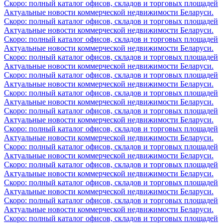
Скоро: полный каталог офисов, складов и торговых площадей
Актуальные новости коммерческой недвижимости Беларуси.
Скоро: полный каталог офисов, складов и торговых площадей
Актуальные новости коммерческой недвижимости Беларуси.
Скоро: полный каталог офисов, складов и торговых площадей
Актуальные новости коммерческой недвижимости Беларуси.
Скоро: полный каталог офисов, складов и торговых площадей
Актуальные новости коммерческой недвижимости Беларуси.
Скоро: полный каталог офисов, складов и торговых площадей
Актуальные новости коммерческой недвижимости Беларуси.
Скоро: полный каталог офисов, складов и торговых площадей
Актуальные новости коммерческой недвижимости Беларуси.
Скоро: полный каталог офисов, складов и торговых площадей
Актуальные новости коммерческой недвижимости Беларуси.
Скоро: полный каталог офисов, складов и торговых площадей
Актуальные новости коммерческой недвижимости Беларуси.
Скоро: полный каталог офисов, складов и торговых площадей
Актуальные новости коммерческой недвижимости Беларуси.
Скоро: полный каталог офисов, складов и торговых площадей
Актуальные новости коммерческой недвижимости Беларуси.
Скоро: полный каталог офисов, складов и торговых площадей
Актуальные новости коммерческой недвижимости Беларуси.
Скоро: полный каталог офисов, складов и торговых площадей
Актуальные новости коммерческой недвижимости Беларуси.
Скоро: полный каталог офисов, складов и торговых площадей