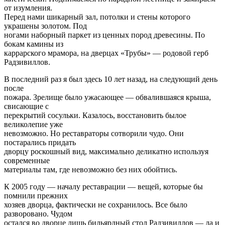
от изумления.
Перед нами шикарный зал, потолки и стены которого
украшены золотом. Под
ногами наборный паркет из ценных пород древесины. По
бокам камины из
каррарского мрамора, на дверцах «Трубы» — родовой герб
Радзивиллов.
В последний раз я был здесь 10 лет назад, на следующий день
после
пожара. Зрелище было ужасающее — обвалившаяся крыша,
свисающие с
перекрытий сосульки. Казалось, восстановить былое
великолепие уже
невозможно. Но реставраторы сотворили чудо. Они
постарались придать
дворцу роскошный вид, максимально деликатно используя
современные
материалы там, где невозможно без них обойтись.
К 2005 году — началу реставрации — вещей, которые бы
помнили прежних
хозяев дворца, фактически не сохранилось. Все было
разворовано. Чудом
остался во дворце лишь бильярдный стол Радзивиллов — да и