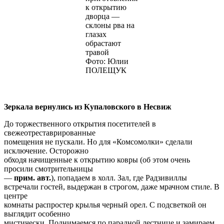
к открытию
дворца —
склоны рва на
глазах
обрастают
травой
Фото: Юлии
ПОЛЕЩУК
Зеркала вернулись из Купаловского в Несвиж
До торжественного открытия посетителей в
свежеотреставрированные
помещения не пускали. Но для «Комсомолки» сделали
исключение. Осторожно
обходя начищенные к открытию ковры (об этом очень
просили смотрительницы
—
прим. авт.
), попадаем в холл. Зал, где Радзивиллы
встречали гостей, выдержан в строгом, даже мрачном стиле. В
центре
комнаты распростер крылья черный орел. С подсветкой он
выглядит особенно
мистически. Поднимаемся по парадной лестнице и замираем