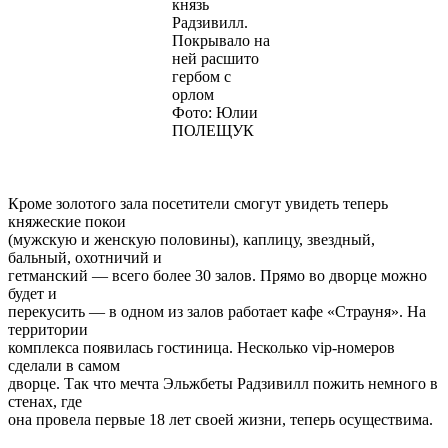
князь
Радзивилл.
Покрывало на
ней расшито
гербом с
орлом
Фото: Юлии
ПОЛЕЩУК
Кроме золотого зала посетители смогут увидеть теперь
княжеские покои
(мужскую и женскую половины), каплицу, звездный,
бальный, охотничий и
гетманский — всего более 30 залов. Прямо во дворце можно
будет и
перекусить — в одном из залов работает кафе «Страуня». На
территории
комплекса появилась гостиница. Несколько vip-номеров
сделали в самом
дворце. Так что мечта Эльжбеты Радзивилл пожить немного в
стенах, где
она провела первые 18 лет своей жизни, теперь осуществима.