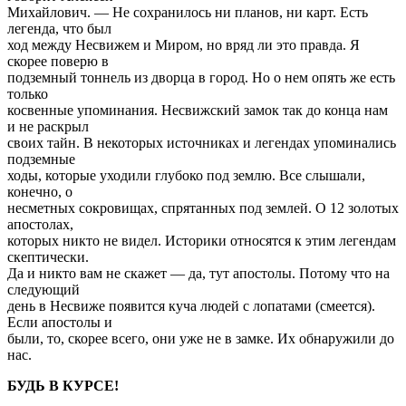
Михайлович. — Не сохранилось ни планов, ни карт. Есть
легенда, что был
ход между Несвижем и Миром, но вряд ли это правда. Я
скорее поверю в
подземный тоннель из дворца в город. Но о нем опять же есть
только
косвенные упоминания. Несвижский замок так до конца нам
и не раскрыл
своих тайн. В некоторых источниках и легендах упоминались
подземные
ходы, которые уходили глубоко под землю. Все слышали,
конечно, о
несметных сокровищах, спрятанных под землей. О 12 золотых
апостолах,
которых никто не видел. Историки относятся к этим легендам
скептически.
Да и никто вам не скажет — да, тут апостолы. Потому что на
следующий
день в Несвиже появится куча людей с лопатами (смеется).
Если апостолы и
были, то, скорее всего, они уже не в замке. Их обнаружили до
нас.
БУДЬ В КУРСЕ!