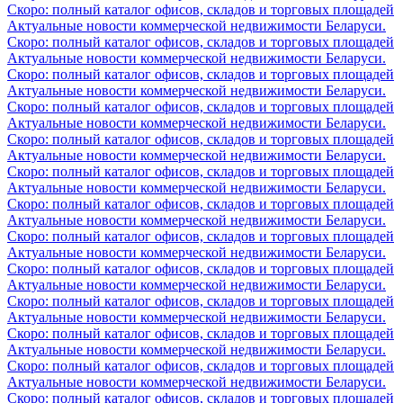
Скоро: полный каталог офисов, складов и торговых площадей
Актуальные новости коммерческой недвижимости Беларуси.
Скоро: полный каталог офисов, складов и торговых площадей
Актуальные новости коммерческой недвижимости Беларуси.
Скоро: полный каталог офисов, складов и торговых площадей
Актуальные новости коммерческой недвижимости Беларуси.
Скоро: полный каталог офисов, складов и торговых площадей
Актуальные новости коммерческой недвижимости Беларуси.
Скоро: полный каталог офисов, складов и торговых площадей
Актуальные новости коммерческой недвижимости Беларуси.
Скоро: полный каталог офисов, складов и торговых площадей
Актуальные новости коммерческой недвижимости Беларуси.
Скоро: полный каталог офисов, складов и торговых площадей
Актуальные новости коммерческой недвижимости Беларуси.
Скоро: полный каталог офисов, складов и торговых площадей
Актуальные новости коммерческой недвижимости Беларуси.
Скоро: полный каталог офисов, складов и торговых площадей
Актуальные новости коммерческой недвижимости Беларуси.
Скоро: полный каталог офисов, складов и торговых площадей
Актуальные новости коммерческой недвижимости Беларуси.
Скоро: полный каталог офисов, складов и торговых площадей
Актуальные новости коммерческой недвижимости Беларуси.
Скоро: полный каталог офисов, складов и торговых площадей
Актуальные новости коммерческой недвижимости Беларуси.
Скоро: полный каталог офисов, складов и торговых площадей