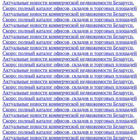
Актуальные новости коммерческой недвижимости Беларуси.
Скоро: полный каталог офисов, складов и торговых площадей
Актуальные новости коммерческой недвижимости Беларуси.
Скоро: полный каталог офисов, складов и торговых площадей
Актуальные новости коммерческой недвижимости Беларуси.
Скоро: полный каталог офисов, складов и торговых площадей
Актуальные новости коммерческой недвижимости Беларуси.
Скоро: полный каталог офисов, складов и торговых площадей
Актуальные новости коммерческой недвижимости Беларуси.
Скоро: полный каталог офисов, складов и торговых площадей
Актуальные новости коммерческой недвижимости Беларуси.
Скоро: полный каталог офисов, складов и торговых площадей
Актуальные новости коммерческой недвижимости Беларуси.
Скоро: полный каталог офисов, складов и торговых площадей
Актуальные новости коммерческой недвижимости Беларуси.
Скоро: полный каталог офисов, складов и торговых площадей
Актуальные новости коммерческой недвижимости Беларуси.
Скоро: полный каталог офисов, складов и торговых площадей
Актуальные новости коммерческой недвижимости Беларуси.
Скоро: полный каталог офисов, складов и торговых площадей
Актуальные новости коммерческой недвижимости Беларуси.
Скоро: полный каталог офисов, складов и торговых площадей
Актуальные новости коммерческой недвижимости Беларуси.
Скоро: полный каталог офисов, складов и торговых площадей
Актуальные новости коммерческой недвижимости Беларуси.