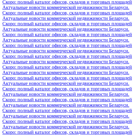
Скоро: полный каталог офисов, складов и торговых площадей
Актуальные новости коммерческой недвижимости Беларуси.
Скоро: полный каталог офисов, складов и торговых площадей
Актуальные новости коммерческой недвижимости Беларуси.
Скоро: полный каталог офисов, складов и торговых площадей
Актуальные новости коммерческой недвижимости Беларуси.
Скоро: полный каталог офисов, складов и торговых площадей
Актуальные новости коммерческой недвижимости Беларуси.
Скоро: полный каталог офисов, складов и торговых площадей
Актуальные новости коммерческой недвижимости Беларуси.
Скоро: полный каталог офисов, складов и торговых площадей
Актуальные новости коммерческой недвижимости Беларуси.
Скоро: полный каталог офисов, складов и торговых площадей
Актуальные новости коммерческой недвижимости Беларуси.
Скоро: полный каталог офисов, складов и торговых площадей
Актуальные новости коммерческой недвижимости Беларуси.
Скоро: полный каталог офисов, складов и торговых площадей
Актуальные новости коммерческой недвижимости Беларуси.
Скоро: полный каталог офисов, складов и торговых площадей
Актуальные новости коммерческой недвижимости Беларуси.
Скоро: полный каталог офисов, складов и торговых площадей
Актуальные новости коммерческой недвижимости Беларуси.
Скоро: полный каталог офисов, складов и торговых площадей
Актуальные новости коммерческой недвижимости Беларуси.
Скоро: полный каталог офисов, складов и торговых площадей