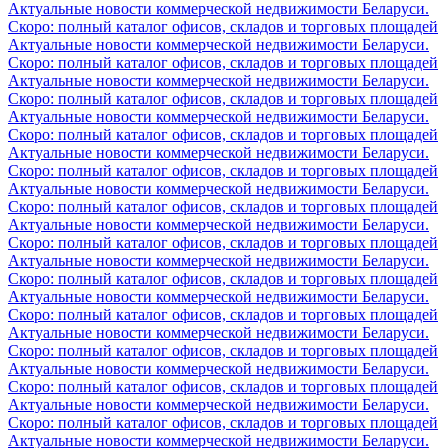
Актуальные новости коммерческой недвижимости Беларуси.
Скоро: полный каталог офисов, складов и торговых площадей
Актуальные новости коммерческой недвижимости Беларуси.
Скоро: полный каталог офисов, складов и торговых площадей
Актуальные новости коммерческой недвижимости Беларуси.
Скоро: полный каталог офисов, складов и торговых площадей
Актуальные новости коммерческой недвижимости Беларуси.
Скоро: полный каталог офисов, складов и торговых площадей
Актуальные новости коммерческой недвижимости Беларуси.
Скоро: полный каталог офисов, складов и торговых площадей
Актуальные новости коммерческой недвижимости Беларуси.
Скоро: полный каталог офисов, складов и торговых площадей
Актуальные новости коммерческой недвижимости Беларуси.
Скоро: полный каталог офисов, складов и торговых площадей
Актуальные новости коммерческой недвижимости Беларуси.
Скоро: полный каталог офисов, складов и торговых площадей
Актуальные новости коммерческой недвижимости Беларуси.
Скоро: полный каталог офисов, складов и торговых площадей
Актуальные новости коммерческой недвижимости Беларуси.
Скоро: полный каталог офисов, складов и торговых площадей
Актуальные новости коммерческой недвижимости Беларуси.
Скоро: полный каталог офисов, складов и торговых площадей
Актуальные новости коммерческой недвижимости Беларуси.
Скоро: полный каталог офисов, складов и торговых площадей
Актуальные новости коммерческой недвижимости Беларуси.