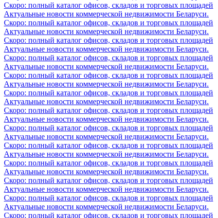
Скоро: полный каталог офисов, складов и торговых площадей
Актуальные новости коммерческой недвижимости Беларуси.
Скоро: полный каталог офисов, складов и торговых площадей
Актуальные новости коммерческой недвижимости Беларуси.
Скоро: полный каталог офисов, складов и торговых площадей
Актуальные новости коммерческой недвижимости Беларуси.
Скоро: полный каталог офисов, складов и торговых площадей
Актуальные новости коммерческой недвижимости Беларуси.
Скоро: полный каталог офисов, складов и торговых площадей
Актуальные новости коммерческой недвижимости Беларуси.
Скоро: полный каталог офисов, складов и торговых площадей
Актуальные новости коммерческой недвижимости Беларуси.
Скоро: полный каталог офисов, складов и торговых площадей
Актуальные новости коммерческой недвижимости Беларуси.
Скоро: полный каталог офисов, складов и торговых площадей
Актуальные новости коммерческой недвижимости Беларуси.
Скоро: полный каталог офисов, складов и торговых площадей
Актуальные новости коммерческой недвижимости Беларуси.
Скоро: полный каталог офисов, складов и торговых площадей
Актуальные новости коммерческой недвижимости Беларуси.
Скоро: полный каталог офисов, складов и торговых площадей
Актуальные новости коммерческой недвижимости Беларуси.
Скоро: полный каталог офисов, складов и торговых площадей
Актуальные новости коммерческой недвижимости Беларуси.
Скоро: полный каталог офисов, складов и торговых площадей