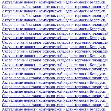
Актуальные новости коммерческой недвижимости Беларуси.
Скоро: полный каталог офисов, складов и торговых площадей
Актуальные новости коммерческой недвижимости Беларуси.
Скоро: полный каталог офисов, складов и торговых площадей
Актуальные новости коммерческой недвижимости Беларуси.
Скоро: полный каталог офисов, складов и торговых площадей
Актуальные новости коммерческой недвижимости Беларуси.
Скоро: полный каталог офисов, складов и торговых площадей
Актуальные новости коммерческой недвижимости Беларуси.
Скоро: полный каталог офисов, складов и торговых площадей
Актуальные новости коммерческой недвижимости Беларуси.
Скоро: полный каталог офисов, складов и торговых площадей
Актуальные новости коммерческой недвижимости Беларуси.
Скоро: полный каталог офисов, складов и торговых площадей
Актуальные новости коммерческой недвижимости Беларуси.
Скоро: полный каталог офисов, складов и торговых площадей
Актуальные новости коммерческой недвижимости Беларуси.
Скоро: полный каталог офисов, складов и торговых площадей
Актуальные новости коммерческой недвижимости Беларуси.
Скоро: полный каталог офисов, складов и торговых площадей
Актуальные новости коммерческой недвижимости Беларуси.
Скоро: полный каталог офисов, складов и торговых площадей
Актуальные новости коммерческой недвижимости Беларуси.
Скоро: полный каталог офисов, складов и торговых площадей
Актуальные новости коммерческой недвижимости Беларуси.