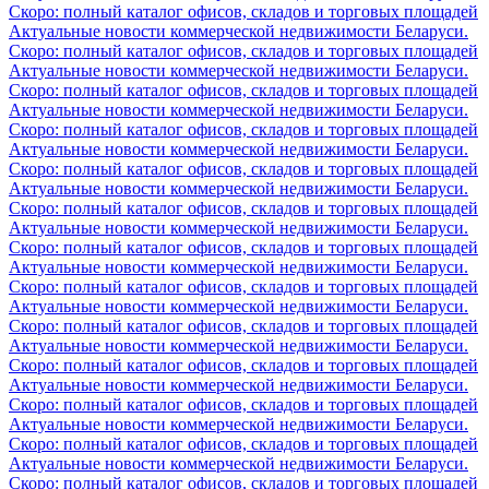
Скоро: полный каталог офисов, складов и торговых площадей
Актуальные новости коммерческой недвижимости Беларуси.
Скоро: полный каталог офисов, складов и торговых площадей
Актуальные новости коммерческой недвижимости Беларуси.
Скоро: полный каталог офисов, складов и торговых площадей
Актуальные новости коммерческой недвижимости Беларуси.
Скоро: полный каталог офисов, складов и торговых площадей
Актуальные новости коммерческой недвижимости Беларуси.
Скоро: полный каталог офисов, складов и торговых площадей
Актуальные новости коммерческой недвижимости Беларуси.
Скоро: полный каталог офисов, складов и торговых площадей
Актуальные новости коммерческой недвижимости Беларуси.
Скоро: полный каталог офисов, складов и торговых площадей
Актуальные новости коммерческой недвижимости Беларуси.
Скоро: полный каталог офисов, складов и торговых площадей
Актуальные новости коммерческой недвижимости Беларуси.
Скоро: полный каталог офисов, складов и торговых площадей
Актуальные новости коммерческой недвижимости Беларуси.
Скоро: полный каталог офисов, складов и торговых площадей
Актуальные новости коммерческой недвижимости Беларуси.
Скоро: полный каталог офисов, складов и торговых площадей
Актуальные новости коммерческой недвижимости Беларуси.
Скоро: полный каталог офисов, складов и торговых площадей
Актуальные новости коммерческой недвижимости Беларуси.
Скоро: полный каталог офисов, складов и торговых площадей