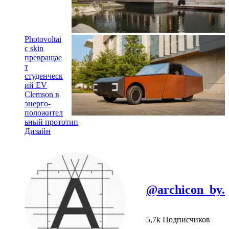
Photovoltai
c skin
превращае
т
студенческ
ий EV
Clemson в
энерго-
положител
ьный прототип
Дизайн
@archicon_by.
5,7k Подписчиков