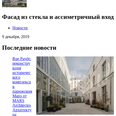
Фасад из стекла и ассиметричный вход
Новости
9 декабря, 2019
Последние новости
Rue Pavée:
реконстру
кция
историчес
кого
комплекса
в
парижском
Марэ от
MARS
Architectes
Архитекту
ра