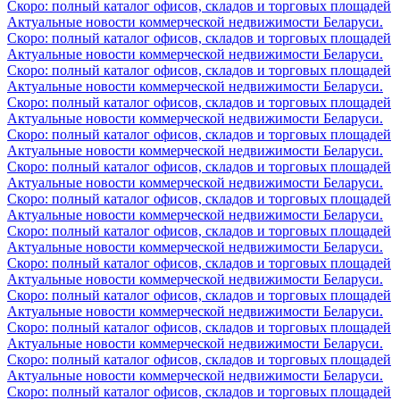
Скоро: полный каталог офисов, складов и торговых площадей
Актуальные новости коммерческой недвижимости Беларуси.
Скоро: полный каталог офисов, складов и торговых площадей
Актуальные новости коммерческой недвижимости Беларуси.
Скоро: полный каталог офисов, складов и торговых площадей
Актуальные новости коммерческой недвижимости Беларуси.
Скоро: полный каталог офисов, складов и торговых площадей
Актуальные новости коммерческой недвижимости Беларуси.
Скоро: полный каталог офисов, складов и торговых площадей
Актуальные новости коммерческой недвижимости Беларуси.
Скоро: полный каталог офисов, складов и торговых площадей
Актуальные новости коммерческой недвижимости Беларуси.
Скоро: полный каталог офисов, складов и торговых площадей
Актуальные новости коммерческой недвижимости Беларуси.
Скоро: полный каталог офисов, складов и торговых площадей
Актуальные новости коммерческой недвижимости Беларуси.
Скоро: полный каталог офисов, складов и торговых площадей
Актуальные новости коммерческой недвижимости Беларуси.
Скоро: полный каталог офисов, складов и торговых площадей
Актуальные новости коммерческой недвижимости Беларуси.
Скоро: полный каталог офисов, складов и торговых площадей
Актуальные новости коммерческой недвижимости Беларуси.
Скоро: полный каталог офисов, складов и торговых площадей
Актуальные новости коммерческой недвижимости Беларуси.
Скоро: полный каталог офисов, складов и торговых площадей