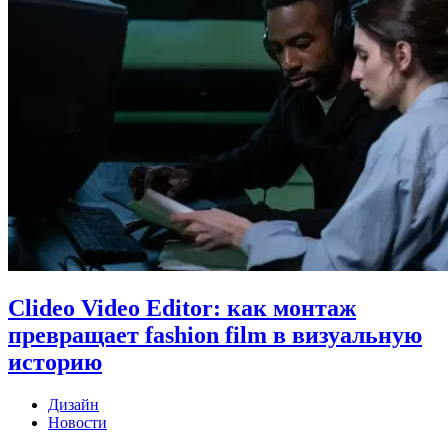
Clideo Video Editor: как монтаж
превращает fashion film в визуальную
историю
Дизайн
Новости