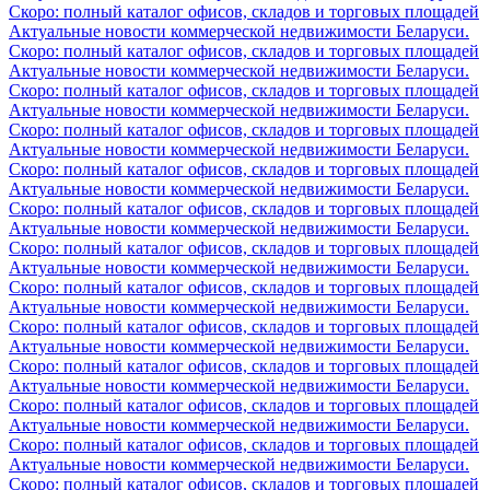
Скоро: полный каталог офисов, складов и торговых площадей
Актуальные новости коммерческой недвижимости Беларуси.
Скоро: полный каталог офисов, складов и торговых площадей
Актуальные новости коммерческой недвижимости Беларуси.
Скоро: полный каталог офисов, складов и торговых площадей
Актуальные новости коммерческой недвижимости Беларуси.
Скоро: полный каталог офисов, складов и торговых площадей
Актуальные новости коммерческой недвижимости Беларуси.
Скоро: полный каталог офисов, складов и торговых площадей
Актуальные новости коммерческой недвижимости Беларуси.
Скоро: полный каталог офисов, складов и торговых площадей
Актуальные новости коммерческой недвижимости Беларуси.
Скоро: полный каталог офисов, складов и торговых площадей
Актуальные новости коммерческой недвижимости Беларуси.
Скоро: полный каталог офисов, складов и торговых площадей
Актуальные новости коммерческой недвижимости Беларуси.
Скоро: полный каталог офисов, складов и торговых площадей
Актуальные новости коммерческой недвижимости Беларуси.
Скоро: полный каталог офисов, складов и торговых площадей
Актуальные новости коммерческой недвижимости Беларуси.
Скоро: полный каталог офисов, складов и торговых площадей
Актуальные новости коммерческой недвижимости Беларуси.
Скоро: полный каталог офисов, складов и торговых площадей
Актуальные новости коммерческой недвижимости Беларуси.
Скоро: полный каталог офисов, складов и торговых площадей