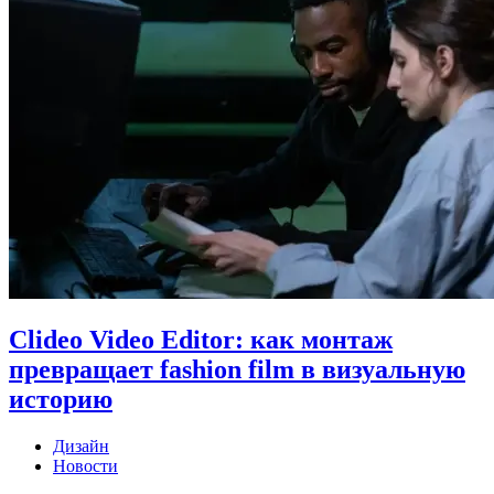
Clideo Video Editor: как монтаж
превращает fashion film в визуальную
историю
Дизайн
Новости