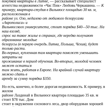
покупкой квартиры в Литве,
— рассказывает специалист
агентства недвижимости «Час Пик» Любовь Черкашина. —
К
примеру, квартира-студия в Вильнюсе площадью 30 кв. м,
расположенная в
районе ул. Озо, недалеко от любимого белорусами
«Акрополиса» и
Вильнюсского университета, стоит порядка $40—50 тыс. На
наш взгляд,
спрос на такое жилье в странах, где нередко получают
образование молодые
белорусы (в первую очередь Литва, Польша, Чехия), будет
только расти.
Во-первых, купленная там квартира поможет уменьшить
затраты на
проживание в период обучения. Во-вторых, молодой человек
может остаться
там жить, работая в Европе. На крайний случай квартиру
можно сдать в
аренду за сумму порядка $350.
Но есть, конечно, и более дорогая недвижимость. К примеру, в
жилом
районе Лаздинай в Вильнюсе квартира площадью 35 кв. м
стоит $78 тыс. Дом
стоит в окружении соснового леса, двор оборудован хорошей