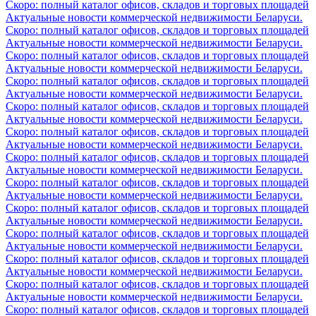
Скоро: полный каталог офисов, складов и торговых площадей
Актуальные новости коммерческой недвижимости Беларуси.
Скоро: полный каталог офисов, складов и торговых площадей
Актуальные новости коммерческой недвижимости Беларуси.
Скоро: полный каталог офисов, складов и торговых площадей
Актуальные новости коммерческой недвижимости Беларуси.
Скоро: полный каталог офисов, складов и торговых площадей
Актуальные новости коммерческой недвижимости Беларуси.
Скоро: полный каталог офисов, складов и торговых площадей
Актуальные новости коммерческой недвижимости Беларуси.
Скоро: полный каталог офисов, складов и торговых площадей
Актуальные новости коммерческой недвижимости Беларуси.
Скоро: полный каталог офисов, складов и торговых площадей
Актуальные новости коммерческой недвижимости Беларуси.
Скоро: полный каталог офисов, складов и торговых площадей
Актуальные новости коммерческой недвижимости Беларуси.
Скоро: полный каталог офисов, складов и торговых площадей
Актуальные новости коммерческой недвижимости Беларуси.
Скоро: полный каталог офисов, складов и торговых площадей
Актуальные новости коммерческой недвижимости Беларуси.
Скоро: полный каталог офисов, складов и торговых площадей
Актуальные новости коммерческой недвижимости Беларуси.
Скоро: полный каталог офисов, складов и торговых площадей
Актуальные новости коммерческой недвижимости Беларуси.
Скоро: полный каталог офисов, складов и торговых площадей