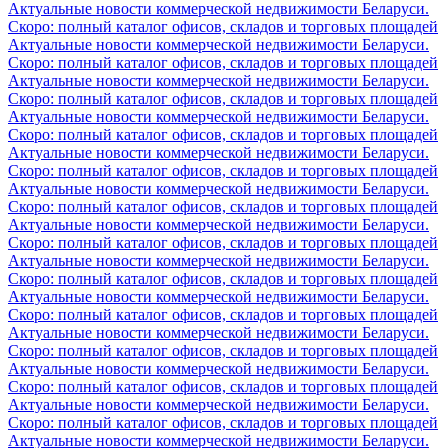
Актуальные новости коммерческой недвижимости Беларуси.
Скоро: полный каталог офисов, складов и торговых площадей
Актуальные новости коммерческой недвижимости Беларуси.
Скоро: полный каталог офисов, складов и торговых площадей
Актуальные новости коммерческой недвижимости Беларуси.
Скоро: полный каталог офисов, складов и торговых площадей
Актуальные новости коммерческой недвижимости Беларуси.
Скоро: полный каталог офисов, складов и торговых площадей
Актуальные новости коммерческой недвижимости Беларуси.
Скоро: полный каталог офисов, складов и торговых площадей
Актуальные новости коммерческой недвижимости Беларуси.
Скоро: полный каталог офисов, складов и торговых площадей
Актуальные новости коммерческой недвижимости Беларуси.
Скоро: полный каталог офисов, складов и торговых площадей
Актуальные новости коммерческой недвижимости Беларуси.
Скоро: полный каталог офисов, складов и торговых площадей
Актуальные новости коммерческой недвижимости Беларуси.
Скоро: полный каталог офисов, складов и торговых площадей
Актуальные новости коммерческой недвижимости Беларуси.
Скоро: полный каталог офисов, складов и торговых площадей
Актуальные новости коммерческой недвижимости Беларуси.
Скоро: полный каталог офисов, складов и торговых площадей
Актуальные новости коммерческой недвижимости Беларуси.
Скоро: полный каталог офисов, складов и торговых площадей
Актуальные новости коммерческой недвижимости Беларуси.