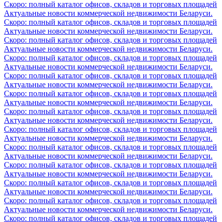
Скоро: полный каталог офисов, складов и торговых площадей
Актуальные новости коммерческой недвижимости Беларуси.
Скоро: полный каталог офисов, складов и торговых площадей
Актуальные новости коммерческой недвижимости Беларуси.
Скоро: полный каталог офисов, складов и торговых площадей
Актуальные новости коммерческой недвижимости Беларуси.
Скоро: полный каталог офисов, складов и торговых площадей
Актуальные новости коммерческой недвижимости Беларуси.
Скоро: полный каталог офисов, складов и торговых площадей
Актуальные новости коммерческой недвижимости Беларуси.
Скоро: полный каталог офисов, складов и торговых площадей
Актуальные новости коммерческой недвижимости Беларуси.
Скоро: полный каталог офисов, складов и торговых площадей
Актуальные новости коммерческой недвижимости Беларуси.
Скоро: полный каталог офисов, складов и торговых площадей
Актуальные новости коммерческой недвижимости Беларуси.
Скоро: полный каталог офисов, складов и торговых площадей
Актуальные новости коммерческой недвижимости Беларуси.
Скоро: полный каталог офисов, складов и торговых площадей
Актуальные новости коммерческой недвижимости Беларуси.
Скоро: полный каталог офисов, складов и торговых площадей
Актуальные новости коммерческой недвижимости Беларуси.
Скоро: полный каталог офисов, складов и торговых площадей
Актуальные новости коммерческой недвижимости Беларуси.
Скоро: полный каталог офисов, складов и торговых площадей