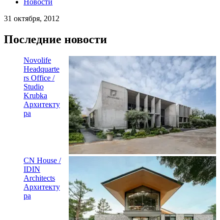
Новости
31 октября, 2012
Последние новости
Novolife
Headquarte
rs Office /
Studio
Krubka
Архитекту
ра
CN House /
IDIN
Architects
Архитекту
ра