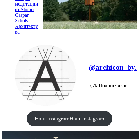
медитации
от Studio
Caspar
Schols
Архитекту
ра
@archicon_by.
5,7k Подписчиков
Наш Instagram
Наш Instagram