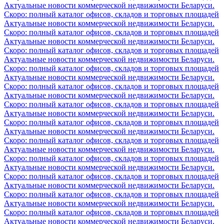
Актуальные новости коммерческой недвижимости Беларуси.
Скоро: полный каталог офисов, складов и торговых площадей
Актуальные новости коммерческой недвижимости Беларуси.
Скоро: полный каталог офисов, складов и торговых площадей
Актуальные новости коммерческой недвижимости Беларуси.
Скоро: полный каталог офисов, складов и торговых площадей
Актуальные новости коммерческой недвижимости Беларуси.
Скоро: полный каталог офисов, складов и торговых площадей
Актуальные новости коммерческой недвижимости Беларуси.
Скоро: полный каталог офисов, складов и торговых площадей
Актуальные новости коммерческой недвижимости Беларуси.
Скоро: полный каталог офисов, складов и торговых площадей
Актуальные новости коммерческой недвижимости Беларуси.
Скоро: полный каталог офисов, складов и торговых площадей
Актуальные новости коммерческой недвижимости Беларуси.
Скоро: полный каталог офисов, складов и торговых площадей
Актуальные новости коммерческой недвижимости Беларуси.
Скоро: полный каталог офисов, складов и торговых площадей
Актуальные новости коммерческой недвижимости Беларуси.
Скоро: полный каталог офисов, складов и торговых площадей
Актуальные новости коммерческой недвижимости Беларуси.
Скоро: полный каталог офисов, складов и торговых площадей
Актуальные новости коммерческой недвижимости Беларуси.
Скоро: полный каталог офисов, складов и торговых площадей
Актуальные новости коммерческой недвижимости Беларуси.