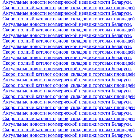
Актуальные новости коммерческой недвижимости Беларуси.
Скоро: полный каталог офисов, складов и торговых площадей
Актуальные новости коммерческой недвижимости Беларуси.
Скоро: полный каталог офисов, складов и торговых площадей
Актуальные новости коммерческой недвижимости Беларуси.
Скоро: полный каталог офисов, складов и торговых площадей
Актуальные новости коммерческой недвижимости Беларуси.
Скоро: полный каталог офисов, складов и торговых площадей
Актуальные новости коммерческой недвижимости Беларуси.
Скоро: полный каталог офисов, складов и торговых площадей
Актуальные новости коммерческой недвижимости Беларуси.
Скоро: полный каталог офисов, складов и торговых площадей
Актуальные новости коммерческой недвижимости Беларуси.
Скоро: полный каталог офисов, складов и торговых площадей
Актуальные новости коммерческой недвижимости Беларуси.
Скоро: полный каталог офисов, складов и торговых площадей
Актуальные новости коммерческой недвижимости Беларуси.
Скоро: полный каталог офисов, складов и торговых площадей
Актуальные новости коммерческой недвижимости Беларуси.
Скоро: полный каталог офисов, складов и торговых площадей
Актуальные новости коммерческой недвижимости Беларуси.
Скоро: полный каталог офисов, складов и торговых площадей
Актуальные новости коммерческой недвижимости Беларуси.
Скоро: полный каталог офисов, складов и торговых площадей
Актуальные новости коммерческой недвижимости Беларуси.