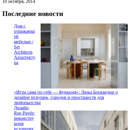
10 октября, 2014
Последние новости
Дом с
отражающ
ей
мебелью /
Set
Architects
Архитекту
ра
«Игра сама по себе — функция»: Люка Боскардин о
дизайне игрушек, городов и пространств для
любопытства
Дизайн
Rue Pavée:
реконстру
кция
историчес