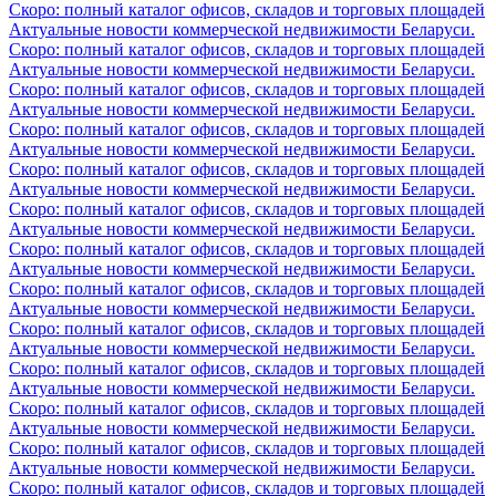
Скоро: полный каталог офисов, складов и торговых площадей
Актуальные новости коммерческой недвижимости Беларуси.
Скоро: полный каталог офисов, складов и торговых площадей
Актуальные новости коммерческой недвижимости Беларуси.
Скоро: полный каталог офисов, складов и торговых площадей
Актуальные новости коммерческой недвижимости Беларуси.
Скоро: полный каталог офисов, складов и торговых площадей
Актуальные новости коммерческой недвижимости Беларуси.
Скоро: полный каталог офисов, складов и торговых площадей
Актуальные новости коммерческой недвижимости Беларуси.
Скоро: полный каталог офисов, складов и торговых площадей
Актуальные новости коммерческой недвижимости Беларуси.
Скоро: полный каталог офисов, складов и торговых площадей
Актуальные новости коммерческой недвижимости Беларуси.
Скоро: полный каталог офисов, складов и торговых площадей
Актуальные новости коммерческой недвижимости Беларуси.
Скоро: полный каталог офисов, складов и торговых площадей
Актуальные новости коммерческой недвижимости Беларуси.
Скоро: полный каталог офисов, складов и торговых площадей
Актуальные новости коммерческой недвижимости Беларуси.
Скоро: полный каталог офисов, складов и торговых площадей
Актуальные новости коммерческой недвижимости Беларуси.
Скоро: полный каталог офисов, складов и торговых площадей
Актуальные новости коммерческой недвижимости Беларуси.
Скоро: полный каталог офисов, складов и торговых площадей