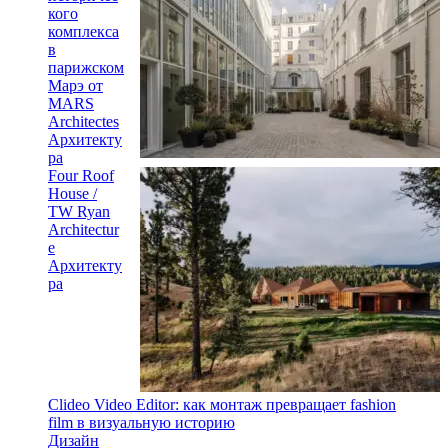
кого
комплекса
в
парижском
Марэ от
MARS
Architectes
Архитекту
ра
Four Roof
House /
TW Ryan
Architectur
e
Архитекту
ра
Clideo Video Editor: как монтаж превращает fashion
film в визуальную историю
Дизайн