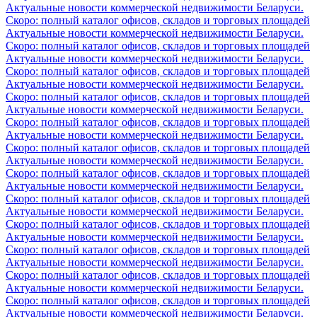
Актуальные новости коммерческой недвижимости Беларуси.
Скоро: полный каталог офисов, складов и торговых площадей
Актуальные новости коммерческой недвижимости Беларуси.
Скоро: полный каталог офисов, складов и торговых площадей
Актуальные новости коммерческой недвижимости Беларуси.
Скоро: полный каталог офисов, складов и торговых площадей
Актуальные новости коммерческой недвижимости Беларуси.
Скоро: полный каталог офисов, складов и торговых площадей
Актуальные новости коммерческой недвижимости Беларуси.
Скоро: полный каталог офисов, складов и торговых площадей
Актуальные новости коммерческой недвижимости Беларуси.
Скоро: полный каталог офисов, складов и торговых площадей
Актуальные новости коммерческой недвижимости Беларуси.
Скоро: полный каталог офисов, складов и торговых площадей
Актуальные новости коммерческой недвижимости Беларуси.
Скоро: полный каталог офисов, складов и торговых площадей
Актуальные новости коммерческой недвижимости Беларуси.
Скоро: полный каталог офисов, складов и торговых площадей
Актуальные новости коммерческой недвижимости Беларуси.
Скоро: полный каталог офисов, складов и торговых площадей
Актуальные новости коммерческой недвижимости Беларуси.
Скоро: полный каталог офисов, складов и торговых площадей
Актуальные новости коммерческой недвижимости Беларуси.
Скоро: полный каталог офисов, складов и торговых площадей
Актуальные новости коммерческой недвижимости Беларуси.