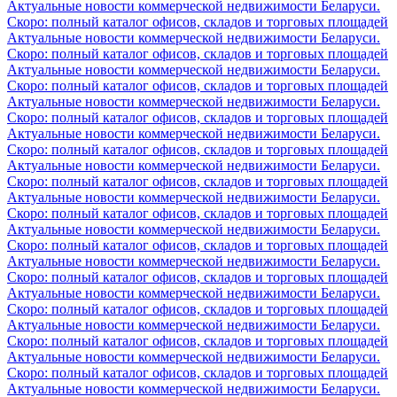
Актуальные новости коммерческой недвижимости Беларуси.
Скоро: полный каталог офисов, складов и торговых площадей
Актуальные новости коммерческой недвижимости Беларуси.
Скоро: полный каталог офисов, складов и торговых площадей
Актуальные новости коммерческой недвижимости Беларуси.
Скоро: полный каталог офисов, складов и торговых площадей
Актуальные новости коммерческой недвижимости Беларуси.
Скоро: полный каталог офисов, складов и торговых площадей
Актуальные новости коммерческой недвижимости Беларуси.
Скоро: полный каталог офисов, складов и торговых площадей
Актуальные новости коммерческой недвижимости Беларуси.
Скоро: полный каталог офисов, складов и торговых площадей
Актуальные новости коммерческой недвижимости Беларуси.
Скоро: полный каталог офисов, складов и торговых площадей
Актуальные новости коммерческой недвижимости Беларуси.
Скоро: полный каталог офисов, складов и торговых площадей
Актуальные новости коммерческой недвижимости Беларуси.
Скоро: полный каталог офисов, складов и торговых площадей
Актуальные новости коммерческой недвижимости Беларуси.
Скоро: полный каталог офисов, складов и торговых площадей
Актуальные новости коммерческой недвижимости Беларуси.
Скоро: полный каталог офисов, складов и торговых площадей
Актуальные новости коммерческой недвижимости Беларуси.
Скоро: полный каталог офисов, складов и торговых площадей
Актуальные новости коммерческой недвижимости Беларуси.